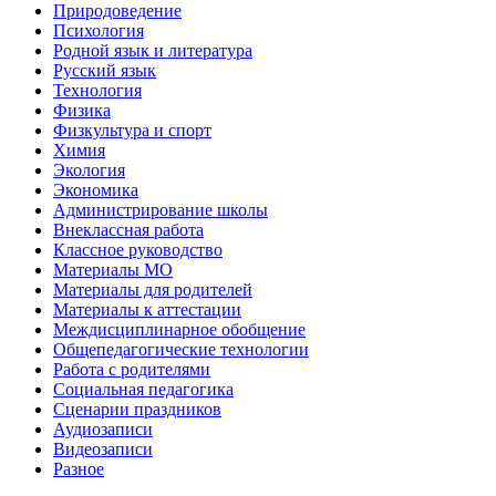
Природоведение
Психология
Родной язык и литература
Русский язык
Технология
Физика
Физкультура и спорт
Химия
Экология
Экономика
Администрирование школы
Внеклассная работа
Классное руководство
Материалы МО
Материалы для родителей
Материалы к аттестации
Междисциплинарное обобщение
Общепедагогические технологии
Работа с родителями
Социальная педагогика
Сценарии праздников
Аудиозаписи
Видеозаписи
Разное