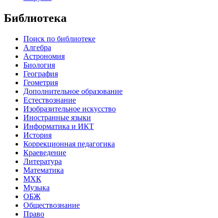
Библиотека
Поиск по библиотеке
Алгебра
Астрономия
Биология
География
Геометрия
Дополнительное образование
Естествознание
Изобразительное искусство
Иностранные языки
Информатика и ИКТ
История
Коррекционная педагогика
Краеведение
Литература
Математика
МХК
Музыка
ОБЖ
Обществознание
Право