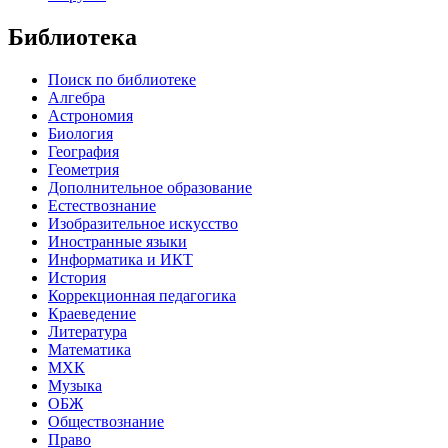
Библиотека
Поиск по библиотеке
Алгебра
Астрономия
Биология
География
Геометрия
Дополнительное образование
Естествознание
Изобразительное искусство
Иностранные языки
Информатика и ИКТ
История
Коррекционная педагогика
Краеведение
Литература
Математика
МХК
Музыка
ОБЖ
Обществознание
Право