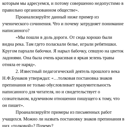
которым мы адресуемся, и потому совершенно недопустимо в
правильно организованном обществе».
Проанализируйте данный ниже пример из
ученического сочинения. Что и почему затрудняет понимание
написанного?
«Мы пошли в доль дороги. От сюда хорошо были
видна река. Там гдето поласкали белье, играли ребятишки.
Кругом пархали бабочки. Я нарыл бабочку, севшую на цветок
ладонями. Она была очень красивая и яркая зелень травы
отняла ее наряд».
2. Известный педагогический деятель прошлого века
Н.Ф.Бунаков утверждал: «…толковая постановка знаков
препинания не только обусловливает вразумительность
написанного для читателя, но и свидетельствует о
сознательном, вдумчивом отношении пишущего к тому, что
он пишет».
Проанализируйте примеры из письменных работ
учащихся. Можно ли назвать постановку знаков препинания в
них «толковой»? Почему?