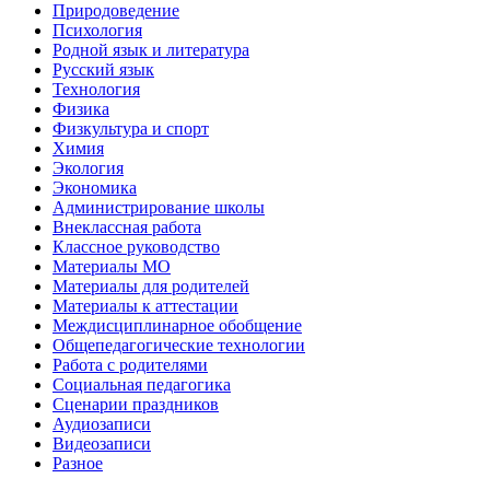
Природоведение
Психология
Родной язык и литература
Русский язык
Технология
Физика
Физкультура и спорт
Химия
Экология
Экономика
Администрирование школы
Внеклассная работа
Классное руководство
Материалы МО
Материалы для родителей
Материалы к аттестации
Междисциплинарное обобщение
Общепедагогические технологии
Работа с родителями
Социальная педагогика
Сценарии праздников
Аудиозаписи
Видеозаписи
Разное