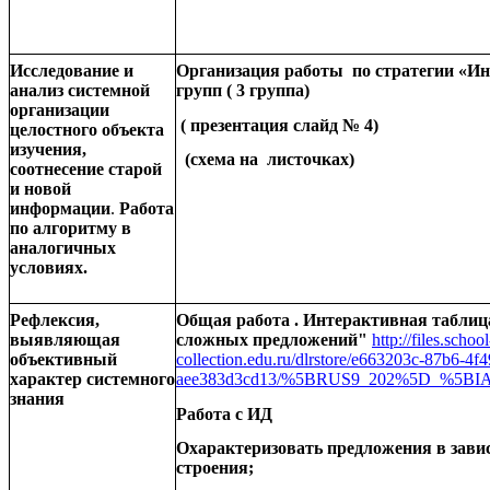
Исследование и
Организация работы по стратегии «Ин
анализ системной
групп ( 3 группа)
организации
( презентация слайд № 4)
целостного объекта
изучения,
(схема на листочках)
соотнесение старой
и новой
информации
.
Работа
по алгоритму в
аналогичных
условиях.
Рефлексия,
Общая работа . Интерактивная табли
выявляющая
сложных предложений"
http://files.school
объективный
collection.edu.ru/dlrstore/e663203c-87b6-4f
характер системного
aee383d3cd13/%5BRUS9_202%5D_%5BIA
знания
Работа с ИД
Охарактеризовать предложения в зави
строения;