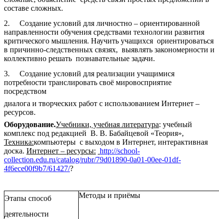
составе сложных.
2. Создание условий для личностно – ориентированной
направленности обучения средствами технологии развития
критического мышления. Научить учащихся ориентироваться
в причинно-следственных связях, выявлять закономерности и
коллективно решать познавательные задачи.
3. Создание условий для реализации учащимися
потребности транслировать своё мировосприятие
посредством
диалога и творческих работ с использованием Интернет –
ресурсов.
Оборудование.
Учебники, учебная литература
:
учебный
комплекс под редакцией В. В. Бабайцевой «Теория»,
Техника:
компьютеры с выходом в Интернет, интерактивная
доска.
Интернет – ресурсы:
http://school-
collection.edu.ru/catalog/rubr/79d01890-0a01-00ee-01df-
4f6ece00f9b7/61427/
?
Методы и приёмы
Этапы способ
деятельности