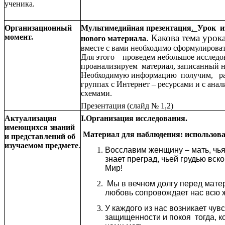
ученика.
Организационный
Мультимедийная презентация
.
Урок и
момент.
. Какова тема урок
нового материала
вместе с вами необходимо сформулироват
Для этого проведем небольшое исследо
проанализируем материал, записанный н
Необходимую информацию получим, ра
группах с Интернет – ресурсами и с ана
схемами.
Презентация (слайд № 1,2)
Актуализация
I.Организация исследования.
имеющихся знаний
Материал для наблюдения: использов
и представлений об
изучаемом
предмете
.
Восславим женщину – мать, чь
знает преград, чьей грудью вск
Мир!
Мы в вечном долгу перед матер
любовь сопровождает нас всю 
У каждого из нас возникает чув
защищенности и покоя тогда, к