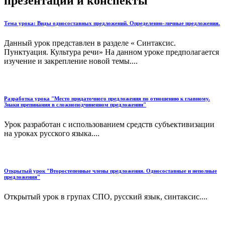
презентации и конспекты
Тема урока: Виды односоставных предложений. Определенно-личные предложения.
Данный урок представлен в разделе « Синтаксис.
Пунктуация. Культура речи» На данном уроке предполагается
изучение и закрепление новой темы....
Разработка урока "Место придаточного предложения по отношению к главному.
Знаки препинания в сложноподчиненном предложении"
Урок разработан с использованием средств субъективизации
на уроках русского языка....
Открытый урок "Второстепенные члены предложения. Односоставные и неполные
предложения"
Открытый урок в групах СПО, русский язык, синтаксис....