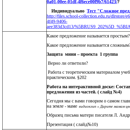
0a01-00ee-01df-4f6ece00f9b7/61423/
?
Индивидуально
Тест "Сложное пре
http://files.school-collection.edu.ru/dlrstore
4f49-9406-
aee383d3cd13/%5BRUS9_202%5D_%5BIA
Какое предложение называется простым?
Какое предложение называется сложным
Защита мини – проекта 1 группа
Верно ли ответили?
Работа с теоретическим материалом уче
практическим. §202
Работа на интерактивной доске: Соста
предложения из частей. ( слайд №4)
Сегодня мы с вами говорим о самом глав
на земле - маме
видиоклип « Дарите мамам ц
Образец письма матери писателя Л. Андр
Презентация ( слайд№10)