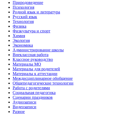
Природоведение
Психология
Родной язык и литература
Русский язык
Технология
Физика
Физкультура и спорт
Химия
Экология
Экономика
Администрирование школы
Внеклассная работа
Классное руководство
Материалы МО
Материалы для родителей
Материалы к аттестации
Междисциплинарное обобщение
Общепедагогические технологии
Работа с родителями
Социальная педагогика
Сценарии праздников
Аудиозаписи
Видеозаписи
Разное