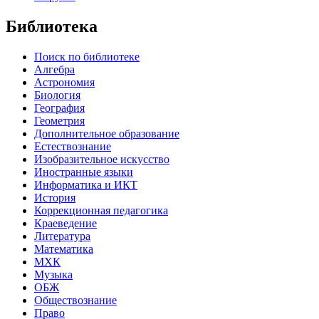
Библиотека
Поиск по библиотеке
Алгебра
Астрономия
Биология
География
Геометрия
Дополнительное образование
Естествознание
Изобразительное искусство
Иностранные языки
Информатика и ИКТ
История
Коррекционная педагогика
Краеведение
Литература
Математика
МХК
Музыка
ОБЖ
Обществознание
Право