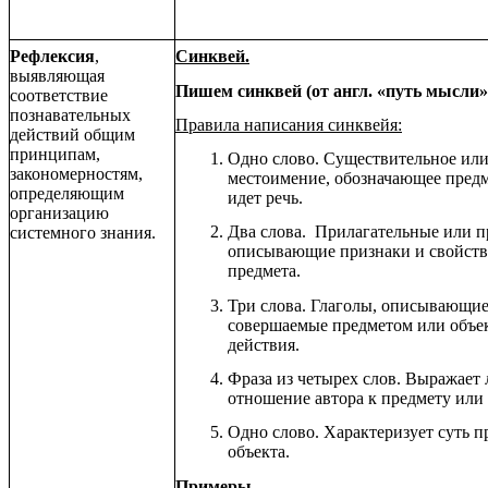
Рефлексия
,
Синквей.
выявляющая
Пишем синквей (от англ. «путь мысли»
соответствие
познавательных
Правила написания синквейя:
действий общим
принципам,
Одно слово. Существительное ил
закономерностям,
местоимение, обозначающее предм
определяющим
идет речь.
организацию
Два слова. Прилагательные или п
системного знания.
описывающие признаки и свойств
предмета.
Три слова. Глаголы, описывающи
совершаемые предметом или объе
действия.
Фраза из четырех слов. Выражает
отношение автора к предмету или 
Одно слово. Характеризует суть п
объекта.
Примеры.