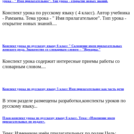
урока - " Имя прилагательное". Тип урока - открытие новых знаний.
Конспект урока по русскому языку ( 4 класс). Автор учебника
- Рамзаева. Тема урока - " Имя прилагательное". Тип урока -
открытие новых знаний....
Конспект урока по русскому языку 6 класс " Склонение имен прилагательных
женского рода. Знакомство со словарным словом – "Ярмарка."
Конспект урока содержит интересные приемы работы со
словарным словом....
Конспект урока по русскому языку 5 класс Имя прилагательное как часть речи
В этом разделе размещены разработки,конспекты уроков по
русскому языку...
План-конспект урока по русскому языку 6 класс. Тема: «Изменение имен
прилагательных по родам».
Тема: Изменение имён прилагательных по родам.Цель: