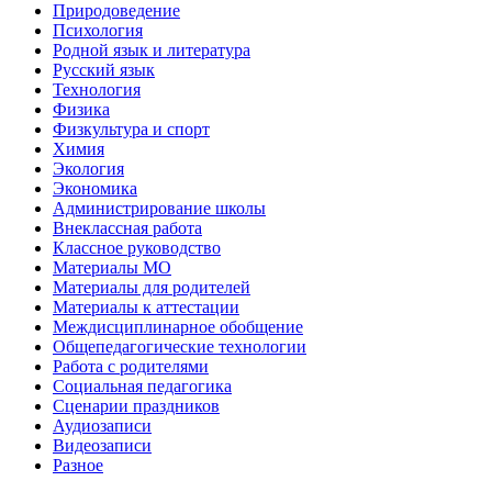
Природоведение
Психология
Родной язык и литература
Русский язык
Технология
Физика
Физкультура и спорт
Химия
Экология
Экономика
Администрирование школы
Внеклассная работа
Классное руководство
Материалы МО
Материалы для родителей
Материалы к аттестации
Междисциплинарное обобщение
Общепедагогические технологии
Работа с родителями
Социальная педагогика
Сценарии праздников
Аудиозаписи
Видеозаписи
Разное