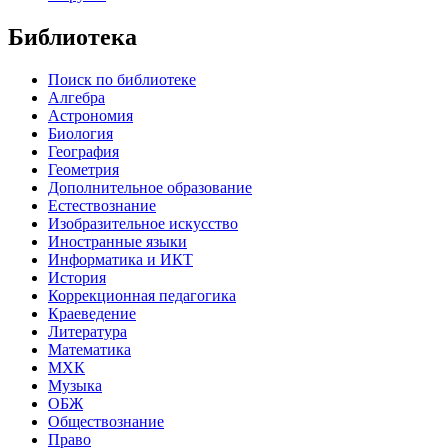
Библиотека
Поиск по библиотеке
Алгебра
Астрономия
Биология
География
Геометрия
Дополнительное образование
Естествознание
Изобразительное искусство
Иностранные языки
Информатика и ИКТ
История
Коррекционная педагогика
Краеведение
Литература
Математика
МХК
Музыка
ОБЖ
Обществознание
Право