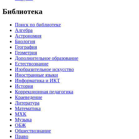
Библиотека
Поиск по библиотеке
Алгебра
Астрономия
Биология
География
Геометрия
Дополнительное образование
Естествознание
Изобразительное искусство
Иностранные языки
Информатика и ИКТ
История
Коррекционная педагогика
Краеведение
Литература
Математика
МХК
Музыка
ОБЖ
Обществознание
Право