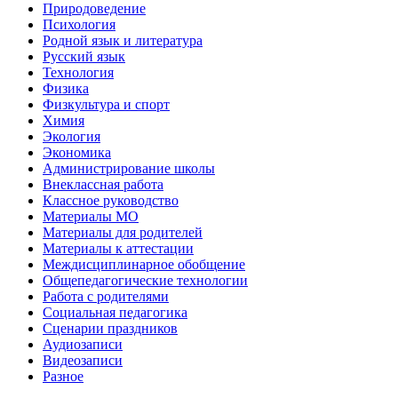
Природоведение
Психология
Родной язык и литература
Русский язык
Технология
Физика
Физкультура и спорт
Химия
Экология
Экономика
Администрирование школы
Внеклассная работа
Классное руководство
Материалы МО
Материалы для родителей
Материалы к аттестации
Междисциплинарное обобщение
Общепедагогические технологии
Работа с родителями
Социальная педагогика
Сценарии праздников
Аудиозаписи
Видеозаписи
Разное