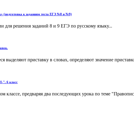
к» (подготовка к заданиям теста ЕГЭ №8 и №9)
 для решения заданий 8 и 9 ЕГЭ по русскому языку...
авок.
я выделяют приставку в словах, определяют значение приставки 
-". 6 класс
м классе, предваряя два последующих урока по теме "Правописан