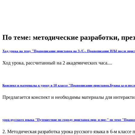
По теме: методические разработки, пр
Ход урока на тему "Правописание приставок на З-/С-. Правописание И/Ы после прис
Ход урока, рассчитанный на 2 академических часа....
Конспект и материалы к уроку в 10 классе "Правописание приставок.Буквы ы-и посл
Предлагается конспект и необходимы материалы для интерактив
урок русского языка "Путешествие по городу приставок при- и пре-" по теме "Правоп
2. Методическая разработка урока русского языка в 6-м классе