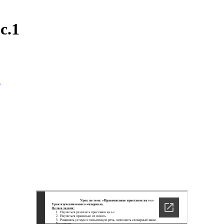
с.1
а