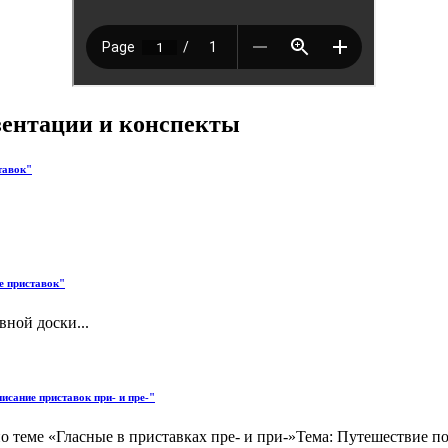
езентации и конспекты
тавок"
е приставок"
ной доски...
исание приставок при- и пре-"
 по теме «Гласные в приставках пре- и при-»Тема: Путешествие п