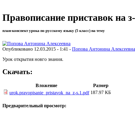
Правописание приставок на з-
план-конспект урока по русскому языку (5 класс) на тему
Опубликовано 12.03.2015 - 1:41 -
Попова Антонина Алексеевн
Урок открытия новго знания.
Скачать:
Вложение
Размер
187.97 КБ
urok.pravopisanie_pristavok_na_z-s.1.pdf
Предварительный просмотр: