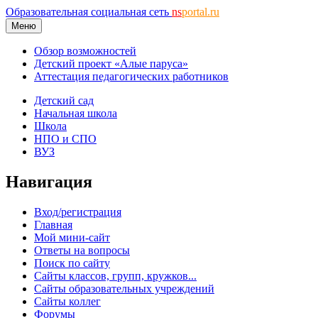
Образовательная социальная сеть
ns
portal.ru
Меню
Обзор возможностей
Детский проект «Алые паруса»
Аттестация педагогических работников
Детский сад
Начальная школа
Школа
НПО и СПО
ВУЗ
Навигация
Вход/регистрация
Главная
Мой мини-сайт
Ответы на вопросы
Поиск по сайту
Сайты классов, групп, кружков...
Сайты образовательных учреждений
Сайты коллег
Форумы