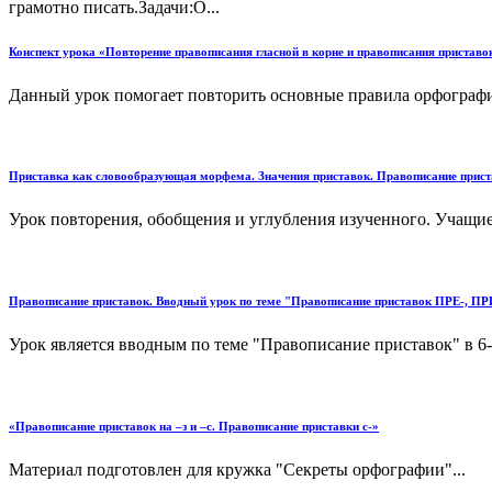
грамотно писать.Задачи:О...
Конспект урока «Повторение правописания гласной в корне и правописания приставо
Данный урок помогает повторить основные правила орфографии
Приставка как словообразующая морфема. Значения приставок. Правописание прист
Урок повторения, обобщения и углубления изученного. Учащиес
Правописание приставок. Вводный урок по теме "Правописание приставок ПРЕ-, ПРИ
Урок является вводным по теме "Правописание приставок" в 6-о
«Правописание приставок на –з и –с. Правописание приставки с-»
Материал подготовлен для кружка "Секреты орфографии"...