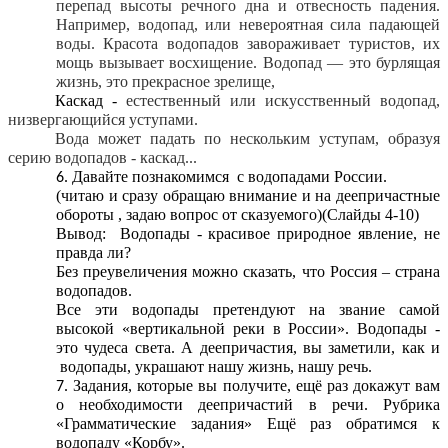
перепад высоты речного дна и отвесность падения.
Например, водопад, или невероятная сила падающей
воды. Красота водопадов завораживает туристов, их
мощь вызывает восхищение. Водопад — это бурлящая
жизнь, это прекрасное зрелище,
Каскад -
естественный или искусственный водопад,
низвергающийся уступами.
Вода может падать по нескольким уступам, образуя
серию водопадов - каскад...
Давайте познакомимся с водопадами России.
(читаю и сразу обращаю внимание и на деепричастные
обороты , задаю вопрос от сказуемого)(Слайды 4-10)
Вывод: Водопады - красивое природное явление, не
правда ли?
Без преувеличения можно сказать, что Россия – страна
водопадов.
Все эти водопады претендуют на звание самой
высокой «вертикальной реки в России». Водопады -
это чудеса света. А деепричастия, вы заметили, как и
водопады, украшают нашу жизнь, нашу речь.
Задания, которые вы получите, ещё раз докажут вам
о необходимости деепричастий в речи. Рубрика
«Грамматические задания» Ещё раз обратимся к
водопаду «Корбу».