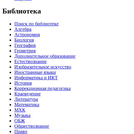
Библиотека
Поиск по библиотеке
Алгебра
Астрономия
Биология
География
Геометрия
Дополнительное образование
Естествознание
Изобразительное искусство
Иностранные языки
Информатика и ИКТ
История
Коррекционная педагогика
Краеведение
Литература
Математика
МХК
Музыка
ОБЖ
Обществознание
Право