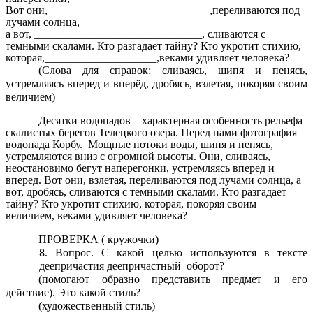
Вот они,_____________________________,переливаются под
лучами солнца,
а вот, ______________________________, сливаются с
темными скалами. Кто разгадает тайну? Кто укротит стихию,
которая,____________________,веками удивляет человека?
(Слова для справок: сливаясь, шипя и пенясь,
устремляясь вперед и вперёд, дробясь, взлетая, покоряя своим
величием)
Десятки водопадов – характерная особенность рельефа
скалистых берегов Телецкого озера. Перед нами фотография
водопада Корбу.
Мощные потоки воды, шипя и пенясь,
устремляются вниз с огромной высоты. Они, сливаясь,
неостановимо бегут наперегонки, устремляясь вперед и
вперед. Вот они, взлетая, переливаются под лучами солнца, а
вот, дробясь, сливаются с темными скалами. Кто разгадает
тайну? Кто укротит стихию, которая, покоряя своим
величием, веками удивляет человека?
ПРОВЕРКА ( кружочки)
Вопрос. С какой целью используются в тексте
деепричастия деепричастный оборот?
(помогают образно представить предмет и его
действие). Это какой стиль?
(художественный стиль)