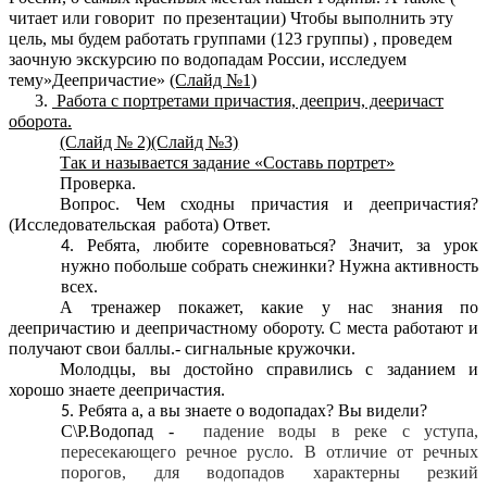
читает или говорит по презентации) Чтобы выполнить эту
цель, мы будем работать группами (123 группы) , проведем
заочную экскурсию по водопадам России, исследуем
тему»Деепричастие»
(Слайд №1)
3.
Работа с портретами причастия, дееприч, дееричаст
оборота.
(Слайд № 2)(Слайд №3)
Так и называется задание «Составь портрет»
Проверка.
Вопрос. Чем сходны причастия и деепричастия?
(Исследовательская работа) Ответ.
Ребята, любите соревноваться? Значит, за урок
нужно побольше собрать снежинки? Нужна активность
всех.
А тренажер покажет, какие у нас знания по
деепричастию и деепричастному обороту. С места работают и
получают свои баллы.- сигнальные кружочки.
Молодцы, вы достойно справились с заданием и
хорошо знаете деепричастия.
Ребята а, а вы знаете о водопадах? Вы видели?
С\Р.Водопад -
падение воды в реке с уступа,
пересекающего речное русло. В отличие от речных
порогов, для водопадов характерны резкий