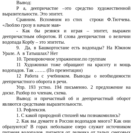
Вывод:
Р а, деепричастие –это средство художественной
выразительности. Это эпитет.
Сравним. Вспомним из стих строки Ф.Тютчева.
«Люблю грозу в начале мая»
- Как бы резвяся и играя – эпитет, выражен
деепричастным оборотом. И слова деепричастия о величии
водопада Корбу – это эпитеты.
9. Да, в Башкортостане есть водопады? На Южном
Урале. А в Татышлах? Нет
10. Тренировочное упражнение.по группам
11 Художники тоже обращают на красоту и мощь
водопадов. Так ……. (По презентации)
12 Работа с учебником. Выводы о необходимости
деепричастного оборота в речи.
Упр. 193 устно. 194 письменно. 2 предложение на
доске. Разбор по членам, схема.
Вывод: и причастный об и деепричастный оборот
являются средствами выразительности.
13. Рефлексия.
1. С какой природной стихией мы познакомились?
2. Как вы думаете в России водопадов много? Как они
образуются? В горах небольшое озеро служит источником
питания водопадов, питается от ледника от талых снеговых