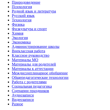
Природоведение
Психология
Родной язык и литература
Русский язык
Технология
Физика
Физкультура и спорт
Химия
Экология
Экономика
Администрирование школы
Внеклассная работа
Классное руководство
Материалы МО
Материалы для родителей
Материалы к аттестации
Междисциплинарное обобщение
Общепедагогические технологии
Работа с родителями
Социальная педагогика
Сценарии праздников
Аудиозаписи
Видеозаписи
Разное