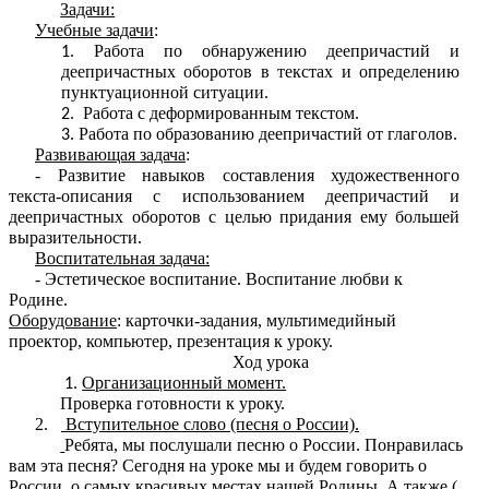
Задачи:
Учебные задачи
:
Работа по обнаружению деепричастий и
деепричастных оборотов в текстах и определению
пунктуационной ситуации.
Работа с деформированным текстом.
Работа по образованию деепричастий от глаголов.
Развивающая задача
:
- Развитие навыков составления художественного
текста-описания с использованием деепричастий и
деепричастных оборотов с целью придания ему большей
выразительности.
Воспитательная задача:
- Эстетическое воспитание. Воспитание любви к
Родине.
Оборудование
: карточки-задания, мультимедийный
проектор, компьютер, презентация к уроку.
Ход урока
Организационный момент.
Проверка готовности к уроку.
2.
Вступительное слово (песня о России).
Ребята, мы послушали песню о России. Понравилась
вам эта песня? Сегодня на уроке мы и будем говорить о
России, о самых красивых местах нашей Родины. А также (