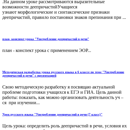
.На данном уроке рассмотриваются выразительные
возможности деепричастийУчащиеся
узнают морфологические и синтаксические признаки
деепричастий, правило постановки знаков препинания при ...
план- конспект урока "Употребление деепричастий в речи"
план - конспект урока с применением ЭОР...
Методическая разработка урока русского языка в 6 классе по теме "Употребление
деепричастий в речи" с презентацией
Свою методическую разработку я посвящаю актуальной
проблеме подготовки учащихся к ЕГЭ и ГИА. Цель данной
работы: показать, как можно организовать деятельность уч –
ся при изучении...
Урок русского языка "Употребление деепричастий в речи (7 класс)"
Цель урока: определить роль деепричастий в речи, условия их