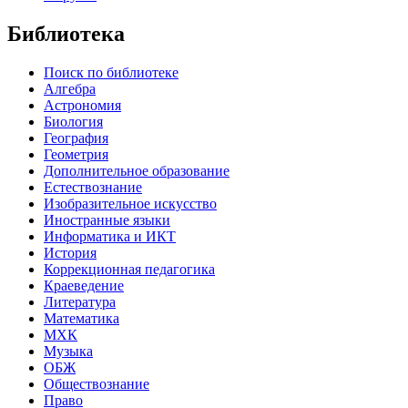
Библиотека
Поиск по библиотеке
Алгебра
Астрономия
Биология
География
Геометрия
Дополнительное образование
Естествознание
Изобразительное искусство
Иностранные языки
Информатика и ИКТ
История
Коррекционная педагогика
Краеведение
Литература
Математика
МХК
Музыка
ОБЖ
Обществознание
Право