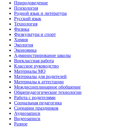
Природоведение
Психология
Родной язык и литература
Русский язык
Технология
Физика
Физкультура и спорт
Химия
Экология
Экономика
Администрирование школы
Внеклассная работа
Классное руководство
Материалы МО
Материалы для родителей
Материалы к аттестации
Междисциплинарное обобщение
Общепедагогические технологии
Работа с родителями
Социальная педагогика
Сценарии праздников
Аудиозаписи
Видеозаписи
Разное