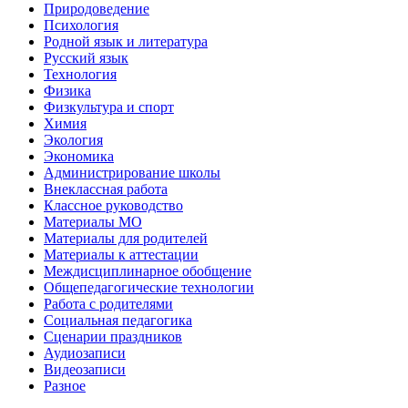
Природоведение
Психология
Родной язык и литература
Русский язык
Технология
Физика
Физкультура и спорт
Химия
Экология
Экономика
Администрирование школы
Внеклассная работа
Классное руководство
Материалы МО
Материалы для родителей
Материалы к аттестации
Междисциплинарное обобщение
Общепедагогические технологии
Работа с родителями
Социальная педагогика
Сценарии праздников
Аудиозаписи
Видеозаписи
Разное