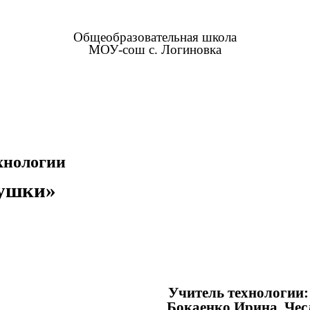
Общеобразовательная школа
МОУ-сош с. Логиновка
иятие по технологии
лушки»
Учитель технологии:
аенко Ирина Чеслав