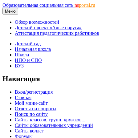
Образовательная социальная сеть
ns
portal.ru
Меню
Обзор возможностей
Детский проект «Алые паруса»
Аттестация педагогических работников
Детский сад
Начальная школа
Школа
НПО и СПО
ВУЗ
Навигация
Вход/регистрация
Главная
Мой мини-сайт
Ответы на вопросы
Поиск по сайту
Сайты классов, групп, кружков...
Сайты образовательных учреждений
Сайты коллег
Форумы