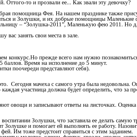
й. Оттого-то и прозвали ее... Как звали эту девочку?
обрая помощница Фея. На нашем празднике также прису
оваться и Золушки, и их добрые помощницы Маленькие 
тельницу – “Золушка-2011”, Маленькую фею 2011. Но д
 вас занять свои места в зале.
ем конкурс.Но прежде всего нам нужно познакомиться
5 баллов. Время на исполнение до 5 минут.
нтки поочереди представляют себя).
это. Сегодня мачеха с самого утра была недовольна. 
о каждая участница должна будет определить, что за п
ют овощи и записывают ответы на листочках. Оценка э
 о воспитании Золушки, что заставила ее делать самую
ит Золушке и помогает ей выполнять ее работу. Назов
 фей. Им тоже предстоит справиться с этим заданием.
меты: молоток, клещи, фартук, гвозди, иголки, нитки,