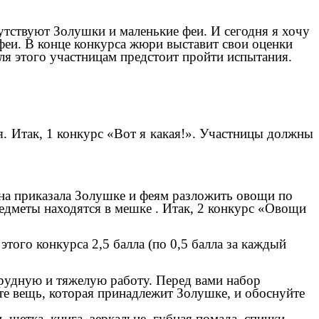
тствуют Золушки и маленькие феи. И сегодня я хочу
феи. В конце конкурса жюри выставит свои оценки
ля этого участницам предстоит пройти испытания.
. Итак, 1 конкурс «Вот я какая!». Участницы должны
Она приказала Золушке и феям разложить овощи по
редметы находятся в мешке . Итак, 2 конкурс «Овощи
того конкурса 2,5 балла (по 0,5 балла за каждый
 трудную и тяжелую работу. Перед вами набор
ите вещь, которая принадлежит Золушке, и обоснуйте
 щетка, книга, зеркальце, губная помада, спички,