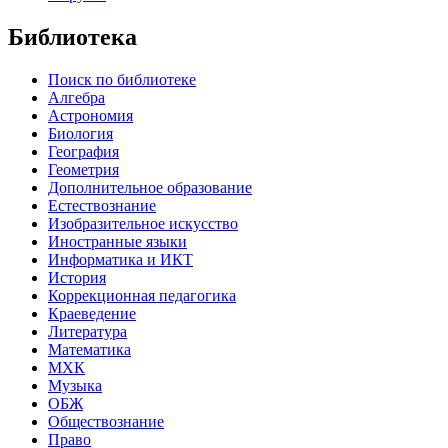
Библиотека
Поиск по библиотеке
Алгебра
Астрономия
Биология
География
Геометрия
Дополнительное образование
Естествознание
Изобразительное искусство
Иностранные языки
Информатика и ИКТ
История
Коррекционная педагогика
Краеведение
Литература
Математика
МХК
Музыка
ОБЖ
Обществознание
Право