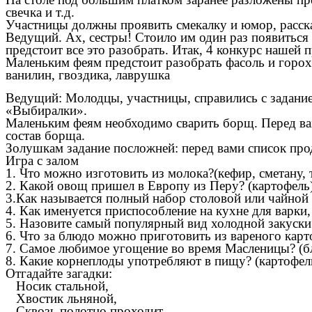
свечка и т.д.
Участницы должны проявить смекалку и юмор, расска
Ведущий. Ах, сестры! Стоило им один раз появиться 
предстоит все это разобрать. Итак, 4 конкурс нашей
Маленьким феям предстоит разобрать фасоль и горох,
ванилин, гвоздика, лаврушка
Ведущий: Молодцы, участницы, справились с задание
«Выбиралки».
Маленьким феям необходимо сварить борщ. Перед вами
состав борща.
Золушкам задание посложней: перед вами список прод
Игра с залом
1. Что можно изготовить из молока?(кефир, сметану, 
2. Какой овощ пришел в Европу из Перу? (картофель
3.Как называется полный набор столовой или чайной 
4. Как именуется приспособление на кухне для варки,
5. Назовите самый популярный вид холодной закуски.
6. Что за блюдо можно приготовить из вареного карто
7. Самое любимое угощение во время Масленицы? (б
8. Какие корнеплоды употребляют в пищу? (картофель
Отгадайте загадки:
Носик стальной,
Хвостик льняной,
Сквозь полотно проходит,