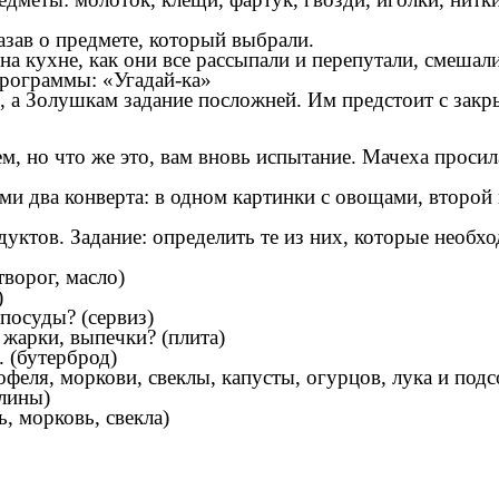
зав о предмете, который выбрали.
на кухне, как они все рассыпали и перепутали, смешал
 программы: «Угадай-ка»
 а Золушкам задание посложней. Им предстоит с закры
м, но что же это, вам вновь испытание. Мачеха прос
 два конверта: в одном картинки с овощами, второй 
уктов. Задание: определить те из них, которые необх
творог, масло)
)
посуды? (сервиз)
 жарки, выпечки? (плита)
 (бутерброд)
феля, моркови, свеклы, капусты, огурцов, лука и подс
лины)
, морковь, свекла)