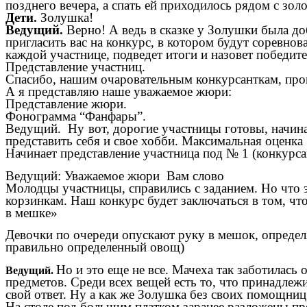
позднего вечера, а спать ей приходилось рядом с золо
Дети.
Золушка!
Ведущий.
Верно! А ведь в сказке у Золушки была д
пригласить вас на конкурс, в котором будут соревн
каждой участнице, подведет итоги и назовет победи
Представление участниц.
Спасибо, нашим очаровательным конкурсанткам, прошу
А я представляю наше уважаемое жюри:
Представление жюри.
Фонограмма “Фанфары”.
Ведущий. Ну вот, дорогие участницы готовы, начина
представить себя и свое хобби. Максимальная оценка 
Начинает представление участница под № 1 (конкурса
Ведущий: Уважаемое жюри Вам слово
Молодцы участницы, справились с заданием. Но что 
корзинкам. Наш конкурс будет заключаться в том, чт
в мешке»
Девочки по очереди опускают руку в мешок, определя
правильно определенный овощ)
Но и это еще не все. Мачеха так заботилась
Ведущий.
предметов. Среди всех вещей есть то, что принадлеж
свой ответ. Ну а как же Золушка без своих помощниц
На столе под большим платком заранее разложены пред