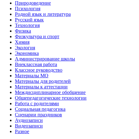
Природоведение
Психология
Родной язык и литература
Русский язык
Технология
Физика
Физкультура и спорт
Химия
Экология
Экономика
Администрирование школы
Внеклассная работа
Классное руководство
Материалы МО
Материалы для родителей
Материалы к аттестации
Междисциплинарное обобщение
Общепедагогические технологии
Работа с родителями
Социальная педагогика
Сценарии праздников
Аудиозаписи
Видеозаписи
Разное