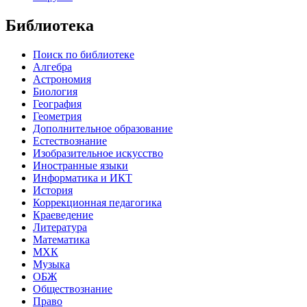
Библиотека
Поиск по библиотеке
Алгебра
Астрономия
Биология
География
Геометрия
Дополнительное образование
Естествознание
Изобразительное искусство
Иностранные языки
Информатика и ИКТ
История
Коррекционная педагогика
Краеведение
Литература
Математика
МХК
Музыка
ОБЖ
Обществознание
Право