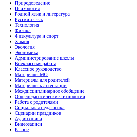
Природоведение
Психология
Родной язык и литература
Русский язык
Технология
Физика
Физкультура и спорт
Химия
Экология
Экономика
Администрирование школы
Внеклассная работа
Классное руководство
Материалы МО
Материалы для родителей
Материалы к аттестации
Междисциплинарное обобщение
Общепедагогические технологии
Работа с родителями
Социальная педагогика
Сценарии праздников
Аудиозаписи
Видеозаписи
Разное