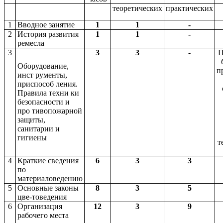
теоретических
практических
1
Вводное занятие
1
1
-
2
История развития
1
1
-
ремесла
3
3
3
-
П
Оборудование,
п
инст рументы,
приспособ ления.
Правила техни ки
безопасности и
про тивопожарной
защиты,
санитарии и
гигиены
4
Краткие сведения
6
3
3
по
материаловедению
5
Основные законы
8
3
5
цве-товедения
6
Организация
12
3
9
рабочего места