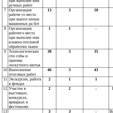
при выполне нии
ручных работ
7
Организация
13
3
10
рабоче го места
при выпол нении
машинных ра бот
8
Организация
1
1
-
рабочего места
при выполне нии
влажно-тепловой
обработки ткани
9
Технологические
38
3
35
спо собы и
приемы
лоскутного шитья
10
Выполнение
46
3
43
итоговых работ
11
Экскурсии, работа
2
1
1
в фондах
12
Участие в
2
2
-
выставках,
конкурсах,
ярмарках и
фестивалях
13
3
3
-
В