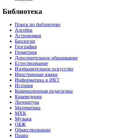
Библиотека
Поиск по библиотеке
Алгебра
Астрономия
Биология
География
Геометрия
Дополнительное образование
Естествознание
Изобразительное искусство
Иностранные языки
Информатика и ИКТ
История
Коррекционная педагогика
Краеведение
Литература
Математика
МХК
Музыка
ОБЖ
Обществознание
Право