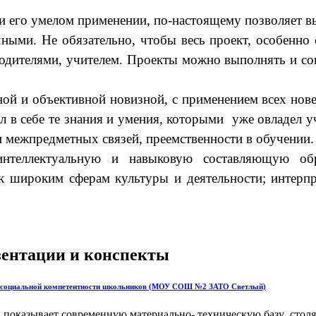
о умелом применении, по-настоящему позволяет выя
ыми. Не обязательно, чтобы весь проект, особенно 
дителями, учителем. Проекты можно выполнять и совм
ной и объективной новизной, с применением всех но
л в себе те знания и умения, которыми уже овладел 
и межпредметных связей, преемственности в обучении.
 интеллектуальную и навыковую составляющую об
к широким сферам культуры и деятельности;
интерп
езентации и конспекты
ния социальной компетентности школьников (МОУ СОШ №2 ЗАТО Светлый)
показывает современную материально- техническую базу столяр