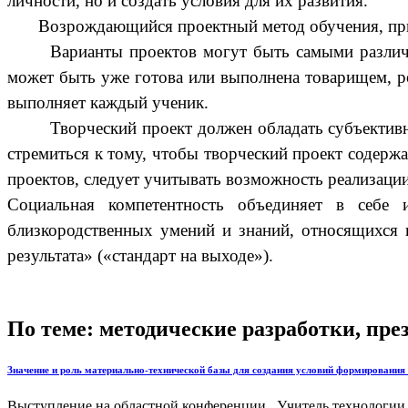
личности, но и создать условия для их развития.
Возрождающийся проектный метод обучения, при ег
Варианты проектов могут быть самыми различн
может быть уже готова или выполнена товарищем, ро
выполняет каждый ученик.
Творческий проект должен обладать субъектив
стремиться к тому, чтобы творческий проект содержа
проектов, следует учитывать возможность реализаци
Социальная компетентность объединяет в себе
близкородственных умений и знаний, относящихся 
результата» («стандарт на выходе»).
По теме: методические разработки, пр
Значение и роль материально-технической базы для создания условий формирова
Выступление на областной конференции. Учитель технологии 