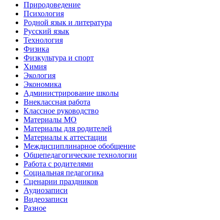
Природоведение
Психология
Родной язык и литература
Русский язык
Технология
Физика
Физкультура и спорт
Химия
Экология
Экономика
Администрирование школы
Внеклассная работа
Классное руководство
Материалы МО
Материалы для родителей
Материалы к аттестации
Междисциплинарное обобщение
Общепедагогические технологии
Работа с родителями
Социальная педагогика
Сценарии праздников
Аудиозаписи
Видеозаписи
Разное