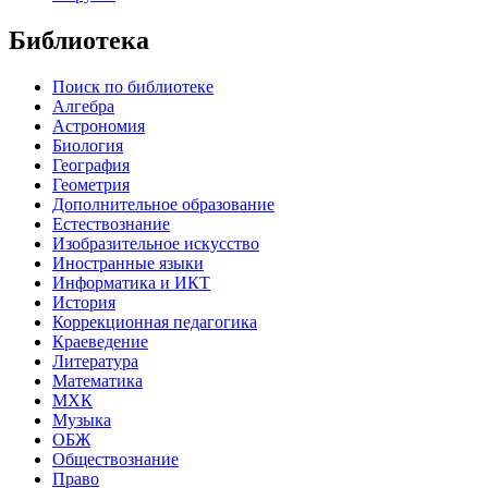
Библиотека
Поиск по библиотеке
Алгебра
Астрономия
Биология
География
Геометрия
Дополнительное образование
Естествознание
Изобразительное искусство
Иностранные языки
Информатика и ИКТ
История
Коррекционная педагогика
Краеведение
Литература
Математика
МХК
Музыка
ОБЖ
Обществознание
Право