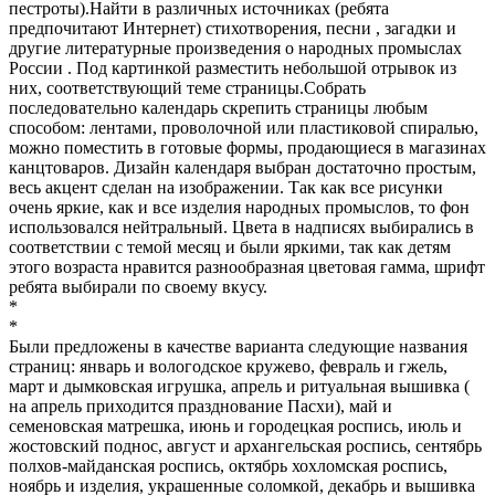
пестроты).Найти в различных источниках (ребята
предпочитают Интернет) стихотворения, песни , загадки и
другие литературные произведения о народных промыслах
России . Под картинкой разместить небольшой отрывок из
них, соответствующий теме страницы.Собрать
последовательно календарь скрепить страницы любым
способом: лентами, проволочной или пластиковой спиралью,
можно поместить в готовые формы, продающиеся в магазинах
канцтоваров. Дизайн календаря выбран достаточно простым,
весь акцент сделан на изображении. Так как все рисунки
очень яркие, как и все изделия народных промыслов, то фон
использовался нейтральный. Цвета в надписях выбирались в
соответствии с темой месяц и были яркими, так как детям
этого возраста нравится разнообразная цветовая гамма, шрифт
ребята выбирали по своему вкусу.
*
*
Были предложены в качестве варианта следующие названия
страниц: январь и вологодское кружево, февраль и гжель,
март и дымковская игрушка, апрель и ритуальная вышивка (
на апрель приходится празднование Пасхи), май и
семеновская матрешка, июнь и городецкая роспись, июль и
жостовский поднос, август и архангельская роспись, сентябрь
полхов-майданская роспись, октябрь хохломская роспись,
ноябрь и изделия, украшенные соломкой, декабрь и вышивка