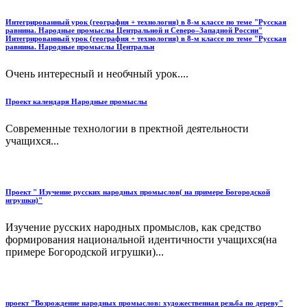
Интегрированный урок (география + технология) в 8-м классе по теме "Русская
равнина. Народные промыслы Центральной и Северо–Западной России"
Интегрированный урок (география + технология) в 8-м классе по теме "Русская
равнина. Народные промыслы Центральн
Очень интересный и необчный урок....
Проект календаря Народные промыслы
Современные технологии в пректной деятельности
учащихся...
Проект " Изучение русских народных промыслов( на примере Богородской
игрушки)"
Изучение русских народных промыслов, как средство
формирования национальной идентичности учащихся(на
примере Богородской игрушки)...
проект "Возрождение народных промыслов: художественная резьба по дереву"