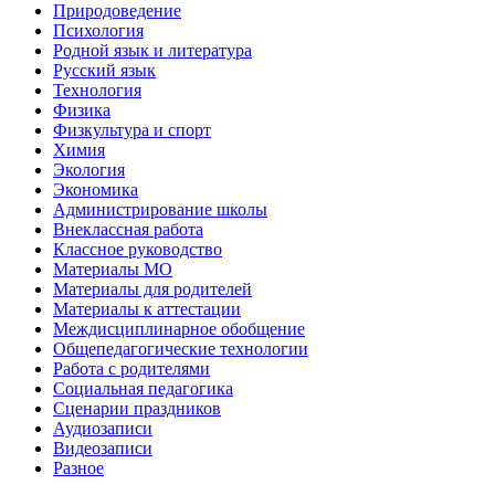
Природоведение
Психология
Родной язык и литература
Русский язык
Технология
Физика
Физкультура и спорт
Химия
Экология
Экономика
Администрирование школы
Внеклассная работа
Классное руководство
Материалы МО
Материалы для родителей
Материалы к аттестации
Междисциплинарное обобщение
Общепедагогические технологии
Работа с родителями
Социальная педагогика
Сценарии праздников
Аудиозаписи
Видеозаписи
Разное