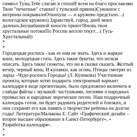
символ Тулы,Тебе слагаю я стихиИ всем на благо прославляю
Твои "печатные" станки! ( тульский пряник)Суконное с
витрины покрывалоОткинули — и кружево предстало…(
вологодское кружево) Здравствуй, город, дней моих
далеких,Бесшабашной юности приют!Вновь твои
хрустальные потокиПо России весело текут…( Гусь-
Хрустальный)
*
*
Городецкая роспись - как ее нам не знать. Здесь и жаркие
кони, молодецкая стать. Здесь такие букеты, что нельзя
описать. Здесь такие сюжеты, что ни в сказке сказать. Желтый
вечер, черный конь, И купавки, как огонь, Птицы смотрят из
ларца –Чудо-роспись Городца! (Л. Куликова) Участникам
проекта, которые хотят подарить электронный вариант
календаря в виде презентации, было предложено включить в
слайды файлы с музыкой: частушками, песнями о народных
промыслах и народные лирические песни. Наш подарочный
календарь готов, он будет радовать родителей и близких, и
они сохранят его как память о творчестве ребенка на долгие
годы! Литература:Малькова Е. Сайт «Графический дизайн –
второе высшее образование в Санкт-Петербурге», «
Разработка календаря».
*
*