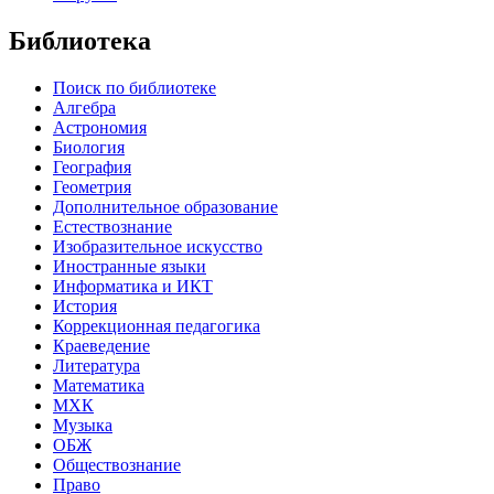
Библиотека
Поиск по библиотеке
Алгебра
Астрономия
Биология
География
Геометрия
Дополнительное образование
Естествознание
Изобразительное искусство
Иностранные языки
Информатика и ИКТ
История
Коррекционная педагогика
Краеведение
Литература
Математика
МХК
Музыка
ОБЖ
Обществознание
Право