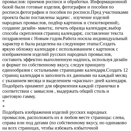
промыслов: приемов росписи и обработки. Информационной
базой были готовые изделия, фотографии и пособия по
росписи.фотографии и пособия по росписи.Пред участниками
проекта были поставлены задачи: . изучение изделий
народных промыслов, подбор картинок и стихотворений;.
создание дизайн- макета;. печать образца календаря;.выбор
способа скрепления страниц календаря;. составление текста
поздравления с Новым годом.Работа носила индивидуальный
характер и была разделена на следующие этапы:Создать
яркую обложку календаря с использованием с картинок с
изображением изделий русских народных промыслов,
составить эффектно выполненную надпись, используя дизайн
и формат по собственному вкусу, следуя принципу
единообразия с остальными страницами календаря.Создать 12
страниц календаря и заполнить их данными на каждый месяц
с указанием месяца и выделением «красных» дней календаря.
Подобрать орнамент для оформления каждой странички в
соответствии с замыслом , выдержать общий стиль и
цветовую гамму.
*
*
Подобрать изображения изделий русских народных
промыслов, расположить их в любом месте страницы: слева,
справа или под датами (по собственному вкусу, но одинаково
на всех страницах, чтобы избежать избыточной