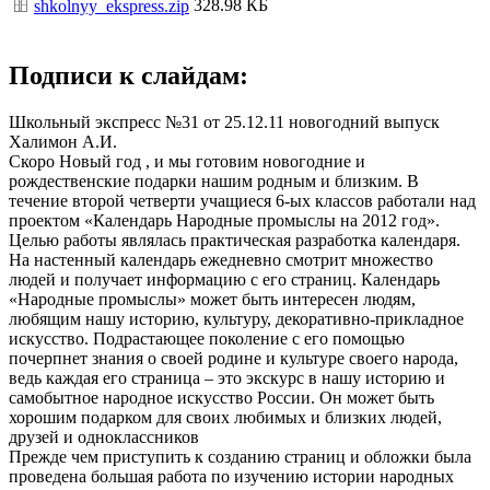
328.98 КБ
shkolnyy_ekspress.zip
Подписи к слайдам:
Школьный экспресс №31 от 25.12.11 новогодний выпуск
Халимон А.И.
Скоро Новый год , и мы готовим новогодние и
рождественские подарки нашим родным и близким. В
течение второй четверти учащиеся 6-ых классов работали над
проектом «Календарь Народные промыслы на 2012 год».
Целью работы являлась практическая разработка календаря.
На настенный календарь ежедневно смотрит множество
людей и получает информацию с его страниц. Календарь
«Народные промыслы» может быть интересен людям,
любящим нашу историю, культуру, декоративно-прикладное
искусство. Подрастающее поколение с его помощью
почерпнет знания о своей родине и культуре своего народа,
ведь каждая его страница – это экскурс в нашу историю и
самобытное народное искусство России. Он может быть
хорошим подарком для своих любимых и близких людей,
друзей и одноклассников
Прежде чем приступить к созданию страниц и обложки была
проведена большая работа по изучению истории народных