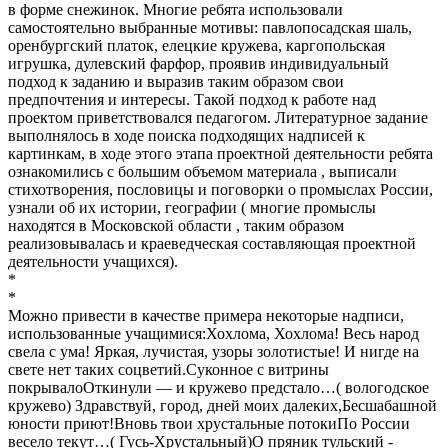
в форме снежинок. Многие ребята использовали
самостоятельно выбранные мотивы: павлопосадская шаль,
оренбургский платок, елецкие кружева, каргопольская
игрушка, дулевский фарфор, проявив индивидуальный
подход к заданию и выразив таким образом свои
предпочтения и интересы. Такой подход к работе над
проектом приветствовался педагогом. Литературное задание
выполнялось в ходе поиска подходящих надписей к
картинкам, в ходе этого этапа проектной деятельности ребята
ознакомились с большим объемом материала , выписали
стихотворения, пословицы и поговорки о промыслах России,
узнали об их истории, географии ( многие промыслы
находятся в Московской области , таким образом
реализовывалась и краеведческая составляющая проектной
деятельности учащихся).
*
*
Можно привести в качестве примера некоторые надписи,
использованные учащимися:Хохлома, Хохлома! Весь народ
свела с ума! Яркая, лучистая, узоры золотистые! И нигде на
свете нет таких соцветий.Суконное с витрины
покрывалоОткинули — и кружево предстало…( вологодское
кружево) Здравствуй, город, дней моих далеких,Бесшабашной
юности приют!Вновь твои хрустальные потокиПо России
весело текут…( Гусь-Хрустальный)О пряник тульский -