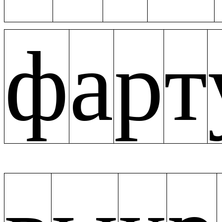
ф
а
р
т