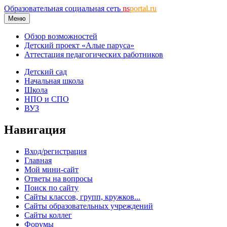
Образовательная социальная сеть
ns
portal.ru
Меню
Обзор возможностей
Детский проект «Алые паруса»
Аттестация педагогических работников
Детский сад
Начальная школа
Школа
НПО и СПО
ВУЗ
Навигация
Вход/регистрация
Главная
Мой мини-сайт
Ответы на вопросы
Поиск по сайту
Сайты классов, групп, кружков...
Сайты образовательных учреждений
Сайты коллег
Форумы