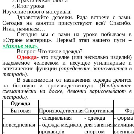
Практическая работа
Итог урока
Изучение нового материала:
Здравствуйте девочки. Рада встрече с вами.
Сегодня на занятии присутствуют все? Спасибо.
Итак, начинаем…
Сегодня мы с вами на уроке побываем в
«Стране мастериц». Первый этап нашего пути –
«Ателье мод».
Вопрос: Что такое одежда?
Одежда
- это изделие (или несколько изделий)
надеваемое человеком и несущее утилитарные и
эстетические функции
(определение записывается в
тетрадь).
В зависимости от назначения одежда делится
на бытовую и производственную.
(Изобразить
схематически на доске, девочки зарисовывают в
тетрадь).
Одежда
Бытовая
Производственная
Спортивная
Фо
-
- специальная
- одежда
- форма
повседневная
- одежда медиков,
для занятия
милицио
-
продавцов
спортом
военных