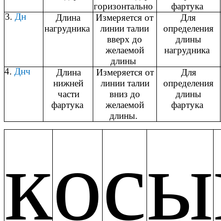
горизонтально
фартука
3.
Дн
Длина
Измеряется от
Для
нагрудника
линии талии
определения
вверх до
длины
желаемой
нагрудника
длины
4.
Днч
Длина
Измеряется от
Для
нижней
линии талии
определения
части
вниз до
длины
фартука
желаемой
фартука
длины.
к
о
с
ы