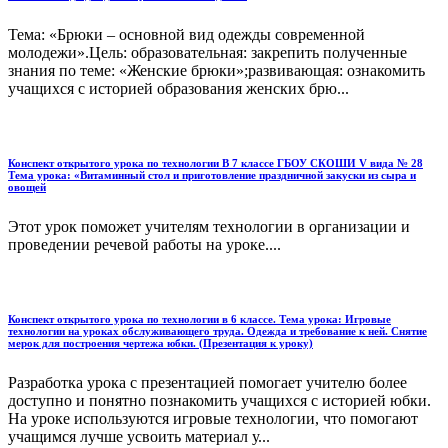
Тема: «Брюки – основной вид одежды современной
молодежи».Цель: образовательная: закрепить полученные
знания по теме: «Женские брюки»;развивающая: ознакомить
учащихся с историей образования женских брю...
Конспект открытого урока по технологии В 7 классе ГБОУ СКОШИ V вида № 28
Тема урока: «Витаминный стол и приготовление праздничной закуски из сыра и
овощей
Этот урок поможет учителям технологии в организации и
проведении речевой работы на уроке....
Конспект открытого урока по технологии в 6 классе. Тема урока: Игровые
технологии на уроках обслуживающего труда. Одежда и требование к ней. Снятие
мерок для построения чертежа юбки. (Презентация к уроку)
Разработка урока с презентацией помогает учителю более
доступно и понятно познакомить учащихся с историей юбки.
На уроке используются игровые технологии, что помогают
учащимся лучше усвоить материал у...