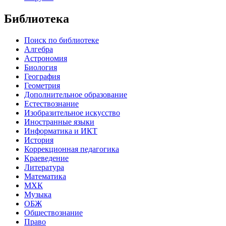
Библиотека
Поиск по библиотеке
Алгебра
Астрономия
Биология
География
Геометрия
Дополнительное образование
Естествознание
Изобразительное искусство
Иностранные языки
Информатика и ИКТ
История
Коррекционная педагогика
Краеведение
Литература
Математика
МХК
Музыка
ОБЖ
Обществознание
Право