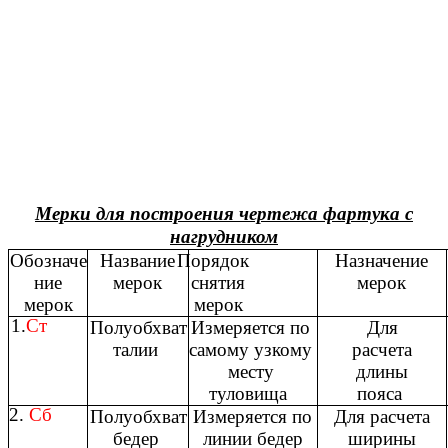
Meрки для построения чертежа фартука с
нагрудником
Обозначе
Название
Порядок
Назначение
ние
мерок
снятия
мерок
мерок
мерок
1.
Ст
Полуобхват
Измеряется по
Для
талии
самому узкому
расчета
месту
длины
туловища
пояса
2.
Сб
Полуобхват
Измеряется по
Для расчета
бедер
линии бедер
ширины