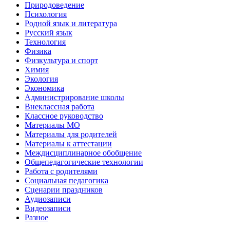
Природоведение
Психология
Родной язык и литература
Русский язык
Технология
Физика
Физкультура и спорт
Химия
Экология
Экономика
Администрирование школы
Внеклассная работа
Классное руководство
Материалы МО
Материалы для родителей
Материалы к аттестации
Междисциплинарное обобщение
Общепедагогические технологии
Работа с родителями
Социальная педагогика
Сценарии праздников
Аудиозаписи
Видеозаписи
Разное