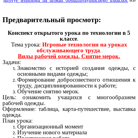
igrovye_tehnologii_na_urokah_obsluzhivayushchego_truda.doc
Предварительный просмотр:
Конспект открытого урока по технологии в 5
классе
.
Тема урока:
Игровые технологии на уроках
обслуживающего труда
.
Виды рабочей одежды. Снятие мерок.
Задачи:
Знакомство с историей создания одежды, с
основными видами одежды;
Формирование добросовестного отношения к
труду, дисциплинированности к работе;
Обучение снятию мерок.
Цель: ознакомить учащихся с многообразием
рабочей одежды.
Оформление: таблица, карта-путешествие, выставка
одежда.
План урока:
Организационный момент
Изучение нового материала