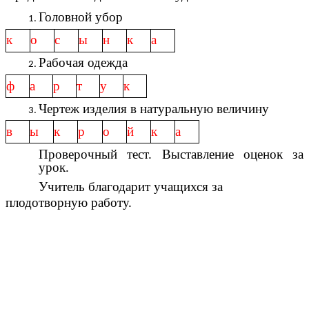
Головной убор
к
о
с
ы
н
к
а
Рабочая одежда
ф
а
р
т
у
к
Чертеж изделия в натуральную величину
в
ы
к
р
о
й
к
а
Проверочный тест. Выставление оценок за
урок.
Учитель благодарит учащихся за
плодотворную работу.