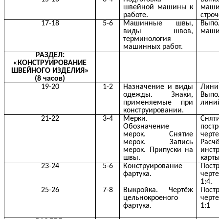
швейной машины к
маш
работе.
строч
17-18
5-6
Машинные швы,
Выпо
виды швов,
маши
терминология
машинных работ.
РАЗДЕЛ:
«КОНСТРУИРОВАНИЕ
ШВЕЙНОГО ИЗДЕЛИЯ»
(8 часов)
19-20
1-2
Назначение и виды
Лин
одежды. Знаки,
Выпо
применяемые при
лини
конструировании.
21-22
3-4
Мерки.
Снят
Обозначение
пост
мерок. Снятие
черт
мерок. Запись
Расчё
мерок. Припуски на
инст
швы.
карты
23-24
5-6
Конструирование
Пост
фартука.
черт
1:4.
25-26
7-8
Выкройка. Чертёж
Пост
цельнокроеного
черт
фартука.
1:1