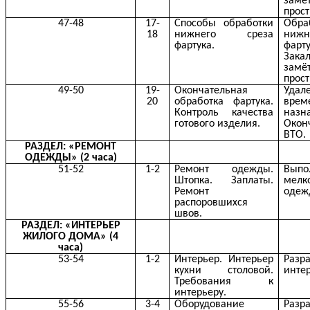
замё
прос
47-48
17-
Способы обработки
Обра
18
нижнего среза
ниж
фартука.
фарту
Зака
замё
прос
49-50
19-
Окончательная
Удал
20
обработка фартука.
врем
Контроль качества
назн
готового изделия.
Окон
ВТО.
РАЗДЕЛ: «РЕМОНТ
ОДЕЖДЫ» (2 часа)
51-52
1-2
Ремонт одежды.
Выпо
Штопка. Заплаты.
мелк
Ремонт
одеж
распоровшихся
швов.
РАЗДЕЛ: «ИНТЕРЬЕР
ЖИЛОГО ДОМА» (4
часа)
53-54
1-2
Интерьер. Интерьер
Разр
кухни столовой.
интер
Требования к
интерьеру.
55-56
3-4
Оборудование
Разр