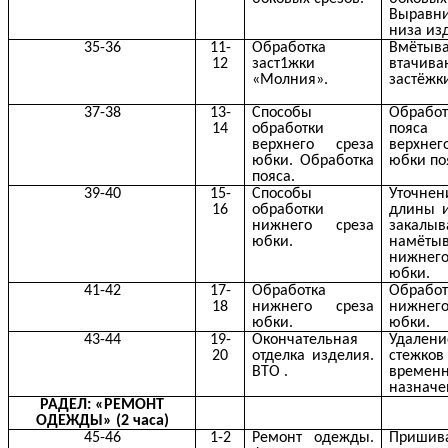
Выравн
низа из
35-36
11-
Обработка
Вмётыв
12
заст1жки
втачива
«Молния».
застёжк
37-38
13-
Способы
Обработ
14
обработки
поя
верхнего среза
верхнег
юбки. Обработка
юбки по
пояса.
39-40
15-
Способы
Уточнен
16
обработки
длины и
нижнего среза
закалыв
юбки.
намёты
нижнег
юбки.
41-42
17-
Обработка
Обработ
18
нижнего среза
нижнег
юбки.
юбки.
43-44
19-
Окончательная
Удалени
20
отделка изделия.
стежков
ВТО .
временн
назначе
РАДЕЛ: «РЕМОНТ
ОДЕЖДЫ» (2 часа)
45-46
1-2
Ремонт одежды.
Пришив