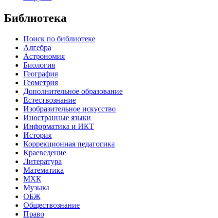
Библиотека
Поиск по библиотеке
Алгебра
Астрономия
Биология
География
Геометрия
Дополнительное образование
Естествознание
Изобразительное искусство
Иностранные языки
Информатика и ИКТ
История
Коррекционная педагогика
Краеведение
Литература
Математика
МХК
Музыка
ОБЖ
Обществознание
Право