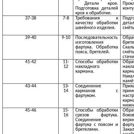
Детали кроя.
Прок
Подготовка деталей
конт
кроя к обработке.
37-38
7-8
Требования к
Подг
качеству обработки
дет
швейного изделия.
смёт
39-40
9-10
Последовательность
Обра
изготовления
брете
фартука. Обработка
Скал
пояса, бретелей.
смёт
стач
41-42
11-
Способы обработки
Обра
12
накладного
накл
кармана.
карм
Нака
намё
43-44
13-
Соединение
Прик
14
карманов с
при
фартуком.
наст
кар
нижн
45-46
15-
Способы обработки
Обра
16
срезов фартука.
бо
Соединение
верх
фартука с поясом и
фарту
бретелями.
Зака