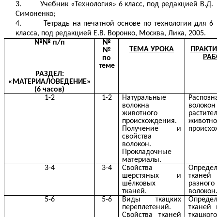
3. Учебник «Технология» 6 класс, под редакцией В.Д.
Симоненко;
4. Тетрадь на печатной основе по технологии для 6
класса, под редакцией Е.В. Воронко, Москва, Лика, 2005.
№№ п/п
№
ТЕМА УРОКА
ПРАКТИ
№
РАБ
по
теме
РАЗДЕЛ:
«МАТЕРИАЛОВЕДЕНИЕ»
(6 часов)
1-2
1-2
Натуральные
Распозн
волокна
волокон
животного
растите
происхождения.
животно
Получение и
происхо
свойства
волокон.
Прокладочные
материалы.
3-4
3-4
Свойства
Опреде
шерстяных и
ткан
шёлковых
разног
тканей.
волокон
5-6
5-6
Виды ткацких
Опреде
переплетений.
тканей 
Свойства тканей
ткацког