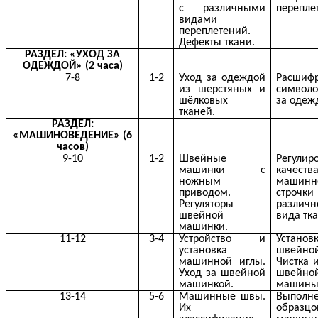
с различными
перепле
видами
переплетений.
Дефекты ткани.
РАЗДЕЛ: «УХОД ЗА
ОДЕЖДОЙ» (2 часа)
7-8
1-2
Уход за одеждой
Расшиф
из шерстяных и
символо
шёлковых
за одеж
тканей.
РАЗДЕЛ:
«МАШИНОВЕДЕНИЕ» (6
часов)
9-10
1-2
Швейные
Регулир
машинки с
качеств
ножным
машинн
приводом.
строч
Регуляторы
различн
швейной
вида тк
машинки.
11-12
3-4
Устройство и
Установ
установка
швейно
машинной иглы.
Чистка 
Уход за швейной
швейно
машинкой.
машины
13-14
5-6
Машинные швы.
Выполн
Их
образцо