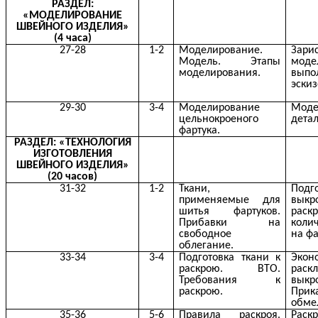
РАЗДЕЛ:
«МОДЕЛИРОВАНИЕ
ШВЕЙНОГО ИЗДЕЛИЯ»
(4 часа)
27-28
1-2
Моделирование.
Зари
Модель. Этапы
моде
моделирования.
выпо
эскиз
29-30
3-4
Моделирование
Моде
цельнокроеного
детал
фартука.
РАЗДЕЛ: «ТЕХНОЛОГИЯ
ИЗГОТОВЛЕНИЯ
ШВЕЙНОГО ИЗДЕЛИЯ»
(20 часов)
31-32
1-2
Ткани,
Подг
применяемые для
вы
шитья фартуков.
раск
Прибавки на
коли
свободное
на фа
облегание.
33-34
3-4
Подготовка ткани к
Экон
раскрою. ВТО.
раск
Требования к
выкро
раскрою.
Прик
обме
35-36
5-6
Правила раскроя.
Раск