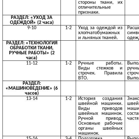
стороны ткани, их
отличительные
признаки.
РАЗДЕЛ: «УХОД ЗА
ОДЕЖДОЙ» (2 часа)
9-10
1-2
Уход за одеждой из
Расш
хлопчатобумажных
симв
и льняных тканей.
одеж
РАЗДЕЛ: «ТЕХНОЛОГИЯ
ОБРАБОТКИ ТКАНИ,
РУЧНЫЕ РАБОТЫ» (2
часа)
11-12
1-2
Ручные работы.
Выпо
Виды стежков и
ручн
строчек. Правила
строч
ВТО.
Выпо
РАЗДЕЛ:
«МАШИНОВЕДЕНИЕ» (6
часов)
13-14
1-2
История создания
Зна
швейной машинки.
швей
Виды приводов
маш
швейных машинок.
сост
Ручной привод.
част
Основные рабочие
органы швейных
машинок.
15-16
3-4
Подготовка
Выпо