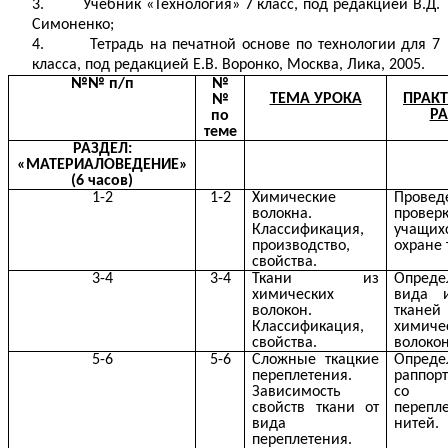
3. Учебник «Технология» 7 класс, под редакцией В.Д.
Симоненко;
4. Тетрадь на печатной основе по технологии для 7
класса, под редакцией Е.В. Воронко, Москва, Лика, 2005.
№№ п/п
№
ТЕМА УРОКА
ПРАКТ
№
РА
по
теме
РАЗДЕЛ:
«МАТЕРИАЛОВЕДЕНИЕ»
(6 часов)
1-2
1-2
Химические
Провед
волокна.
провер
Классификация,
учащ
производство,
охране 
свойства.
3-4
3-4
Ткани из
Опреде
химических
вида 
волокон.
тка
Классификация,
химиче
свойства.
волокон
5-6
5-6
Сложные ткацкие
Опреде
переплетения.
раппорт
Зависимость
со с
свойств ткани от
перепл
вида
нитей.
переплетения.