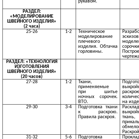
рукавом.
РАЗДЕЛ:
«МОДЕЛИРОВАНИЕ
ШВЕЙНОГО ИЗДЕЛИЯ»
(2 часа)
25-26
1-2
Техническое
Разраб
моделирование
эск
плечевого
модел
изделия. Обтачка
сорочки
горловины.
Постро
чертежа
РАЗДЕЛ: «ТЕХНОЛОГИЯ
ИЗГОТОВЛЕНИЯ
ШВЕЙНОГО ИЗДЕЛИЯ»
(20 часов)
27-28
1-2
Ткани,
Подгот
применяемые
выкр
при шитье
раскро
ночных сорочек.
количе
ВТО.
на изде
29-30
3-4
Подготовка ткани
Раскла
к раскрою.
выкр
Правила раскроя.
ткань,
прикал
обмело
Раскрой
31-32
5-6
Подготовка
Прокла