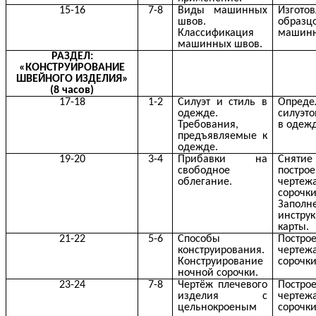
15-16
7-8
Виды машинных
Изгото
швов.
образц
Классификация
машинн
машинных швов.
РАЗДЕЛ:
«КОНСТРУИРОВАНИЕ
ШВЕЙНОГО ИЗДЕЛИЯ»
(8 часов)
17-18
1-2
Силуэт и стиль в
Опреде
одежде.
силуэто
Требования,
в одежд
предъявляемые к
одежде.
19-20
3-4
Прибавки на
Снятие
свободное
постро
облегание.
черте
сорочки
Заполн
инстру
карты.
21-22
5-6
Способы
Постро
конструирования.
черте
Конструирование
сорочки
ночной сорочки.
23-24
7-8
Чертёж плечевого
Постро
изделия с
черте
цельнокроеным
сорочки