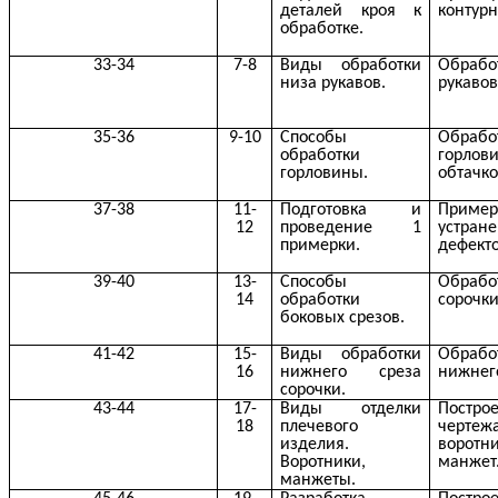
деталей кроя к
контур
обработке.
33-34
7-8
Виды обработки
Обраб
низа рукавов.
рукавов
35-36
9-10
Способы
Обрабо
обработки
горлов
горловины.
обтачко
37-38
11-
Подготовка и
Пример
12
проведение 1
устран
примерки.
дефекто
39-40
13-
Способы
Обрабо
14
обработки
сорочки
боковых срезов.
41-42
15-
Виды обработки
Обрабо
16
нижнего среза
нижнего
сорочки.
43-44
17-
Виды отделки
Постро
18
плечевого
чертеж
изделия.
воротни
Воротники,
манжет.
манжеты.