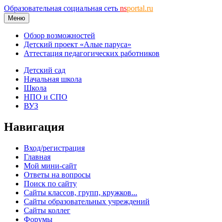
Образовательная социальная сеть
ns
portal.ru
Меню
Обзор возможностей
Детский проект «Алые паруса»
Аттестация педагогических работников
Детский сад
Начальная школа
Школа
НПО и СПО
ВУЗ
Навигация
Вход/регистрация
Главная
Мой мини-сайт
Ответы на вопросы
Поиск по сайту
Сайты классов, групп, кружков...
Сайты образовательных учреждений
Сайты коллег
Форумы