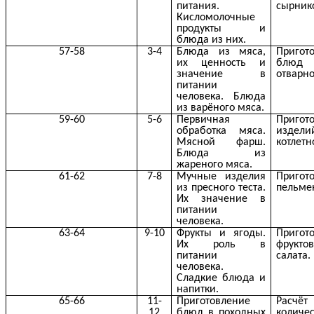
питания.
сырник
Кисломолочные
продукты и
блюда из них.
57-58
3-4
Блюда из мяса,
Пригот
их ценность и
бл
значение в
отварно
питании
человека. Блюда
из варёного мяса.
59-60
5-6
Первичная
Пригот
обработка мяса.
изде
Мясной фарш.
котлетн
Блюда из
жареного мяса.
61-62
7-8
Мучные изделия
Пригот
из пресного теста.
пельме
Их значение в
питании
человека.
63-64
9-10
Фрукты и ягоды.
Пригот
Их роль в
фруктов
питании
салата.
человека.
Сладкие блюда и
напитки.
65-66
11-
Приготовление
Расчёт
12
блюд в походных
колич