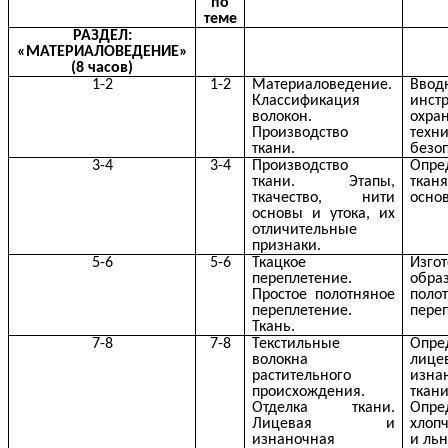
по
теме
РАЗДЕЛ:
«МАТЕРИАЛОВЕДЕНИЕ»
(8 часов)
1-2
1-2
Материаловедение.
Ввод
Классификация
инс
волокон.
охр
Производство
техн
ткани.
безоп
3-4
3-4
Производство
Опр
ткани. Этапы,
тка
ткачество, нити
основ
основы и утока, их
отличительные
признаки.
5-6
5-6
Ткацкое
Изго
переплетение.
обр
Простое полотняное
поло
переплетение.
пере
Ткань.
7-8
7-8
Текстильные
Опре
волокна
ли
растительного
изна
происхождения.
ткани
Отделка ткани.
Опре
Лицевая и
хлоп
изнаночная
и льн