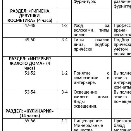
Фурнитура.
различн
фурниту
РАЗДЕЛ: «ГИГИЕНА
ДЕВУШКИ,
КОСМЕТИКА» (4 часа)
47-48
1-2
Уход за
Професс
волосами, типы
врача-
волос.
космето
49-50
3-4
Типы овалов
Подбор
лица, подбор
причё
причёски.
учётом
овала л
РАЗДЕЛ: «ИНТЕРЬЕР
ЖИЛОГО ДОМА» (4
часа)
51-52
1-2
Понятие о
Выполн
композиции в
эскиза
интерьере.
интерье
комнаты
53-54
3-4
Освещение
Выполн
жилого дома.
эскиза
Виды
помеще
освещения.
РАЗДЕЛ: «КУЛИНАРИЯ»
(14 часов)
55-56
1-2
Пищеварение.
Пригото
Минеральные
блю
вещества.
молочн