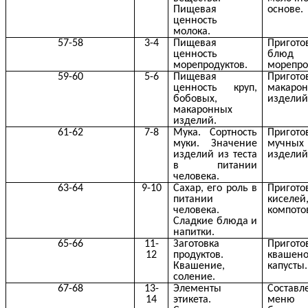
Пищевая
основе.
ценность
молока.
57-58
3-4
Пищевая
Пригото
ценность
блю
морепродуктов.
морепро
59-60
5-6
Пищевая
Пригото
ценность круп,
макаро
бобовых,
изделий
макаронных
изделий.
61-62
7-8
Мука. Сортность
Пригото
муки. Значение
мучных
изделий из теста
изделий
в питании
человека.
63-64
9-10
Сахар, его роль в
Пригото
питании
киселей
человека.
компото
Сладкие блюда и
напитки.
65-66
11-
Заготовка
Пригото
12
продуктов.
квашен
Квашение,
капусты.
соление.
67-68
13-
Элементы
Составл
14
этикета.
меню 