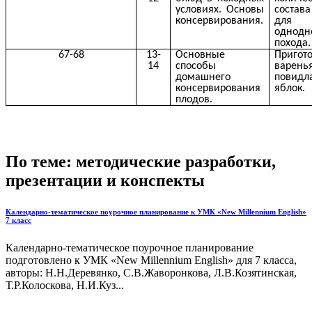
условиях. Основы
состава
консервирования.
для
однодн
похода.
67-68
13-
Основные
Пригот
14
способы
вар
домашнего
пови
консервирования
яблок.
плодов.
По теме: методические разработки,
презентации и конспекты
Календарно-тематическое поурочное планирование к УМК «New Millennium English»
7 класс
Календарно-тематическое поурочное планирование
подготовлено к УМК «New Millennium English» для 7 класса,
авторы: Н.Н.Деревянко, С.В.Жаворонкова, Л.В.Козятинская,
Т.Р.Колоскова, Н.И.Куз...