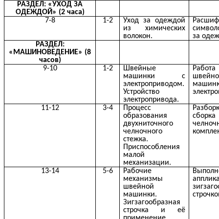
РАЗДЕЛ: «УХОД ЗА
ОДЕЖДОЙ» (2 часа)
7-8
1-2
Уход за одеждой
Расшиф
из химических
симво
волокон.
за оде
РАЗДЕЛ:
«МАШИНОВЕДЕНИЕ» (8
часов)
9-10
1-2
Швейные
Раб
машинки с
швейн
электроприводом.
маш
Устройство
электр
электропривода.
11-12
3-4
Процесс
Разб
образования
сборка
двухниточного
челноч
челночного
комплек
стежка.
Приспособления
малой
механизации.
13-14
5-6
Рабочие
Выполн
механизмы
апплик
швейной
зигзаг
машинки.
строчко
Зигзагообразная
строчка и её
применение.