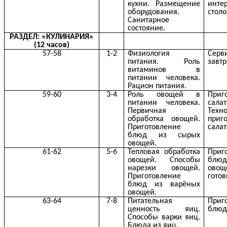
кухни. Размещение
инте
оборудования.
столо
Санитарное
состояние.
РАЗДЕЛ: «КУЛИНАРИЯ»
(12 часов)
57-58
1-2
Физиология
Серви
питания. Роль
завтр
витаминов в
питании человека.
Рацион питания.
59-60
3-4
Роль овощей в
Приг
питании человека.
салат
Первичная
Техн
обработка овощей.
приг
Приготовление
салат
блюд из сырых
овощей.
61-62
5-6
Тепловая обработка
Приг
овощей. Способы
блюд
нарезки овощей.
ово
Приготовление
гото
блюд из варёных
овощей.
63-64
7-8
Питательная
Приг
ценность яиц.
блюд
Способы варки яиц.
Блюда из яиц.