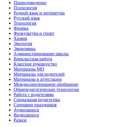
Природоведение
Психология
Родной язык и литература
Русский язык
Технология
Физика
Физкультура и спорт
Химия
Экология
Экономика
Администрирование школы
Внеклассная работа
Классное руководство
Материалы МО
Материалы для родителей
Материалы к аттестации
Междисциплинарное обобщение
Общепедагогические технологии
Работа с родителями
Социальная педагогика
Сценарии праздников
Аудиозаписи
Видеозаписи
Разное