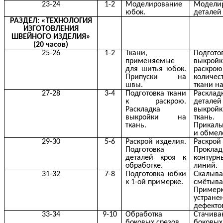
23-24
1-2
Моделирование
Модели
юбок.
деталей
РАЗДЕЛ: «ТЕХНОЛОГИЯ
ИЗГОТОВЛЕНИЯ
ШВЕЙНОГО ИЗДЕЛИЯ»
(20 часов)
25-26
1-2
Ткани,
Подгото
применяемые
выкро
для шитья юбок.
раскрою
Припуски на
количес
швы.
ткани н
27-28
3-4
Подготовка ткани
Расклад
к раскрою.
деталей
Раскладка
выкро
выкройки на
ткань.
ткань.
Прикал
и обмел
29-30
5-6
Раскрой изделия.
Раскро
Подготовка
Прокла
деталей кроя к
контурн
обработке.
линий.
31-32
7-8
Подготовка юбки
Скалыва
к 1-ой примерке.
смётыва
Примерк
устране
дефекто
33-34
9-10
Обработка
Стачива
боковых срезов.
боковых