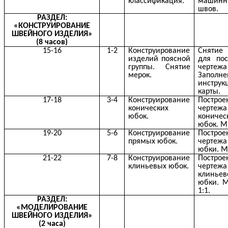
классификация.
машинн
швов.
РАЗДЕЛ:
«КОНСТРУИРОВАНИЕ
ШВЕЙНОГО ИЗДЕЛИЯ»
(8 часов)
15-16
1-2
Конструирование
Снятие
изделий поясной
для пос
группы. Снятие
чертеж
мерок.
Заполне
инструк
карты.
17-18
3-4
Конструирование
Построе
конических
чертежа
юбок.
коничес
юбок. М 
19-20
5-6
Конструирование
Построе
прямых юбок.
чертежа
юбки. М 
21-22
7-8
Конструирование
Построе
клиньевых юбок.
чертежа
клиньев
юбки. М
1:1.
РАЗДЕЛ:
«МОДЕЛИРОВАНИЕ
ШВЕЙНОГО ИЗДЕЛИЯ»
(2 часа)