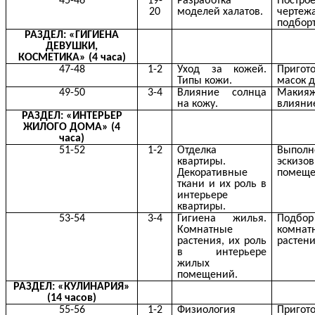
45-46
19-
Разработка
Постро
20
моделей халатов.
черте
подборт
РАЗДЕЛ: «ГИГИЕНА
ДЕВУШКИ,
КОСМЕТИКА» (4 часа)
47-48
1-2
Уход за кожей.
Пригот
Типы кожи.
масок д
49-50
3-4
Влияние солнца
Макия
на кожу.
влияние
РАЗДЕЛ: «ИНТЕРЬЕР
ЖИЛОГО ДОМА» (4
часа)
51-52
1-2
Отделка
Выполн
квартиры.
эскиз
Декоративные
помеще
ткани и их роль в
интерьере
квартиры.
53-54
3-4
Гигиена жилья.
Подбор
Комнатные
комнат
растения, их роль
растени
в интерьере
жилых
помещений.
РАЗДЕЛ: «КУЛИНАРИЯ»
(14 часов)
55-56
1-2
Физиология
Пригот