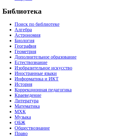
Библиотека
Поиск по библиотеке
Алгебра
Астрономия
Биология
География
Геометрия
Дополнительное образование
Естествознание
Изобразительное искусство
Иностранные языки
Информатика и ИКТ
История
Коррекционная педагогика
Краеведение
Литература
Математика
МХК
Музыка
ОБЖ
Обществознание
Право