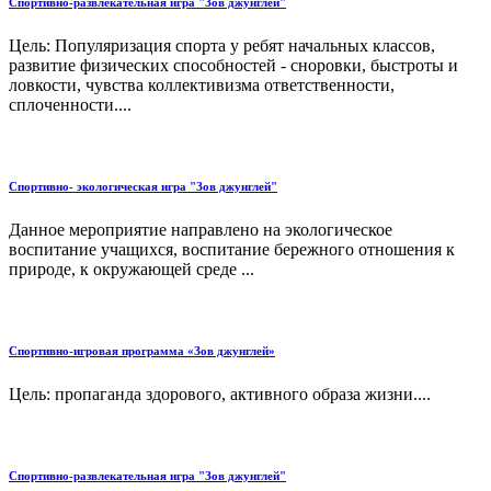
Спортивно-развлекательная игра "Зов джунглей"
Цель: Популяризация спорта у ребят начальных классов,
развитие физических способностей - сноровки, быстроты и
ловкости, чувства коллективизма ответственности,
сплоченности....
Спортивно- экологическая игра "Зов джунглей"
Данное мероприятие направлено на экологическое
воспитание учащихся, воспитание бережного отношения к
природе, к окружающей среде ...
Спортивно-игровая программа «Зов джунглей»
Цель: пропаганда здорового, активного образа жизни....
Спортивно-развлекательная игра "Зов джунглей"