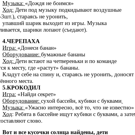
Музыка:
«Дождя не боимся»
Ход:
Дети под музыку подкидывают воздушные
3шт.), стараясь не уронить,
упавший шарик выходит из игры. Музыка
ливается, шарики лопают (съедают).
4.ЧЕРЕПАХА
Игра:
«Донеси банан»
Оборудование:
бумажные бананы
Ход:
Дети встают на четвереньки и по команде
ся к месту, где «растут» бананы.
Кладут себе на спину и, стараясь не уронить, доносят
ённого места.
5.КРОКОДИЛ
Игра:
«Найди секрет»
Оборудование:
сухой бассейн, кубики с буквами
Музыка:
«Ужасно интересно, всё то, что не известно»
Ход
: Ребята в бассейне ищут кубики с буквами, а зате
составляют слово.
Вот и все кусочки солнца найдены, дети