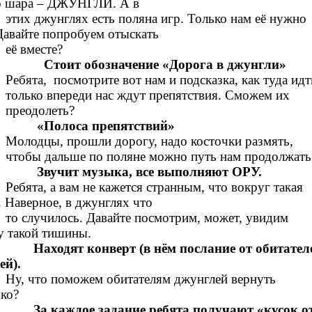
о шара – ДЖУНГЛИ. А в
этих джунглях есть поляна игр. Только нам её нужно
Давайте попробуем отыскать
её вместе?
Стоит обозначение «Дорога в джунгли»
Ребята, посмотрите вот нам и подсказка, как туда идт
только впереди нас ждут препятствия. Сможем их
преодолеть?
«Полоса препятствий»
Молодцы, прошли дорогу, надо косточки размять,
чтобы дальше по поляне можно путь нам продолжать
Звучит музыка, все выполняют ОРУ.
Ребята, а вам не кажется странным, что вокруг такая
 Наверное, в джунглях что
то случилось. Давайте посмотрим, может, увидим
у такой тишины.
Находят конверт (в нём послание от обитател
ей).
Ну, что поможем обитателям джунглей вернуть
ко?
За каждое задание ребята получают «кусок о