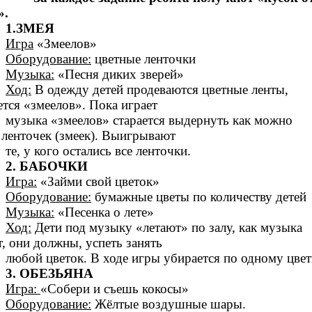
».
1.ЗМЕЯ
Игра
«Змеелов»
Оборудование:
цветные ленточки
Музыка:
«Песня диких зверей»
Ход:
В одежду детей продеваются цветные ленты,
тся «змеелов». Пока играет
музыка «змеелов» старается выдернуть как можно
ленточек (змеек). Выигрывают
те, у кого остались все ленточки.
2. БАБОЧКИ
Игра:
«Займи свой цветок»
Оборудование:
бумажные цветы по количеству детей
Музыка:
«Песенка о лете»
Ход:
Дети под музыку «летают» по залу, как музыка
т, они должны, успеть занять
любой цветок. В ходе игры убирается по одному цвет
3. ОБЕЗЬЯНА
Игра:
«Собери и съешь кокосы»
Оборудование:
Жёлтые воздушные шары.