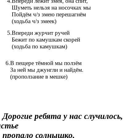
4.Впереди лежит змея, она спит,
Шуметь нельзя на носочках мы
Пойдём ч/з змею перешагнём
(ходьба ч/з змеек)
5.Впереди журчит ручей
Бежит по камушкам скорей
(ходьба по камушкам)
6.В пещере тёмной мы ползём
За ней мы джунгли и найдём.
(проползание в мешке)
Дорогие ребята у нас случилось,
астье
пропало солнышко,