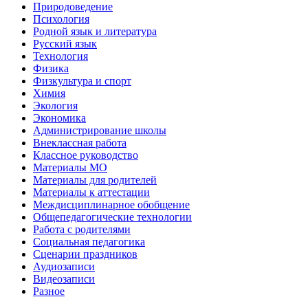
Природоведение
Психология
Родной язык и литература
Русский язык
Технология
Физика
Физкультура и спорт
Химия
Экология
Экономика
Администрирование школы
Внеклассная работа
Классное руководство
Материалы МО
Материалы для родителей
Материалы к аттестации
Междисциплинарное обобщение
Общепедагогические технологии
Работа с родителями
Социальная педагогика
Сценарии праздников
Аудиозаписи
Видеозаписи
Разное