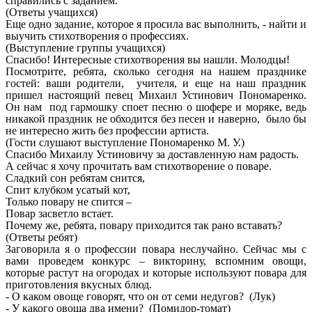
справились с заданием.
(Ответы учащихся)
Еще одно задание, которое я просила вас выполнить, - найти и
выучить стихотворения о профессиях.
(Выступление группы учащихся)
Спасибо! Интересные стихотворения вы нашли. Молодцы!
Посмотрите, ребята, сколько сегодня на нашем празднике
гостей: ваши родители, учителя, и еще на наш праздник
пришел настоящий певец Михаил Устинович Пономаренко.
Он нам под гармошку споет песню о шофере и моряке, ведь
никакой праздник не обходится без песен и наверно, было бы
не интересно жить без профессии артиста.
(Гости слушают выступление Пономаренко М. У.)
Спасибо Михаилу Устиновичу за доставленную нам радость.
А сейчас я хочу прочитать вам стихотворение о поваре.
Сладкий сон ребятам снится,
Спит клубком усатый кот,
Только повару не спится –
Повар засветло встает.
Почему же, ребята, повару приходится так рано вставать?
(Ответы ребят)
Заговорила я о профессии повара неслучайно. Сейчас мы с
вами проведем конкурс – викторину, вспомним овощи,
которые растут на огородах и которые используют повара для
приготовления вкусных блюд.
- О каком овоще говорят, что он от семи недугов? (Лук)
- У какого овоща два имени? (Помидор-томат)