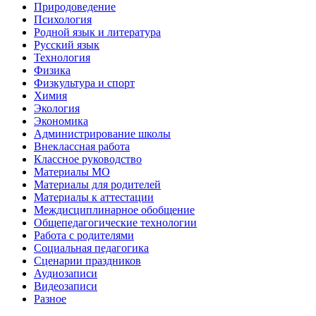
Природоведение
Психология
Родной язык и литература
Русский язык
Технология
Физика
Физкультура и спорт
Химия
Экология
Экономика
Администрирование школы
Внеклассная работа
Классное руководство
Материалы МО
Материалы для родителей
Материалы к аттестации
Междисциплинарное обобщение
Общепедагогические технологии
Работа с родителями
Социальная педагогика
Сценарии праздников
Аудиозаписи
Видеозаписи
Разное