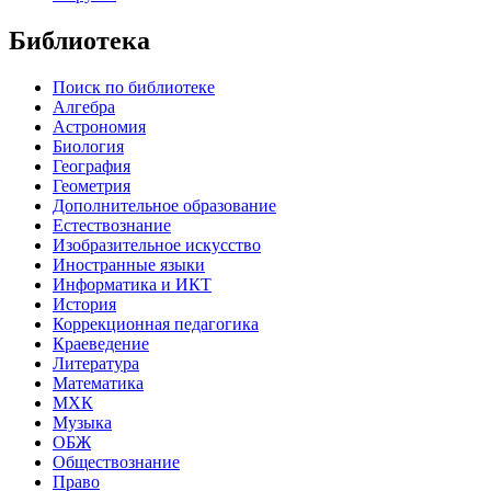
Библиотека
Поиск по библиотеке
Алгебра
Астрономия
Биология
География
Геометрия
Дополнительное образование
Естествознание
Изобразительное искусство
Иностранные языки
Информатика и ИКТ
История
Коррекционная педагогика
Краеведение
Литература
Математика
МХК
Музыка
ОБЖ
Обществознание
Право