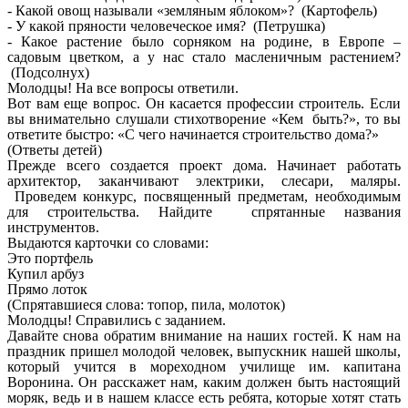
- Какой овощ называли «земляным яблоком»? (Картофель)
- У какой пряности человеческое имя? (Петрушка)
- Какое растение было сорняком на родине, в Европе –
садовым цветком, а у нас стало масленичным растением?
(Подсолнух)
Молодцы! На все вопросы ответили.
Вот вам еще вопрос. Он касается профессии строитель. Если
вы внимательно слушали стихотворение «Кем быть?», то вы
ответите быстро: «С чего начинается строительство дома?»
(Ответы детей)
Прежде всего создается проект дома. Начинает работать
архитектор, заканчивают электрики, слесари, маляры.
Проведем конкурс, посвященный предметам, необходимым
для строительства. Найдите спрятанные названия
инструментов.
Выдаются карточки со словами:
Это портфель
Купил арбуз
Прямо лоток
(Спрятавшиеся слова: топор, пила, молоток)
Молодцы! Справились с заданием.
Давайте снова обратим внимание на наших гостей. К нам на
праздник пришел молодой человек, выпускник нашей школы,
который учится в мореходном училище им. капитана
Воронина. Он расскажет нам, каким должен быть настоящий
моряк, ведь и в нашем классе есть ребята, которые хотят стать