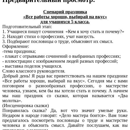
Сценарий праздника
«Все работы хороши, выбирай на вкус»
для учащихся 5 класса.
Подготовительный этап:
1. Учащиеся пишут сочинения «Кем я хочу стать и почему?»
2. Находят стихи о профессиях, учат наизусть.
3. Подбирают пословицы о труде, объясняют их смысл.
Оформление:
-тема праздника;
- плакат с отрывками сочинений о выбранных профессиях;
- иллюстрации с изображением людей разных профессий;
- выставка поделок учащихся.
Слово классного руководителя.
Добрый день! Я рада вас приветствовать на нашем празднике
«Все работы хороши, выбирай на вкус». Сегодня мы с вами
поговорим о разнообразных профессиях, о мастерстве
человека, узнаем, кем бы вы хотели стать и почему. А начнем
мы наш праздник со сказки, которая называется «Два
молотка».
(Инсценировка сказки)
Понравилась сказка? Да, вот что значит умелые руки.
Недаром в народе говорят: «Дело мастера боится». Вам тоже
предлагалось посмотреть пословицы о труде и мастерстве
человека и объяснить смысл. Давайте послушаем, как вы