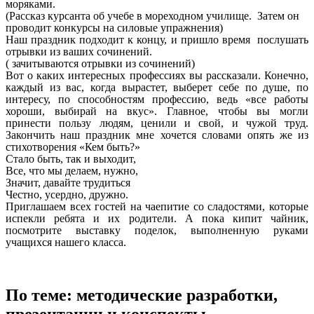
моряками.
(Рассказ курсанта об учебе в мореходном училище. Затем он
проводит конкурсы на силовые упражнения)
Наш праздник подходит к концу, и пришло время послушать
отрывки из ваших сочинений.
( зачитываются отрывки из сочинений)
Вот о каких интересных профессиях вы рассказали. Конечно,
каждый из вас, когда вырастет, выберет себе по душе, по
интересу, по способностям профессию, ведь «все работы
хороши, выбирай на вкус». Главное, чтобы вы могли
принести пользу людям, ценили и свой, и чужой труд.
Закончить наш праздник мне хочется словами опять же из
стихотворения «Кем быть?»
Стало быть, так и выходит,
Все, что мы делаем, нужно,
Значит, давайте трудиться
Честно, усердно, дружно.
Приглашаем всех гостей на чаепитие со сладостями, которые
испекли ребята и их родители. А пока кипит чайник,
посмотрите выставку поделок, выполненную руками
учащихся нашего класса.
По теме: методические разработки,
презентации и конспекты