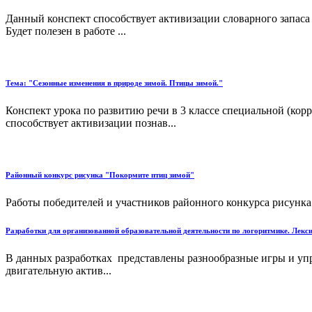
Данный конспект способствует активизации словарного запаса
Будет полезен в работе ...
Тема: "Сезонные изменения в природе зимой. Птицы зимой."
Конспект урока по развитию речи в 3 классе специальной (кор
способствует активизации познав...
Районный конкурс рисунка "Покормите птиц зимой"
Работы победителей и участников районного конкурса рисунка
Разработки для организованной образовательной деятельности по логоритмике. Лек
В данных разработках представлены разнообразные игры и уп
двигательную актив...