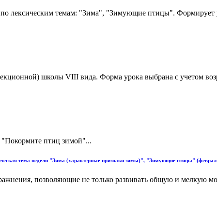
 по лексическим темам: "Зима", "Зимующие птицы". Формирует у
рекционной) школы VIII вида. Форма урока выбрана с учетом во
 "Покормите птиц зимой"...
сическая тема недели "Зима (характерные признаки зимы)", "Зимующие птицы" (феврал
ражнения, позволяющие не только развивать общую и мелкую м