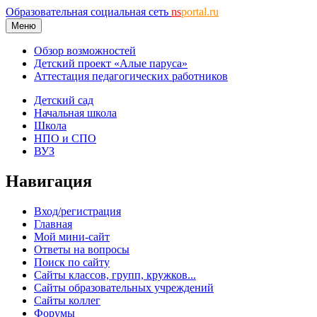
Образовательная социальная сеть
ns
portal.ru
Меню
Обзор возможностей
Детский проект «Алые паруса»
Аттестация педагогических работников
Детский сад
Начальная школа
Школа
НПО и СПО
ВУЗ
Навигация
Вход/регистрация
Главная
Мой мини-сайт
Ответы на вопросы
Поиск по сайту
Сайты классов, групп, кружков...
Сайты образовательных учреждений
Сайты коллег
Форумы