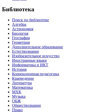
Библиотека
Поиск по библиотеке
Алгебра
Астрономия
Биология
География
Геометрия
Дополнительное образование
Естествознание
Изобразительное искусство
Иностранные языки
Информатика и ИКТ
История
Коррекционная педагогика
Краеведение
Литература
Математика
МХК
Музыка
ОБЖ
Обществознание
Право