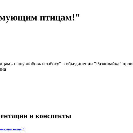
зимующим птицам!"
ицам - нашу любовь и заботу" в объединении "Развивайка" про
вна
езентации и конспекты
Зимующие птицы".