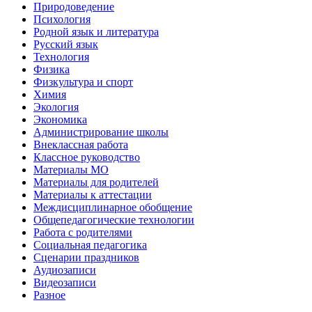
Природоведение
Психология
Родной язык и литература
Русский язык
Технология
Физика
Физкультура и спорт
Химия
Экология
Экономика
Администрирование школы
Внеклассная работа
Классное руководство
Материалы МО
Материалы для родителей
Материалы к аттестации
Междисциплинарное обобщение
Общепедагогические технологии
Работа с родителями
Социальная педагогика
Сценарии праздников
Аудиозаписи
Видеозаписи
Разное