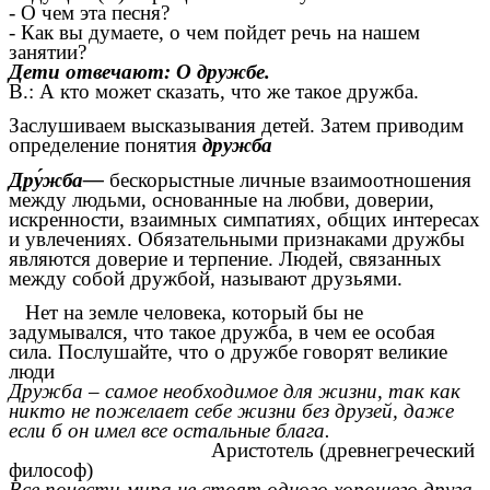
- О чем эта песня?
- Как вы думаете, о чем пойдет речь на нашем
занятии?
Дети отвечают: О дружбе.
В.: А кто может сказать, что же такое дружба.
Заслушиваем высказывания детей. Затем приводим
определение понятия
дружба
Дру́жба—
бескорыстные личные взаимоотношения
между людьми, основанные на любви, доверии,
искренности, взаимных симпатиях, общих интересах
и увлечениях. Обязательными признаками дружбы
являются доверие и терпение. Людей, связанных
между собой дружбой, называют друзьями.
Нет на земле человека, который бы не
задумывался, что такое дружба, в чем ее особая
сила. Послушайте, что о дружбе говорят великие
люди
Дружба – самое необходимое для жизни, так как
никто не пожелает себе жизни без друзей, даже
если б он имел все остальные блага.
Аристотель (древнегреческий
философ)
Все почести мира не стоят одного хорошего друга.