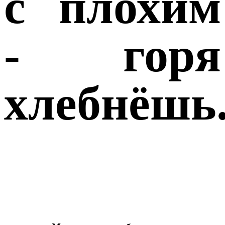
с плохим
- горя
хлебнёшь