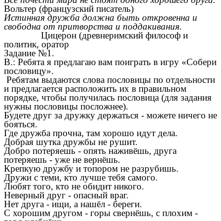
Вольтер (французский писатель)
Истинная дружба должна быть откровенна и
свободна от притворства и поддакивания.
Цицерон (древнеримский философ и
политик, оратор
Задание №1.
В.: Ребята я предлагаю вам поиграть в игру «Собери
пословицу».
Ребятам выдаются слова пословицы по отдельности
и предлагается расположить их в правильном
порядке, чтобы получилась пословица (для задания
нужны пословицы посложнее).
Будете друг за дружку держаться - можете ничего не
бояться.
Где дружба прочна, там хорошо идут дела.
Добрая шутка дружбы не рушит.
Добро потеряешь - опять наживёшь, друга
потеряешь - уже не вернёшь.
Крепкую дружбу и топором не разрубишь.
Дружи с теми, кто лучше тебя самого.
Любят того, кто не обидит никого.
Неверный друг - опасный враг.
Нет друга - ищи, а нашёл - береги.
С хорошим другом - горы свернёшь, с плохим -