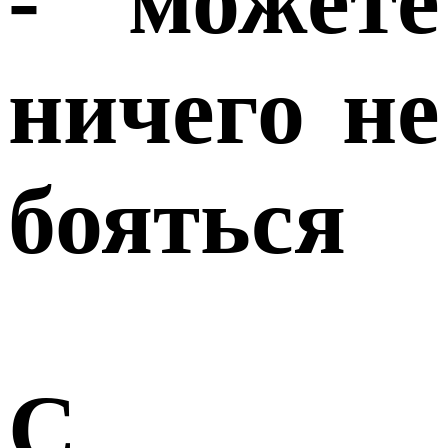
- можете
ничего не
бояться
С