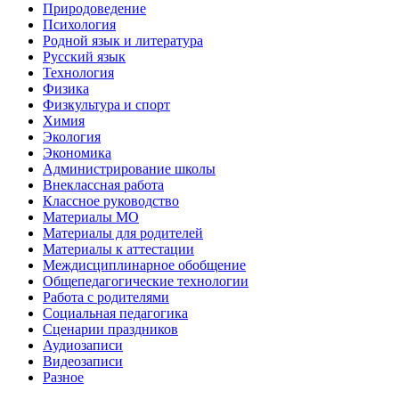
Природоведение
Психология
Родной язык и литература
Русский язык
Технология
Физика
Физкультура и спорт
Химия
Экология
Экономика
Администрирование школы
Внеклассная работа
Классное руководство
Материалы МО
Материалы для родителей
Материалы к аттестации
Междисциплинарное обобщение
Общепедагогические технологии
Работа с родителями
Социальная педагогика
Сценарии праздников
Аудиозаписи
Видеозаписи
Разное