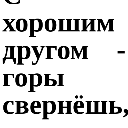
хорошим
другом -
горы
свернёшь