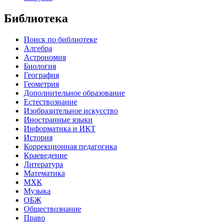
Библиотека
Поиск по библиотеке
Алгебра
Астрономия
Биология
География
Геометрия
Дополнительное образование
Естествознание
Изобразительное искусство
Иностранные языки
Информатика и ИКТ
История
Коррекционная педагогика
Краеведение
Литература
Математика
МХК
Музыка
ОБЖ
Обществознание
Право