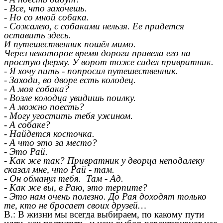
- Все, что захочешь.
- Но со мной собака.
- Сожалею, с собаками нельзя. Ее придется
оставить здесь.
И путешественник пошёл мимо.
Через некоторое время дорога привела его на
простую ферму. У ворот тоже сидел привратник.
- Я хочу пить - попросил путешественник.
- Заходи, во дворе есть колодец.
- А моя собака?
- Возле колодца увидишь поилку.
- А можно поесть?
- Могу угостить тебя ужином.
- А собаке?
- Найдется косточка.
- А что это за место?
- Это Рай.
- Как же так? Привратник у дворца неподалеку
сказал мне, что Рай - там.
- Он обманул тебя. Там - Ад.
- Как же вы, в Раю, это терпите?
- Это нам очень полезно. До Рая доходят только
те, кто не бросает своих друзей…
В.: В жизни мы всегда выбираем, по какому пути