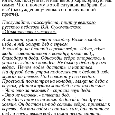
идти, как поступить, и наш выбор характеризует нас
самих. Что и почему в этой ситуации выбрали бы
вы? (рассуждения учеников о прослушанной
притче).
Послушайте, пожалуйста,
притчу великого
русского педагога В.А. Сухомлинского
«Обыкновенный человек».
В жаркой, сухой степи колодец. Возле колодца
изба, в ней живут дед с внуком.
У колодца на длинной веревке ведро. Идут, едут
люди - заворачивают к колодцу, пьют воду,
благодарят деда. Однажды ведро оторвалось и
упало в глубокий колодец. Не было у деда другого
ведра. Нечем воды достать и напиться.
На другой день утром подъезжает к дедовой избе
мужик на телеге. Под соломой у него ведро.
Проезжий посмотрел на колодец, глянул на деда с
внуком, ударил кнутом лошадей и поехал дальше.
- Что это за человек? - спросил внук деда.
- Это не человек, - ответил дед.
В полдень проезжал мимо дедовой избы другой
хозяин. Он достал из-под соломы ведро, привязал к
веревке, достал воды и напился сам, дал напиться
деду и внуку; вылил воду в сухой песок, спрятал