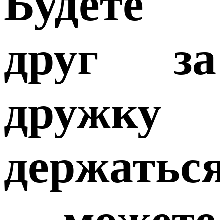
Будете
друг за
дружку
держатьс