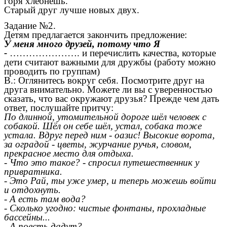
горя хлебнёшь.
Старый друг лучше новых двух.
Задание №2.
Детям предлагается закончить предложение:
У меня много друзей, потому что Я
-
…………………. и перечислить качества, которые
дети считают важными для дружбы (работу можно
проводить по группам)
В.: Оглянитесь вокруг себя. Посмотрите друг на
друга внимательно. Можете ли вы с уверенностью
сказать, что вас окружают друзья? Прежде чем дать
ответ, послушайте притчу:
По длинной, утомительной дороге шёл человек с
собакой. Шёл он себе шёл, устал, собака тоже
устала. Вдруг перед ним - оазис! Высокие ворота,
за оградой - цветы, журчание ручья, словом,
прекрасное место для отдыха.
- Что это такое? - спросил путешественник у
привратника.
- Это Рай, ты уже умер, и теперь можешь войти
и отдохнуть.
- А есть там вода?
- Сколько угодно: чистые фонтаны, прохладные
бассейны...
- А поесть дадут?