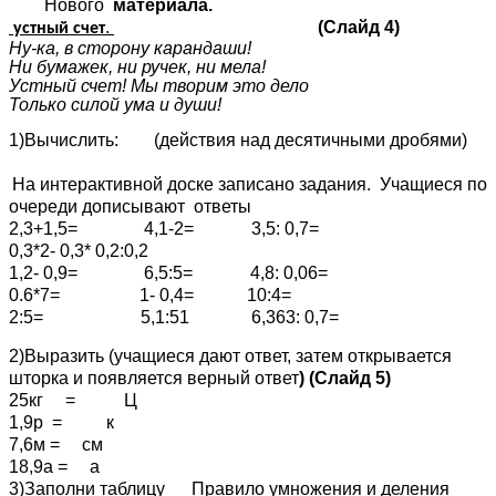
Нового
материала.
.
(Слайд 4)
устный счет
Ну-ка, в сторону карандаши!
Ни бумажек, ни ручек, ни мела!
Устный счет! Мы творим это дело
Только силой ума и души!
1)Вычислить: (действия над десятичными дробями)
На интерактивной доске записано задания. Учащиеся по
очереди дописывают ответы
2,3+1,5= 4,1-2= 3,5: 0,7=
0,3*2- 0,3* 0,2:0,2
1,2- 0,9= 6,5:5= 4,8: 0,06=
0.6*7= 1- 0,4= 10:4=
2:5= 5,1:51 6,363: 0,7=
2)Выразить (учащиеся дают ответ, затем открывается
шторка и появляется верный ответ
) (Слайд 5)
25кг = Ц
1,9р = к
7,6м = см
18,9а = а
3)Заполни таблицу Правило умножения и деления