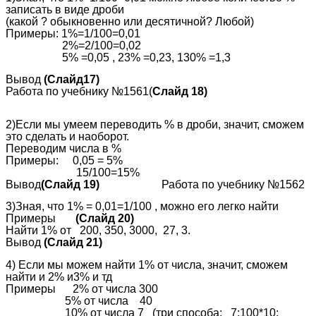
записать в виде дроби
(какой ? обыкновенно или десятичной? Любой)
Примеры: 1%=1/100=0,01
2%=2/100=0,02
5% =0,05 , 23% =0,23, 130% =1,3
Вывод
(Слайд17)
Работа по учебнику №1561(
Слайд 18)
2)Если мы умеем переводить % в дроби, значит, сможем
это сделать и наоборот.
Переводим числа в %
Примеры: 0,05 = 5%
15/100=15%
Вывод
(Слайд 19)
Работа по учебнику №1562
3)Зная, что 1% = 0,01=1/100 , можно его легко найти
Примеры
(Слайд 20)
Найти 1% от 200, 350, 3000, 27, 3.
Вывод
(Слайд 21)
4) Если мы можем найти 1% от числа, значит, сможем
найти и 2% и3% и тд
Примеры 2% от числа 300
5% от числа 40
10% от числа 7 (три способа: 7:100*10;