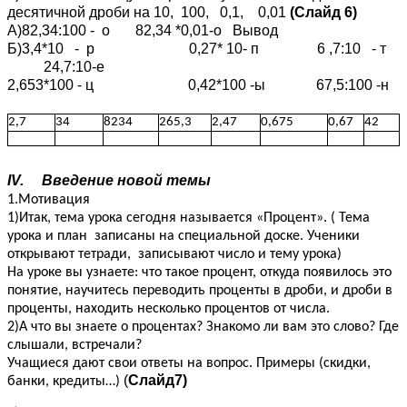
десятичной дроби на 10, 100, 0,1, 0,01
(Слайд 6)
А)82,34:100 - о 82,34 *0,01-о Вывод
Б)3,4*10 - р 0,27* 10- п 6 ,7:10 - т
24,7:10-е
2,653*100 - ц 0,42*100 -ы 67,5:100 -н
2,7
34
8234
265,3
2,47
0,675
0,67
42
IV. Введение новой темы
1.Мотивация
1)Итак, тема урока сегодня называется «Процент». ( Тема
урока и план записаны на специальной доске. Ученики
открывают тетради, записывают число и тему урока)
На уроке вы узнаете: что такое процент, откуда появилось это
понятие, научитесь переводить проценты в дроби, и дроби в
проценты, находить несколько процентов от числа.
2)А что вы знаете о процентах? Знакомо ли вам это слово? Где
слышали, встречали?
Учащиеся дают свои ответы на вопрос. Примеры (скидки,
(
Слайд7)
банки, кредиты…)