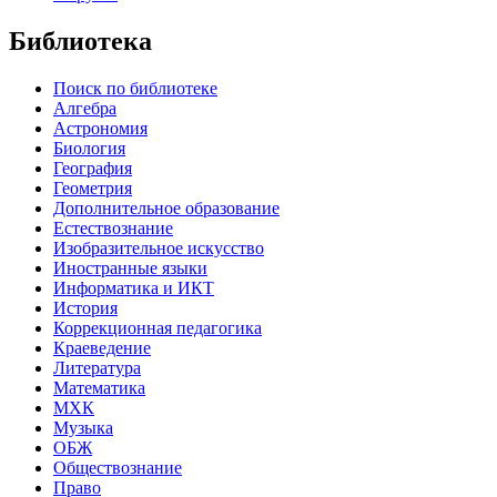
Библиотека
Поиск по библиотеке
Алгебра
Астрономия
Биология
География
Геометрия
Дополнительное образование
Естествознание
Изобразительное искусство
Иностранные языки
Информатика и ИКТ
История
Коррекционная педагогика
Краеведение
Литература
Математика
МХК
Музыка
ОБЖ
Обществознание
Право