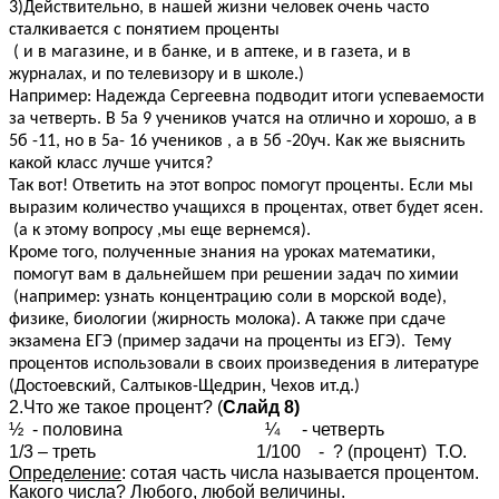
3)Действительно, в нашей жизни человек очень часто
сталкивается с понятием проценты
( и в магазине, и в банке, и в аптеке, и в газета, и в
журналах, и по телевизору и в школе.)
Например: Надежда Сергеевна подводит итоги успеваемости
за четверть. В 5а 9 учеников учатся на отлично и хорошо, а в
5б -11, но в 5а- 16 учеников , а в 5б -20уч. Как же выяснить
какой класс лучше учится?
Так вот! Ответить на этот вопрос помогут проценты. Если мы
выразим количество учащихся в процентах, ответ будет ясен.
(а к этому вопросу ,мы еще вернемся).
Кроме того, полученные знания на уроках математики,
помогут вам в дальнейшем при решении задач по химии
(например: узнать концентрацию соли в морской воде),
физике, биологии (жирность молока). А также при сдаче
экзамена ЕГЭ (пример задачи на проценты из ЕГЭ). Тему
процентов использовали в своих произведения в литературе
(Достоевский, Салтыков-Щедрин, Чехов ит.д.)
2.Что же такое процент? (
Слайд 8)
½ - половина ¼ - четверть
1/3 – треть 1/100 - ? (процент) Т.О.
Определение
: сотая часть числа называется процентом.
Какого числа? Любого, любой величины.