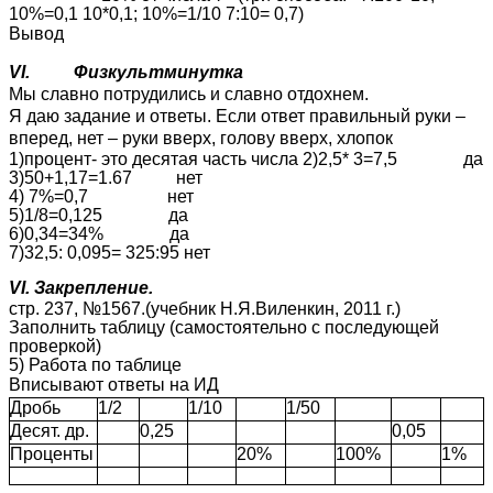
10%=0,1 10*0,1; 10%=1/10 7:10= 0,7)
Вывод
VI. Физкультминутка
Мы славно потрудились и славно отдохнем.
Я даю задание и ответы. Если ответ правильный руки –
вперед, нет – руки вверх, голову вверх, хлопок
1)процент- это десятая часть числа 2)2,5* 3=7,5 да
3)50+1,17=1.67 нет
4) 7%=0,7 нет
5)1/8=0,125 да
6)0,34=34% да
7)32,5: 0,095= 325:95 нет
VI. Закрепление.
стр. 237, №1567.(учебник Н.Я.Виленкин, 2011 г.)
Заполнить таблицу (самостоятельно с последующей
проверкой)
5) Работа по таблице
Вписывают ответы на ИД
Дробь
1/2
1/10
1/50
Десят. др.
0,25
0,05
Проценты
20%
100%
1%