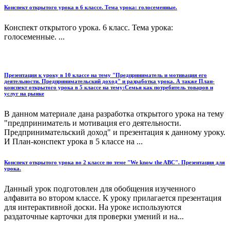
Конспект открытого урока в 6 классе. Тема урока: голосеменные.
Конспект открытого урока. 6 класс. Тема урока:
голосеменные. ...
Презентация к уроку в 10 классе на тему "Предприниматель и мотивация его
деятельности. Предпринимательский доход" и разработка урока. А также План-
конспект открытого урока в 5 классе на тему:Семья как потребитель товаров и
услуг на рынке
В данном материале дана разработка открытого урока на тему
"предприниматель и мотивация его деятельности.
Предпринимательский доход" и презентация к данному уроку.
И План-конспект урока в 5 классе на ...
Конспект открытого урока во 2 классе по теме "We know the ABC". Презентация для
урока.
Данный урок подготовлен для обобщения изученного
алфавита во втором классе. К уроку прилагается презентация
для интерактивной доски. На уроке используются
раздаточные карточки для проверки умений и на...