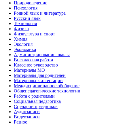
Природоведение
Психология
Родной язык и литература
Русский язык
Технология
Физика
Физкультура и спорт
Химия
Экология
Экономика
Администрирование школы
Внеклассная работа
Классное руководство
Материалы МО
Материалы для родителей
Материалы к аттестации
Междисциплинарное обобщение
Общепедагогические технологии
Работа с родителями
Социальная педагогика
Сценарии праздников
Аудиозаписи
Видеозаписи
Разное