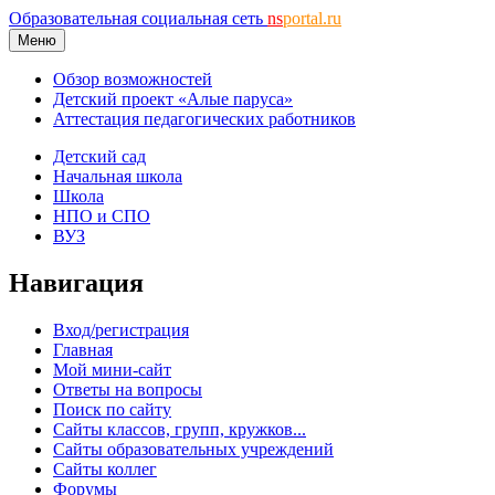
Образовательная социальная сеть
ns
portal.ru
Меню
Обзор возможностей
Детский проект «Алые паруса»
Аттестация педагогических работников
Детский сад
Начальная школа
Школа
НПО и СПО
ВУЗ
Навигация
Вход/регистрация
Главная
Мой мини-сайт
Ответы на вопросы
Поиск по сайту
Сайты классов, групп, кружков...
Сайты образовательных учреждений
Сайты коллег
Форумы