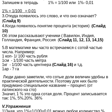
Запишем в тетрадь 1% = 1/100 или 1%- 0,01
1% = 1/100 = 0,01
3.Откуда появилось это слово, и что оно означает?
(
Слайд 9)
4.Когда появилось понятие процента (история)
(Слайд
10)
Об этом рассказывают ученики ( Вавилон, Индия,
Голландия, Франция, Россия (
Слайд 11, 12, 13, 14,15)
5.В математике мы часто встречаемся с сотой частью
числа. Например:
1 коп- 1/ 100 часть рубля
1см - 1/100 часть метра
1кг - 1/100 часть центнера
(Слайд 16)
и т.д.
1ар - ? га
Люди давно заметили, что сотые доли величин удобны в
практической деятельности. Поэтому для них было
придумано специальное название – процент. (от
латинского на сто)
Значит, 1 % это одна сотая доля. Процент записывается
так: 1%, 5%.20%. 36%
V.Упражнения
1)Зная, что 1%=1/100=0,01 можно любое количество %