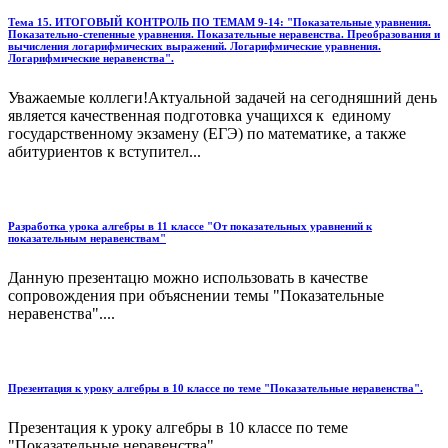
Тема 15. ИТОГОВЫЙ КОНТРОЛЬ ПО ТЕМАМ 9-14: "Показательные уравнения.
Показательно-степенные уравнения. Показательные неравенства. Преобразования и
вычисления логарифмических выражений. Логарифмические уравнения.
Логарифмические неравенства".
Уважаемые коллеги!Актуальной задачей на сегодняшний день
является качественная подготовка учащихся к единому
государственному экзамену (ЕГЭ) по математике, а также
абитуриентов к вступител...
Разработка урока алгебры в 11 классе "От показательных уравнений к
показательным неравенствам"
Данную презентацю можно использовать в качестве
сопровождения при объяснении темы "Показательные
неравенства"....
Презентация к уроку алгебры в 10 классе по теме "Показательные неравенства".
Презентация к уроку алгебры в 10 классе по теме
"Показательные неравенства"....