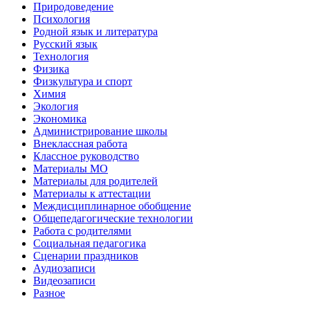
Природоведение
Психология
Родной язык и литература
Русский язык
Технология
Физика
Физкультура и спорт
Химия
Экология
Экономика
Администрирование школы
Внеклассная работа
Классное руководство
Материалы МО
Материалы для родителей
Материалы к аттестации
Междисциплинарное обобщение
Общепедагогические технологии
Работа с родителями
Социальная педагогика
Сценарии праздников
Аудиозаписи
Видеозаписи
Разное