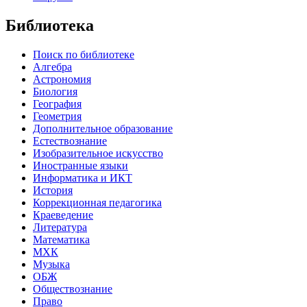
Библиотека
Поиск по библиотеке
Алгебра
Астрономия
Биология
География
Геометрия
Дополнительное образование
Естествознание
Изобразительное искусство
Иностранные языки
Информатика и ИКТ
История
Коррекционная педагогика
Краеведение
Литература
Математика
МХК
Музыка
ОБЖ
Обществознание
Право