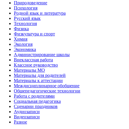
Природоведение
Психология
Родной язык и литература
Русский язык
Технология
Физика
Физкультура и спорт
Химия
Экология
Экономика
Администрирование школы
Внеклассная работа
Классное руководство
Материалы МО
Материалы для родителей
Материалы к аттестации
Междисциплинарное обобщение
Общепедагогические технологии
Работа с родителями
Социальная педагогика
Сценарии праздников
Аудиозаписи
Видеозаписи
Разное