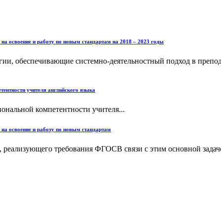
а освоение и работу по новым стандартам на 2018 – 2023 годы
гии, обеспечивающие системно-деятельностный подход в препо
ентности учителя английского языка
нальной компетентности учителя...
на освоение и работу по новым стандартам
а, реализующего требования ФГОСВ связи с этим основной зада