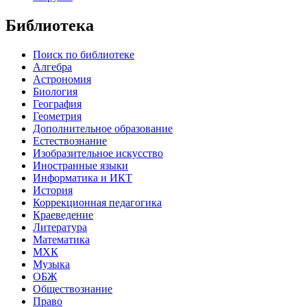
Библиотека
Поиск по библиотеке
Алгебра
Астрономия
Биология
География
Геометрия
Дополнительное образование
Естествознание
Изобразительное искусство
Иностранные языки
Информатика и ИКТ
История
Коррекционная педагогика
Краеведение
Литература
Математика
МХК
Музыка
ОБЖ
Обществознание
Право