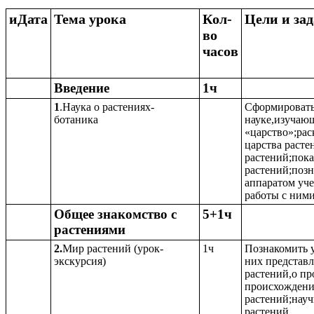
иДата
Тема урока
Кол-
Цели и за
во
часов
Введение
1ч
1
.Наука о растениях-
Сформировать 
ботаника
науке,изучаю
«царство»;рас
царства расте
растений;пока
растений;позн
аппаратом уч
работы с ними
Общее знакомство с
5+1ч
растениями
2.
Мир растений (урок-
1ч
Познакомить у
экскурсия)
них представ
растений,о п
происхождени
растений;нау
растений.