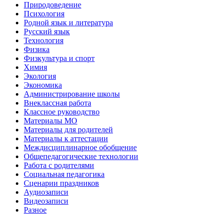
Природоведение
Психология
Родной язык и литература
Русский язык
Технология
Физика
Физкультура и спорт
Химия
Экология
Экономика
Администрирование школы
Внеклассная работа
Классное руководство
Материалы МО
Материалы для родителей
Материалы к аттестации
Междисциплинарное обобщение
Общепедагогические технологии
Работа с родителями
Социальная педагогика
Сценарии праздников
Аудиозаписи
Видеозаписи
Разное