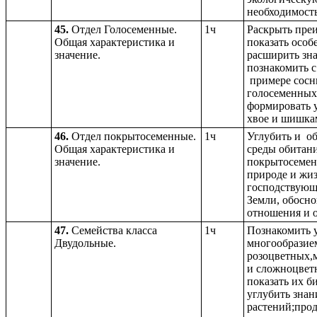
необходимост
45.
Отдел Голосеменные.
1ч
Раскрыть пре
Общая характеристика и
показать особ
значение.
расширить зн
познакомить 
примере сосны
голосеменных 
формировать 
хвое и шишка
46.
Отдел покрытосеменные.
1ч
Углубить и об
Общая характеристика и
среды обитани
значение.
покрытосеменн
природе и жиз
господствующ
Земли, обосно
отношения и 
47.
Семейства класса
1ч
Познакомить 
Двудольные.
многообразие
розоцветных,
и сложноцветн
показать их б
углубить знан
растений;про