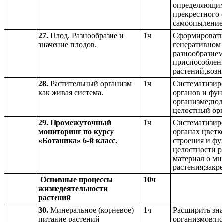
определяющим
прекрестного
самоопыление
27.
Плод. Разнообразие и
1ч
Сформировать
значение плодов.
генеративном 
разнообразием
приспособлен
растений,воз
28.
Растительный организм
1ч
Систематизиро
как живая система.
органов и фун
организме;под
целостный ор
29. Промежуточный
1ч
Систематизиро
мониторинг по курсу
органах цветк
«Ботаника» 6-й класс.
строения и фу
целостности р
материал о мн
растения;закр
Основные процессы
10ч
жизнедеятельности
растений
30.
Минеральное (корневое)
1ч
Расширить зн
питание растений
организмов;по