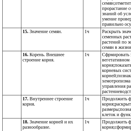
семян;отметит
прорастание с
знаний об усл
умение провер
правильно осу
15.
Значение семян.
1ч
Раскрыть знач
семенных рас
растений по з
семян в жизни
16.
Корень. Внешнее
1ч
Сфрмировать з
строение корня.
вегетативном 
корня;показат
корневых сист
корней;познак
хемотропизма
управления ра
растениеводст
17.
Внутреннее строение
1ч
Продолжить ф
корня.
корня;раскрыт
размеры;позна
клеток и функ
18.
Значение корней и их
1ч
Продолжить ф
разнообразие.
корня;сформир