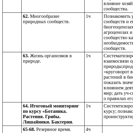
влияние хозяй
сообщества.
62.
Многообразие
1ч
Познакомить 
природных сообществ.
сообществ и е
биогеоценозах
агроценозах и
сообщество ка
необходимост
сообществ.
63.
Жизнь организмов в
1ч
Систематизиро
природе.
взаимосвязи 
природы;прод
«круговорот в
растений в би
показать знач
влиянием деят
мир; дать уч-
о правилах ег
64. Итоговый мониторинг
1ч
Системтизиров
по курсу «Ботаника.
курсу; познак
Растения. Грибы.
проинструктир
Лишайники. Бактерии
.
65-68.
Резервное время.
4ч