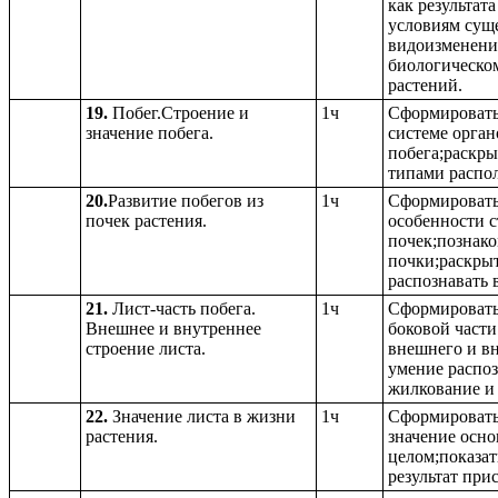
как результат
условиям сущ
видоизменени
биологическом
растений.
19.
Побег.Строение и
1ч
Сформировать 
значение побега.
системе орган
побега;раскры
типами распол
20.
Развитие побегов из
1ч
Сформировать 
почек растения.
особенности с
почек;познако
почки;раскрыт
распознавать 
21.
Лист-часть побега.
1ч
Сформировать 
Внешнее и внутреннее
боковой части
строение листа.
внешнего и вн
умение распоз
жилкование и 
22.
Значение листа в жизни
1ч
Сформировать
растения.
значение осно
целом;показат
результат при