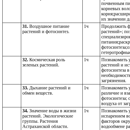
почвенным пи
корневых воло
корня;расшири
их значении д
31.
Воздушное питание
1ч
Продолжить ф
растений и фотосинтез.
растений»; по
специализиро
питания;раскр
фотосинтеза;о
гетеротрофны
32.
Космическая роль
1ч
Познакомить у
зеленых растений.
растений и ис
фотосинтеза в
необходимост
загрязнения.
33.
Дыхание растений и
1ч
Познакомить у
обмен веществ.
различие и вз
фотосинтеза; 
воздуха от заг
34.
Значение воды в жизни
1ч
Познакомить 
растений. Экологические
испарением во
группы. Растения
факторов окр
Астраханской области.
водообмене р