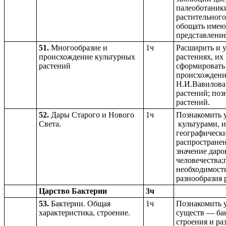
палеоботаник
растительного
обощать имеющ
представление
51.
Многообразие и
1ч
Расширить и у
происхождение культурных
растениях, их
растений
сформировать 
происхождения
Н.И.Вавилова
растений; поз
растений.
52.
Дары Старого и Нового
1ч
Познакомить 
Света.
культурами, и
географическ
распространен
значение даро
человечества;
необходимост
разнообразия 
Царство Бактерии
3ч
53.
Бактерии. Общая
1ч
Познакомить у
характеристика, строение.
существ — бак
строения и ра