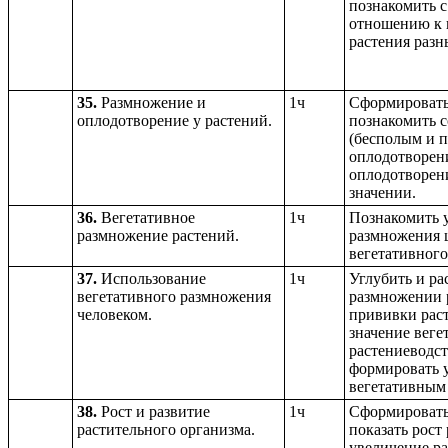
познакомить с
отношению к в
растения разн
35.
Размножение и
1ч
Сформировать
оплодотворение у растений.
познакомить 
(бесполым и п
оплодотворени
оплодотворен
значении.
36.
Вегетативное
1ч
Познакомить у
размножение растений.
размножения ц
вегетативного
37.
Использование
1ч
Углубить и ра
вегетативного размножения
размножении р
человеком.
прививки рас
значение веге
растениеводст
формировать 
вегетативным
38.
Рост и развитие
1ч
Сформировать 
растительного организма.
показать рост
увеличение ра