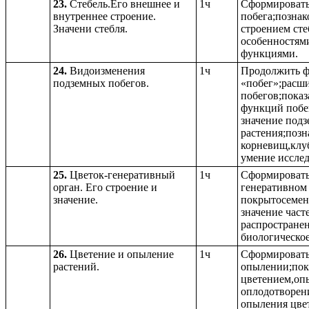
23.
Стебель.Его внешнее и
1ч
Сформировать 
внутреннее строение.
побега;познак
Значени стебля.
строением сте
особенностям
функциями.
24.
Видоизменения
1ч
Продолжить ф
подземных побегов.
«побег»;расши
побегов;показ
функций побег
значение под
растения;позн
корневищ,клу
умение исслед
25.
Цветок-генеративный
1ч
Сформировать 
орган. Его строение и
генеративном 
значение.
покрытосемен
значение част
распростране
биологическое
26.
Цветение и опыление
1ч
Сформировать
растений.
опылении;пок
цветением,оп
оплодотворен
опыления цве