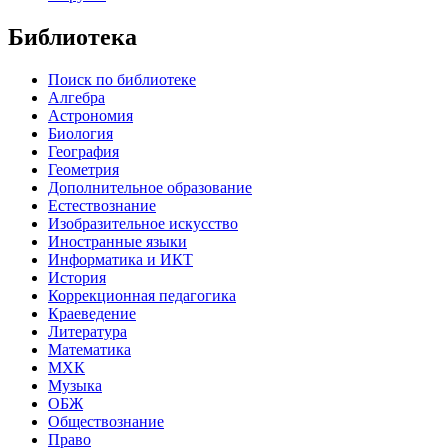
Библиотека
Поиск по библиотеке
Алгебра
Астрономия
Биология
География
Геометрия
Дополнительное образование
Естествознание
Изобразительное искусство
Иностранные языки
Информатика и ИКТ
История
Коррекционная педагогика
Краеведение
Литература
Математика
МХК
Музыка
ОБЖ
Обществознание
Право