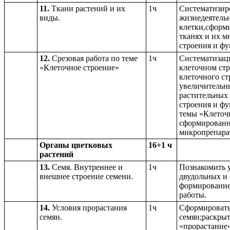
11.
Ткани растений и их
1ч
Систематизиро
виды.
жизнедеятель
клетки,сформи
тканях и их м
строения и фу
12.
Срезовая работа по теме
1ч
Систематизаци
«Клеточное строение»
клеточном стр
клеточного с
увеличительны
растительных 
строения и фу
темы «Клеточн
сформированн
микропрепарат
Органы цветковых
16+1 ч
растений
13.
Семя. Внутреннее и
1ч
Познакомить у
внешнее строение семени.
двудольных и
формирование
работы.
14.
Условия прорастания
1ч
Сформировать 
семян.
семян;раскрыт
«прорастание»