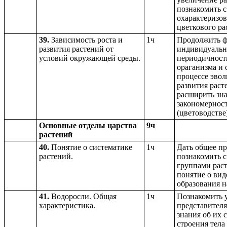
познакомить с
охарактеризов
цветкового ра
39.
Зависимость роста и
1ч
Продолжить ф
развития растений от
индивидуально
условий окружающей среды.
периодичност
ораганизма и 
процессе эвол
развития раст
расширить зна
закономерност
(цветоводстве
Основные отделы царства
9ч
растений
40.
Понятие о систематике
1ч
Дать общее пр
растений.
познакомить 
группами рас
понятие о вид
образования н
41.
Водоросли. Общая
1ч
Познакомить у
характеристика.
представителя
знания об их 
строения тела