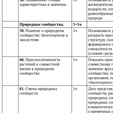
характеристика и значение.
жизнедеятельн
водоросли; по
разнообразным
природе.
Природные сообщества.
5+1ч
59.
Понятие о природном
1ч
Познакомить 
сообществе, биогеоценозе и
раскрыть прич
экосистеме.
структуру соо
формировать п
совокупности
условий среды
60.
Приспособленность
1ч
Показать прис
растений к совместной
совместному 
жизни в природном
значение ярус
сообществе.
сообществе; 
организмов; 
«биогеоценоз»
61.
Смена природных
1ч
Дать представ
сообществ.
сообществ; р
природных соо
природных со
климатически
о временных и