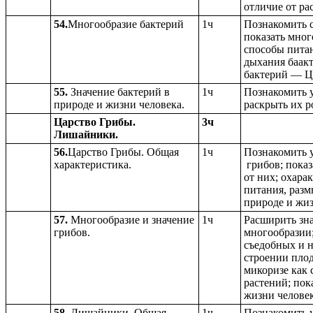
отличие от ра
54.
Многообразие бактерий
1ч
Познакомить 
показать мног
способы питан
дыхания баакт
бактерий — Ц
55.
Значение бактерий в
1ч
Познакомить у
природе и жизни человека.
раскрыть их р
Царство Грибы.
3ч
Лишайники.
56.
Царство Грибы. Общая
1ч
Познакомить 
характеристика.
грибов; показ
от них; охара
питания, разм
природе и жиз
57.
Многообразие и значение
1ч
Расширить зна
грибов.
многообразии
съедобных и н
строении плод
микоризе как 
растений; пок
жизни человек
58.
Лишайники. Общая
1ч
Познакомить у