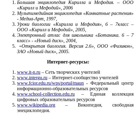
Большая энциклопедия Кирилла и Мефодия. – ООО
«Кирилл и Мефодий», 2006
Мультимедийная энциклопедия «Комнатные растения»
- Медиа-Арт, 1997,
Уроки биологии «Кирилла и Мефодия», 6 – 7класс –
ООО «Кирилл и Мефодий», 2005,
Электронный атлас для школьника «Ботаника. 6 – 7
класс» - «Новый диск», 2004,
«
Открытая биология. Версия 2.6», ООО «Физикон»,
ЗАО «Новый диск», 2005.
Интернет-ресурсы:
www.it-n.ru
– Сеть творческих учителей
www.intergu.ru
– Интернет-сообщество учителей
www.fcior.edu.ru/wps/portal/maun
- Федеральный центр
информационно-образовательных ресурсов
www.school-collection.edu.ru
– Единая коллекция
цифровых образовательных ресурсов
www.wikipedia.org
– Википедия, свободная
энециклопедия.