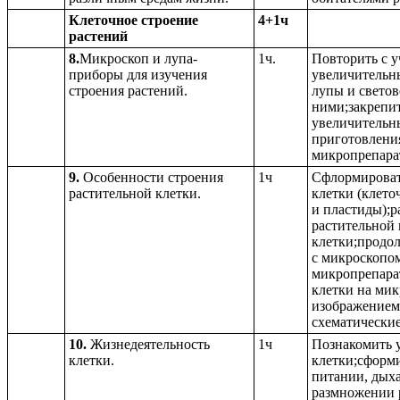
Клеточное строение
4+1ч
растений
8.
Микроскоп и лупа-
1ч.
Повторить с у
приборы для изучения
увеличительны
строения растений.
лупы и светов
ними;закрепит
увеличительн
приготовления
микропрепара
9.
Особенности строения
1ч
Сфлормировать
растительной клетки.
клетки (клето
и пластиды);р
растительной 
клетки;продол
с микроскопо
микропрепарат
клетки на мик
изображением 
схематические
10.
Жизнедеятельность
1ч
Познакомить у
клетки.
клетки;сформи
питании, дыха
размножении 