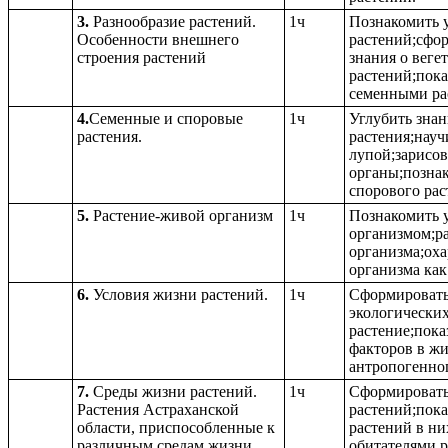
3.
Разнообразие растений.
1ч
Познакомить у
Особенности внешнего
растений;сфор
строения растений
знания о веге
растений;пока
семенными ра
4.
Семенные и споровые
1ч
Углубить знан
растения.
растения;науч
лупой;зарисов
органы;познак
спорового рас
5.
Растение-живой организм
1ч
Познакомить у
организмом;р
организма;оха
организма как
6.
Условия жизни растений.
1ч
Сформировать 
экологически
растение;пока
факторов в жи
антропогенног
7.
Среды жизни растений.
1ч
Сформировать
Растения Астраханской
растений;пока
области, приспособленные к
растений в ни
различным средам жизни.
обитателями р