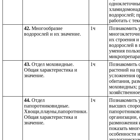
одноклеточны
хламидомонад
водорослей; 
работать с те
42.
Многообразие
1ч
Познакомить у
водорослей и их значение.
многоклеточн
их строения и
водорослей в 
умения пользо
микропрепара
43.
Отдел моховидные.
1ч
Познакомить 
Общая характеристика и
растений на п
значение.
усложнения о
обитания, раз
моховидных; 
хозяйственное
44.
Отдел
1ч
Познакомить у
папоротниковидные.
высших споро
Хвощи,плауны,папоротники.
папоротников
Общая характеристика и
организации, 
значение.
размножения 
показать мно
особенности и
экологическую