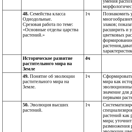
умения распоз
морфологичес
48.
Семейства класса
1ч
Познакомить 
Однодольные.
многообразие
Срезовая работа по теме:
злаков; показ
«Основные отделы царства
расширить и у
растений.»
цветковых рас
формированию
растения,дав
характеристик
Историческое развитие
4ч
растительного мира на
Земле
49.
Понятие об эволюции
1ч
Сформировать
растительного мира на
мира как исто
Земле.
эволюционные
значение для 
первыми раст
50.
Эволюция высших
1ч
Систематизиро
растений.
специализиро
растений как 
мира; уточнит
размножения р
эволюции цве