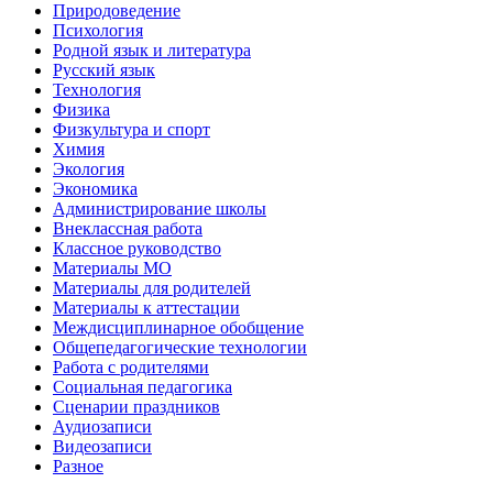
Природоведение
Психология
Родной язык и литература
Русский язык
Технология
Физика
Физкультура и спорт
Химия
Экология
Экономика
Администрирование школы
Внеклассная работа
Классное руководство
Материалы МО
Материалы для родителей
Материалы к аттестации
Междисциплинарное обобщение
Общепедагогические технологии
Работа с родителями
Социальная педагогика
Сценарии праздников
Аудиозаписи
Видеозаписи
Разное