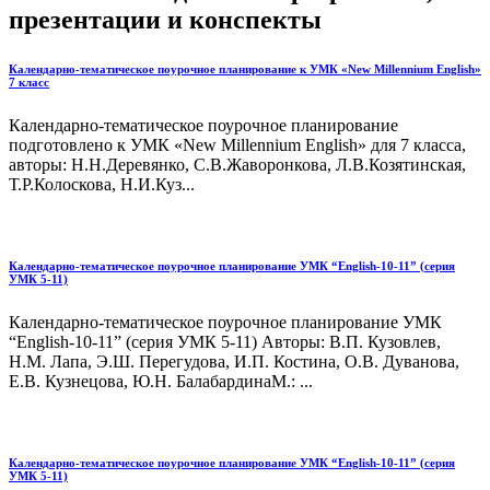
презентации и конспекты
Календарно-тематическое поурочное планирование к УМК «New Millennium English»
7 класс
Календарно-тематическое поурочное планирование
подготовлено к УМК «New Millennium English» для 7 класса,
авторы: Н.Н.Деревянко, С.В.Жаворонкова, Л.В.Козятинская,
Т.Р.Колоскова, Н.И.Куз...
Календарно-тематическое поурочное планирование УМК “English-10-11” (серия
УМК 5-11)
Календарно-тематическое поурочное планирование УМК
“English-10-11” (серия УМК 5-11) Авторы: В.П. Кузовлев,
Н.М. Лапа, Э.Ш. Перегудова, И.П. Костина, О.В. Дуванова,
Е.В. Кузнецова, Ю.Н. БалабардинаМ.: ...
Календарно-тематическое поурочное планирование УМК “English-10-11” (серия
УМК 5-11)