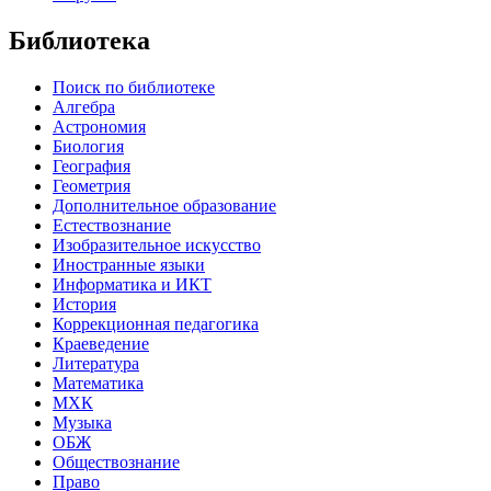
Библиотека
Поиск по библиотеке
Алгебра
Астрономия
Биология
География
Геометрия
Дополнительное образование
Естествознание
Изобразительное искусство
Иностранные языки
Информатика и ИКТ
История
Коррекционная педагогика
Краеведение
Литература
Математика
МХК
Музыка
ОБЖ
Обществознание
Право