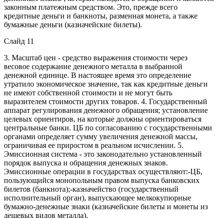
законным платежным средством. Это, прежде всего
кредитные деньги и банкноты, разменная монета, а также
бумажные деньги (казначейские билеты).
Слайд 11
3. Масштаб цен - средство выражения стоимости через
весовое содержание денежного металла в выбранной
денежной единице. В настоящее время это определение
утратило экономическое значение, так как кредитные деньги
не имеют собственной стоимости и не могут быть
выразителем стоимости других товаров. 4. Государственный
аппарат регулирования денежного обращения; установление
целевых ориентиров, на которые должны ориентироваться
центральные банки. ЦБ по согласованию с государственными
органами определяет сумму увеличения денежной массы,
ограничивая ее приростом в реальном исчислении. 5.
Эмиссионная система - это законодательно установленный
порядок выпуска и обращения денежных знаков.
Эмиссионные операции в государствах осуществляют:-ЦБ,
пользующийся монопольным правом выпуска банковских
билетов (банкнота);-казначейство (государственный
исполнительный орган), выпускающее мелкокупюрные
бумажно-денежные знаки (казначейские билеты и монеты из
дешевых видов металла).