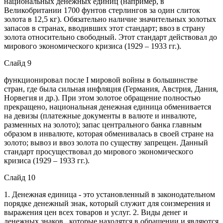
национальных денежных единиц (например, в
Великобритании 1700 фунтов стерлингов за один слиток
золота в 12,5 кг). Обязательно наличие значительных золотых
запасов в странах, вводивших этот стандарт; ввоз в страну
золота относительно свободный. Этот стандарт действовал до
мирового экономического кризиса (1929 – 1933 гг.).
Слайд 9
функционировал после I мировой войны в большинстве
стран, где была сильная инфляция (Германия, Австрия, Дания,
Норвегия и др.). При этом золотое обращение полностью
прекращено, национальная денежная единица обменивается
на девизы (платежные документы в валюте и инвалюте,
разменных на золото); запас центрального банка главным
образом в инвалюте, которая обменивалась в своей стране на
золото; вывоз и ввоз золота по существу запрещен. Данный
стандарт просуществовал до мирового экономического
кризиса (1929 – 1933 гг.).
Слайд 10
1. Денежная единица - это установленный в законодательном
порядке денежный знак, который служит для соизмерения и
выражения цен всех товаров и услуг. 2. Виды денег и
денежных знаков , которые находятся в обращении и являются