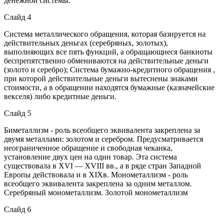
денежной системы.
Слайд 4
Система металлического обращения, которая базируется на
действительных деньгах (серебряных, золотых),
выполняющих все пять функций, а обращающиеся банкноты
беспрепятственно обмениваются на действительные деньги
(золото и серебро); Система бумажно-кредитного обращения ,
при которой действительные деньги вытеснены знаками
стоимости, а в обращении находятся бумажные (казначейские
векселя) либо кредитные деньги.
Слайд 5
Биметаллизм - роль всеобщего эквивалента закреплена за
двумя металлами: золотом и серебром. Предусматривается
неограниченное обращение и свободная чеканка,
установление двух цен на один товар. Эта система
существовала в XVI — XVIII вв., а в ряде стран Западной
Европы действовала и в ХIХв. Монометаллизм - роль
всеобщего эквивалента закреплена за одним металлом.
Серебряный монометаллизм. Золотой монометаллизм
Слайд 6