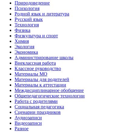
Природоведение
Психология
Родной язык и литература
Русский язык
Технология
Физика
Физкультура и спорт
Химия
Экология
Экономика
Администрирование школы
Внеклассная работа
Классное руководство
Материалы МО
Материалы для родителей
Материалы к аттестации
Междисциплинарное обобщение
Общепедагогические технологии
Работа с родителями
Социальная педагогика
Сценарии праздников
Аудиозаписи
Видеозаписи
Разное