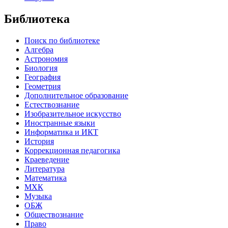
Библиотека
Поиск по библиотеке
Алгебра
Астрономия
Биология
География
Геометрия
Дополнительное образование
Естествознание
Изобразительное искусство
Иностранные языки
Информатика и ИКТ
История
Коррекционная педагогика
Краеведение
Литература
Математика
МХК
Музыка
ОБЖ
Обществознание
Право