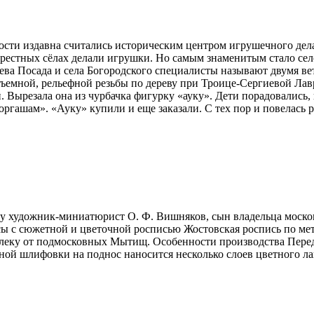
ости издавна считались историческим центром игрушечного дела
рестных сёлах делали игрушки. Но самым знаменитым стало сел
ва Посада и села Богородского специалисты называют двумя в
ъемной, рельефной резьбы по дереву при Троице-Сергиевой Лав
. Вырезала она из чурбачка фигурку «ауку». Дети порадовались, 
 торгашам». «Ауку» купили и еще заказали. С тех пор и повелась 
ду художник-миниатюрист О. Ф. Вишняков, сын владельца моск
осы с сюжетной и цветочной росписью Жостовская роспись по ме
далеку от подмосковных Мытищ. Особенности производства Пере
ной шлифовки на поднос наносится несколько слоев цветного ла