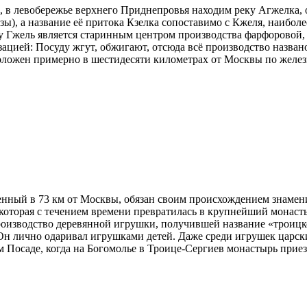
, в левобережье верхнего Приднепровья находим реку Агжелка, 
ы), а название её притока Кзелка сопоставимо с Кжеля, наиболе
ку Гжель является старинным центром производства фарфоровой,
зацией: Посуду жгут, обжигают, отсюда всё производство назван
сположен примерно в шестидесяти километрах от Москвы по же
енный в 73 км от Москвы, обязан своим происхождением знамен
которая с течением времени превратилась в крупнейший монасты
производство деревянной игрушки, получившей название «троиц
Он лично одаривал игрушками детей. Даже среди игрушек царск
м Посаде, когда на Богомолье в Троице-Сергиев монастырь приез