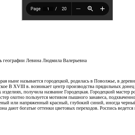
ь географии Левина Людмила Валерьевна
рая ныне называется городецкой, родилась в Поволжье, в деревн
ское В XVIII в. возникает центр производства прядильных донец
х изделиях, получила название Городецкая. Городецкий мастер 
астер охотно пользуется мотивом пышного занавеса, подхваченн
ный или напряженный красный, глубокий синий, иногда черный,
она дают богатые оттенки цветовых переходов. Роспись ведется