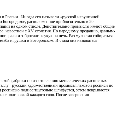
 в России . Иногда его называли «русской игрушечной
о Богородское, расположенное приблизительно в 29
етвями на одном стволе. Действительно промыслы имеют общие
ре, известной с XV столетия. По народному преданию, давным-
поиграли и забросили «ауку» на печь. Раз муж стал собираться
резьба игрушки в Богородском. И стала она называться
овской фабрики по изготовлению металлических расписных
таллу - русский художественный промысел лаковой росписи по
д росписью поднос тщательно шлифуется, затем покрывается
ка с полировкой каждого слоя. После завершения