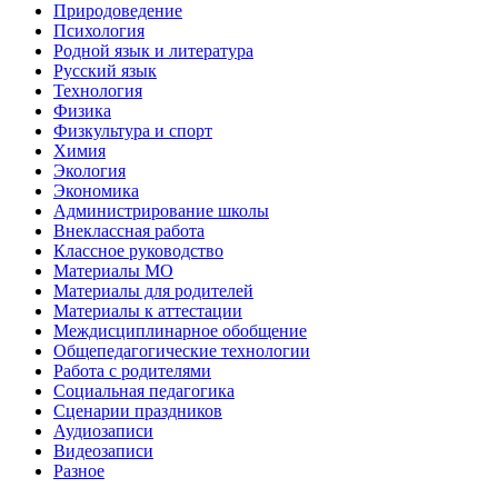
Природоведение
Психология
Родной язык и литература
Русский язык
Технология
Физика
Физкультура и спорт
Химия
Экология
Экономика
Администрирование школы
Внеклассная работа
Классное руководство
Материалы МО
Материалы для родителей
Материалы к аттестации
Междисциплинарное обобщение
Общепедагогические технологии
Работа с родителями
Социальная педагогика
Сценарии праздников
Аудиозаписи
Видеозаписи
Разное