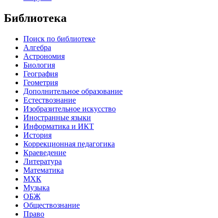
Библиотека
Поиск по библиотеке
Алгебра
Астрономия
Биология
География
Геометрия
Дополнительное образование
Естествознание
Изобразительное искусство
Иностранные языки
Информатика и ИКТ
История
Коррекционная педагогика
Краеведение
Литература
Математика
МХК
Музыка
ОБЖ
Обществознание
Право