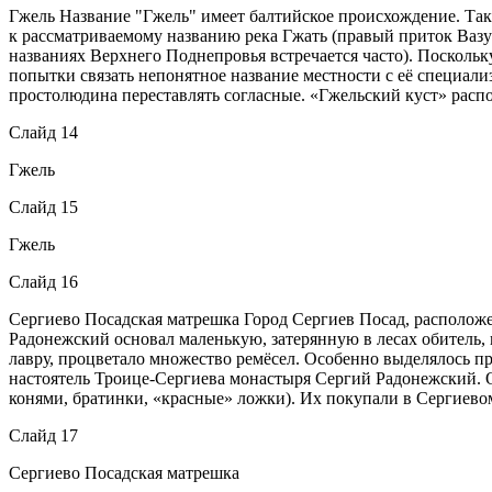
Гжель Название "Гжель" имеет балтийское происхождение. Так
к рассматриваемому названию река Гжать (правый приток Вазуз
названиях Верхнего Поднепровья встречается часто). Посколь
попытки связать непонятное название местности с её специали
простолюдина переставлять согласные. «Гжельский куст» ра
Слайд 14
Гжель
Слайд 15
Гжель
Слайд 16
Сергиево Посадская матрешка Город Сергиев Посад, располож
Радонежский основал маленькую, затерянную в лесах обитель, 
лавру, процветало множество ремёсел. Особенно выделялось 
настоятель Троице-Сергиева монастыря Сергий Радонежский. 
конями, братинки, «красные» ложки). Их покупали в Сергиево
Слайд 17
Сергиево Посадская матрешка