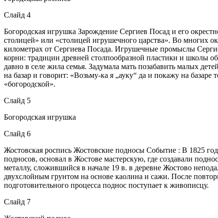
Слайд 4
Богородская игрушка Зарождение Сергиев Посад и его окрестн
столицей» или «столицей игрушечного царства». Во многих ок
километрах от Сергиева Посада. Игрушечные промыслы Сергие
корни: традиции древней столпообразной пластики и школы об
давно в селе жила семья. Задумала мать позабавить малых детей
на базар и говорит: «Возьму-ка я „ауку“ да и покажу на базаре
«богородской».
Слайд 5
Богородская игрушка
Слайд 6
Жостовская роспись Жостовские подносы Событие : В 1825 го
подносов, основал в Жостове мастерскую, где создавали подн
металлу, сложившийся в начале 19 в. в деревне Жостово непо
двухслойным грунтом на основе каолина и сажи. После повтор
подготовительного процесса поднос поступает к живописцу.
Слайд 7