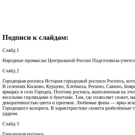
Подписи к слайдам:
Слайд 1
Народные промыслы Центральной России Подготовила учител
Слайд 2
Городецкая роспись История городецкой росписи Роспись, кото
В селениях Косково, Курцево, Хлебаиха, Репино, Савино, Бояр
ярмарку в село Городец. Поэтому роспись, выполненная на эти
веселыми гирляндами и букетами. Там, где позволяет сюжет, м
декоративностью цвета и приемов. Любимые фоны — ярко-зеле
Городецкого колорита. В характеристике сюжета разбелённые т
ударом.
Слайд 3
Городецкая роспись