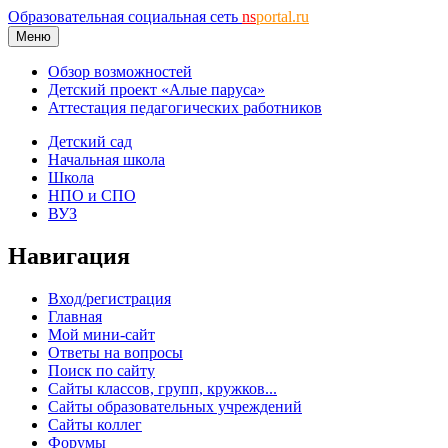
Образовательная социальная сеть
ns
portal.ru
Меню
Обзор возможностей
Детский проект «Алые паруса»
Аттестация педагогических работников
Детский сад
Начальная школа
Школа
НПО и СПО
ВУЗ
Навигация
Вход/регистрация
Главная
Мой мини-сайт
Ответы на вопросы
Поиск по сайту
Сайты классов, групп, кружков...
Сайты образовательных учреждений
Сайты коллег
Форумы