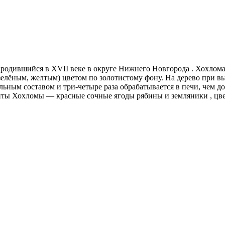
родившийся в XVII веке в округе Нижнего Новгорода . Хохлома
зелёным, желтым) цветом по золотистому фону. На дерево при в
ьным составом и три-четыре раза обрабатывается в печи, чем д
ты Хохломы — красные сочные ягоды рябины и земляники , цвет