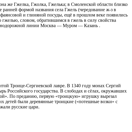
она же Гжелка, Гжолка, Гжелька; в Смоленской области близко
е ранней формой названия села Гжель (чередование ж-з в
 фаянсовой и глиняной посуды, ещё в прошлом веке появились
о гжелью, словом, обратившимся в гжель в силу свойства
лезнодорожной линии Москва — Муром — Казань .
итой Троице-Сергиевской лавре. В 1340 году монах Сергий
рь Российского государства. В слободах и сёлах, окружавших
кой». По преданию, первую «троицкую» игрушку вырезал
их детей были деревянные троицкие («потешные возки» с
жали русские цари.