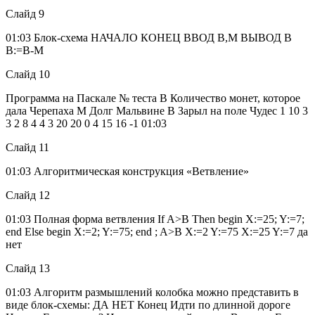
Слайд 9
01:03 Блок-схема НАЧАЛО КОНЕЦ ВВОД В,М ВЫВОД В
В:=В-М
Слайд 10
Программа на Паскале № теста В Количество монет, которое
дала Черепаха М Долг Мальвине В Зарыл на поле Чудес 1 10 3
3 2 8 4 4 3 20 20 0 4 15 16 -1 01:03
Слайд 11
01:03 Алгоритмическая конструкция «Ветвление»
Слайд 12
01:03 Полная форма ветвления If A>B Then begin X:=25; Y:=7;
end Else begin X:=2; Y:=75; end ; A>B X:=2 Y:=75 X:=25 Y:=7 да
нет
Слайд 13
01:03 Алгоритм размышлений колобка можно представить в
виде блок-схемы: ДА НЕТ Конец Идти по длинной дороге