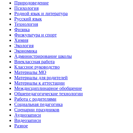
Природоведение
Психология
Родной язык и литература
Русский язык
Технология
Физика
Физкультура и спорт
Химия
Экология
Экономика
Администрирование школы
Внеклассная работа
Классное руководство
Материалы МО
Материалы для родителей
Материалы к аттестации
Междисциплинарное обобщение
Общепедагогические технологии
Работа с родителями
Социальная педагогика
Сценарии праздников
Аудиозаписи
Видеозаписи
Разное