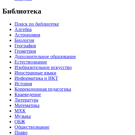
Библиотека
Поиск по библиотеке
Алгебра
Астрономия
Биология
География
Геометрия
Дополнительное образование
Естествознание
Изобразительное искусство
Иностранные языки
Информатика и ИКТ
История
Коррекционная педагогика
Краеведение
Литература
Математика
МХК
Музыка
ОБЖ
Обществознание
Право