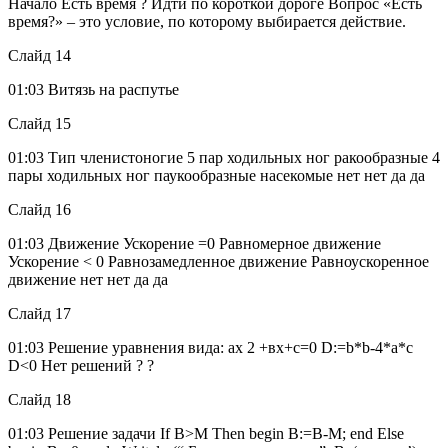
Начало Есть время ? Идти по короткой дороге Вопрос «Есть
время?» – это условие, по которому выбирается действие.
Слайд 14
01:03 Витязь на распутье
Слайд 15
01:03 Тип членистоногие 5 пар ходильных ног ракообразные 4
пары ходильных ног паукообразные насекомые нет нет да да
Слайд 16
01:03 Движение Ускорение =0 Равномерное движение
Ускорение < 0 Равнозамедленное движение Равноускоренное
движение нет нет да да
Слайд 17
01:03 Решение уравнения вида: ах 2 +вх+с=0 D:=b*b-4*a*c
D<0 Нет решений ? ?
Слайд 18
01:03 Решение задачи If B>M Then begin В:=В-М; end Else