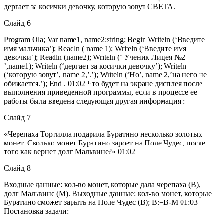
дергает за косички девочку, которую зовут СВЕТА.
Слайд 6
Program Ola; Var name1, name2:string; Begin Writeln (‘Введите
имя мальчика’); Readln ( name 1); Writeln (‘Введите имя
девочки’); Readln (name2); Writeln (‘ Ученик Лицея №2
’,name1); Writeln (‘дергает за косички девочку’); Writeln
(‘которую зовут’, name 2,’.’); Writeln (‘Но’, name 2,’на него не
обижается.’); End . 01:02 Что будет на экране дисплея после
выполнения приведенной программы, если в процессе ее
работы была введена следующая другая информация :
Слайд 7
«Черепаха Тортилла подарила Буратино несколько золотых
монет. Сколько монет Буратино зароет на Поле Чудес, после
того как вернет долг Мальвине?» 01:02
Слайд 8
Входные данные: кол-во монет, которые дала черепаха (В),
долг Мальвине (М). Выходные данные: кол-во монет, которые
Буратино сможет зарыть на Поле Чудес (В); B:=B-M 01:03
Постановка задачи: