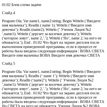
01:02 Блок-схема задачи
Слайд 4
Program Ola; Var name1, name2:string; Begin Writeln (‘Введите
имя мальчика’); Readln ( name 1); Writeln (‘Введите имя
девочки’); Readln (name2); Writeln (‘ Ученик Лицея №2
’,name1); Writeln (‘дергает за косички девочку’); Writeln
(‘которую зовут’, name 2,’.’); Writeln (‘Но’, name 2,’на него не
обижается.’); End . 01:02 Что будет на экране дисплея после
выполнения приведенной программы, если в процессе ее
работы была введена следующая информация : ВОВА СВЕТА
Введите имя мальчика ВОВА Введите имя девочки СВЕТА
Слайд 5
Program Ola; Var name1, name2:string; Begin Writeln (‘Введите
имя мальчика’); Readln (‘ name 1’); Writeln (‘Введите имя
девочки’); Readln (‘name2’); Writeln (‘ Ученик Лицея №2
’,name1); Writeln (‘дергает за косички девочку’); Writeln
(‘которую зовут’, name 2,’.’); Writeln (‘Но’, name 2,’на него не
обижается.’); End . 01:02 Что будет на экране дисплея после
выполнения приведенной программы, если в процессе ее
работы была введена следующая информация : ВОВА СВЕТА
Но СВЕТА на него не обижается. Ученик Лицея №2 ВОВА