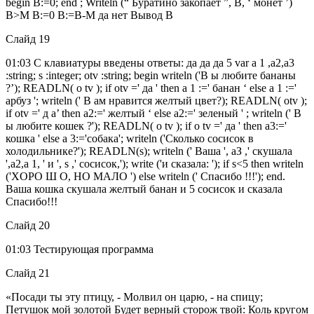
begin В:=0; end ; Writeln (“ Буратино закопает ”, B, ‘ монет ’)
B>M B:=0 B:=B-M да нет Вывод В
Слайд 19
01:03 С клавиатуры введены ответы: да да да 5 var a 1 ,a2,a3
:string; s :integer; otv :string; begin writeln ('B ы любите бананы
?’); READLN( о tv ); if otv =' да ' then a 1 :=' банан ‘ else a 1 :='
арбуз '; writeln (' B ам нравится желтый цвет?); READLN( otv );
if otv =' д a’ then a2:=' желтый ‘ else a2:=' зеленый ' ; writeln (' B
ы любите кошек ?'); READLN( о tv ); if о tv =' да ' then a3:='
кошка ' else a 3:='собака'; writeln ('Сколько сосисок в
холодильнике?'); READLN(s); writeln (' Ваша ', аЗ ,' скушала
',a2,a 1, ' и ', s ,' сосисок,'); write ('и сказала: '); if s<5 then writeln
('XOPO Ш O, НО МАЛО ') else writeln (' Спасибо !!!'); end.
Ваша кошка скушала желтый банан и 5 сосисок и сказала
Спасибо!!!
Слайд 20
01:03 Тестирующая программа
Слайд 21
«Посади ты эту птицу, - Молвил он царю, - на спицу;
Петушок мой золотой Будет верный сторож твой: Коль кругом