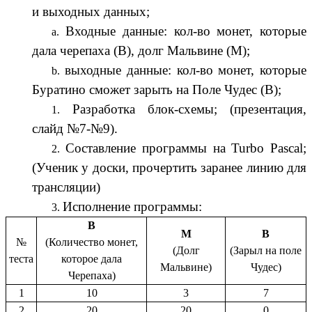
и выходных данных;
Входные данные: кол-во монет, которые
дала черепаха (В), долг Мальвине (М);
выходные данные: кол-во монет, которые
Буратино сможет зарыть на Поле Чудес (В);
Разработка блок-схемы; (презентация,
слайд №7-№9).
Составление программы на Turbo Pascal;
(Ученик у доски, прочертить заранее линию для
трансляции)
Исполнение программы:
В
М
В
№
(Количество монет,
(Долг
(Зарыл на поле
теста
которое дала
Мальвине)
Чудес)
Черепаха)
1
10
3
7
2
20
20
0