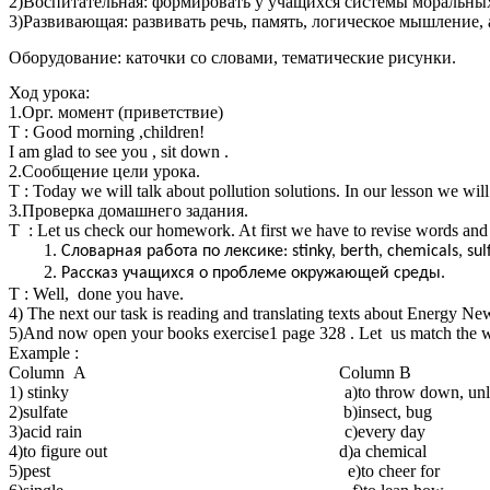
2)Воспитательная: формировать у учащихся системы моральны
3)Развивающая: развивать речь, память, логическое мышление, 
Оборудование: каточки со словами, тематические рисунки.
Ход урока:
1.Орг. момент (приветствие)
T : Good morning ,children!
I am glad to see you , sit down .
2.Cообщение цели урока.
T : Today we will talk about pollution solutions. In our lesson we will
3.Проверка домашнего задания.
T : Let us check our homework. At first we have to revise words and t
Словарная работа по лексике: stinky, berth, chemicals, sulfat
Рассказ учащихся о проблеме окружающей среды.
T : Well, done you have.
4) The next our task is reading and translating texts about Energy Ne
5)And now open your books exercise1 page 328 . Let us match the w
Example :
Column A Column B
1) stinky a)to throw down, unlo
2)sulfate b)insect, bug
3)acid rain c)every day
4)to figure out d)a chemical
5)pest e)to cheer for