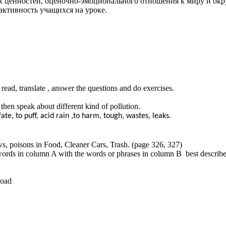
х ценностей, оценочно-эмоционального отношения к миру и ок
активность учащихся на уроке.
 read, translate , answer the questions and do exercises.
hen speak about different kind of pollution.
e, to puff, acid rain ,to harm, tough, wastes, leaks.
ws, poisons in Food, Cleaner Cars, Trash. (page 326, 327)
ords in column A with the words or phrases in column B best describe
ad