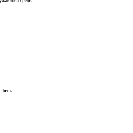
ружающей среде.
 them.