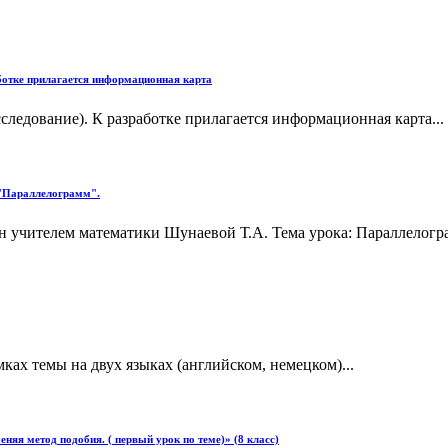
аботке прилагается информационная карта
следование). К разработке прилагается информационная карта...
е "Параллелограмм".
тан учителем математики Шунаевой Т.А. Тема урока: Параллело
мках темы на двух языках (английском, немецком)...
яя метод подобия. ( первый урок по теме)» (8 класс)