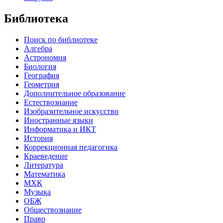
Библиотека
Поиск по библиотеке
Алгебра
Астрономия
Биология
География
Геометрия
Дополнительное образование
Естествознание
Изобразительное искусство
Иностранные языки
Информатика и ИКТ
История
Коррекционная педагогика
Краеведение
Литература
Математика
МХК
Музыка
ОБЖ
Обществознание
Право