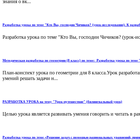
знания о вк...
Разработка урока по теме "Кто Вы, господин Чичиков? (урок-исследование). К разр
Разработка урока по теме "Кто Вы, господин Чичиков? (урок-ис
Методическая разработка по геометрии (8 класс) по теме: Разработка урока по тем
План-конспект урока по геометрии для 8 класса.Урок разрабо
умений решать задачи н...
РАЗРАБОТКА УРОКА на тему "Урок-путешествие" (билингвальный урок)
Целью урока является развивать умения говорить и читать в ра
Разработка урока по теме «Решение задач с помощью рациональных уравнений, примен