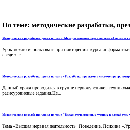
По теме: методические разработки, пр
Методическая разработка урока по теме: Методы решения задач по теме «Системы сч
Урок можно использовать при повторении курса информатики в
среде эле...
Методическая разработка урока по теме «Разработка проектов в системе программиро
Данный урока проводился в группе первокурсников техникума.
разноуровневые задания.Це...
Методическая разработка урока по теме "Вклад отечественных ученых в разработку 
Тема «Высшая нервная деятельность. Поведение. Психика.».У