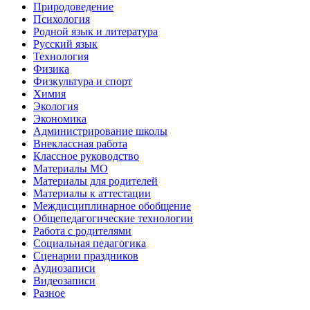
Природоведение
Психология
Родной язык и литература
Русский язык
Технология
Физика
Физкультура и спорт
Химия
Экология
Экономика
Администрирование школы
Внеклассная работа
Классное руководство
Материалы МО
Материалы для родителей
Материалы к аттестации
Междисциплинарное обобщение
Общепедагогические технологии
Работа с родителями
Социальная педагогика
Сценарии праздников
Аудиозаписи
Видеозаписи
Разное