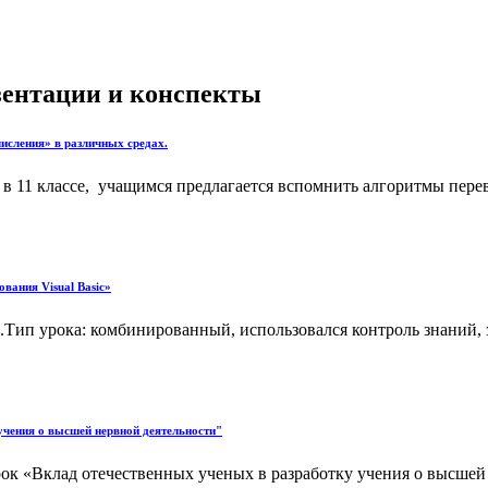
езентации и конспекты
исления» в различных средах.
 11 классе, учащимся предлагается вспомнить алгоритмы перево
вания Visual Basic»
Тип урока: комбинированный, использовался контроль знаний, 
учения о высшей нервной деятельности"
рок «Вклад отечественных ученых в разработку учения о высше