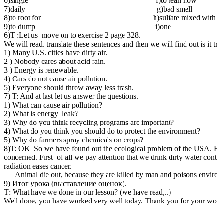
6)single f)to lean how
7)daily g)bad smell
8)to root for h)sulfate mixed with cl
9)to dump i)one
6)T :Let us move on to exercise 2 page 328.
We will read, translate these sentences and then we will find out is it tr
1) Many U.S. cities have dirty air.
2 ) Nobody cares about acid rain.
3 ) Energy is renewable.
4) Cars do not cause air pollution.
5) Everyone should throw away less trash.
7) T: And at last let us answer the questions.
1) What can cause air pollution?
2) What is energy leak?
3) Why do you think recycling programs are important?
4) What do you think you should do to protect the environment?
5) Why do farmers spray chemicals on crops?
8)T: OK. So we have found out the ecological problem of the USA. B
concerned. First of all we pay attention that we drink dirty water con
radiation eases cancer.
Animal die out, because they are killed by man and poisons environmen
9) Итог урока (выставление оценок).
Т: What have we done in our lesson? (we have read,..)
Well done, you have worked very well today. Thank you for your wo