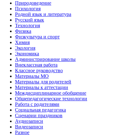
Природоведение
Психология
Родной язык и литература
Русский язык
Технология
Физика
Физкультура и спорт
Химия
Экология
Экономика
Администрирование школы
Внеклассная работа
Классное руководство
Материалы МО
Материалы для родителей
Материалы к аттестации
Междисциплинарное обобщение
Общепедагогические технологии
Работа с родителями
Социальная педагогика
Сценарии праздников
Аудиозаписи
Видеозаписи
Разное