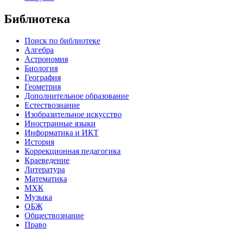
Библиотека
Поиск по библиотеке
Алгебра
Астрономия
Биология
География
Геометрия
Дополнительное образование
Естествознание
Изобразительное искусство
Иностранные языки
Информатика и ИКТ
История
Коррекционная педагогика
Краеведение
Литература
Математика
МХК
Музыка
ОБЖ
Обществознание
Право