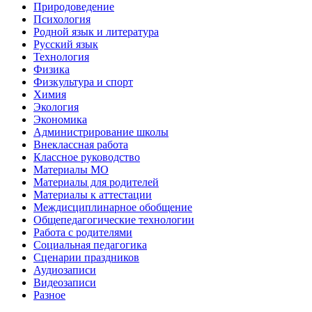
Природоведение
Психология
Родной язык и литература
Русский язык
Технология
Физика
Физкультура и спорт
Химия
Экология
Экономика
Администрирование школы
Внеклассная работа
Классное руководство
Материалы МО
Материалы для родителей
Материалы к аттестации
Междисциплинарное обобщение
Общепедагогические технологии
Работа с родителями
Социальная педагогика
Сценарии праздников
Аудиозаписи
Видеозаписи
Разное