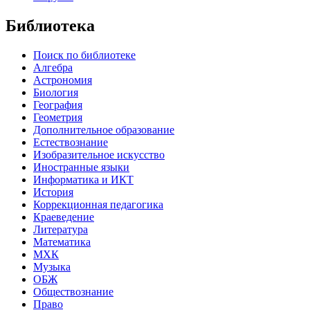
Библиотека
Поиск по библиотеке
Алгебра
Астрономия
Биология
География
Геометрия
Дополнительное образование
Естествознание
Изобразительное искусство
Иностранные языки
Информатика и ИКТ
История
Коррекционная педагогика
Краеведение
Литература
Математика
МХК
Музыка
ОБЖ
Обществознание
Право