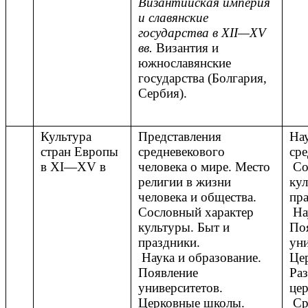
Византийская империя
и славянские
государства в XII—XV
вв.
Византия и
южнославянские
государства (Болгария,
Сербия).
Культура
Представления
На
стран Европы
средневекового
сре
в XI—XV в
человека о мире. Место
Со
религии в жизни
кул
человека и общества.
пра
Сословный характер
Нау
культуры. Быт и
По
праздники.
уни
Наука и образование.
Це
Появление
Раз
университетов.
цер
Церковные школы.
Ср