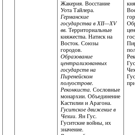
Жакерия. Восстание
кня
Уота Тайлера.
Во
Германские
гор
государства в XII—XV
Об
вв.
Территориальные
це
княжества. Натиск на
гос
Восток. Союзы
Пи
городов.
пол
Образование
Рек
централизованных
Гус
государств на
Чех
Пиренейском
Гус
полуострове.
при
Реконкиста.
Сословные
монархии. Объединение
Кастилии и Арагона.
Гуситское движение в
Чехии.
Ян Гус.
Гуситские войны, их
значение.