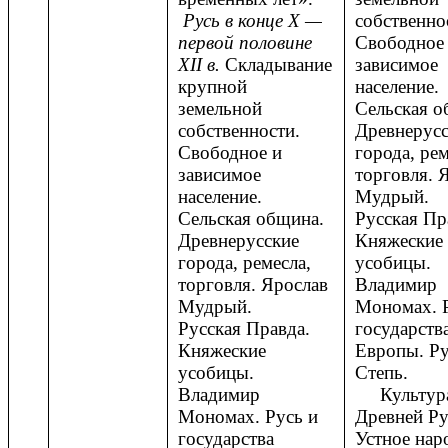
Русь в конце Х —
собственно
первой половине
Свободное
XII в.
Складывание
зависимое
крупной
население.
земельной
Сельская о
собственности.
Древнерусс
Свободное и
города, рем
зависимое
торговля. 
население.
Мудрый.
Сельская община.
Русская Пр
Древнерусские
Княжеские
города, ремесла,
усобицы.
торговля. Ярослав
Владимир
Мудрый.
Мономах. Р
Русская Правда.
государств
Княжеские
Европы. Ру
усобицы.
Степь.
Владимир
Культур
Мономах. Русь и
Древней Ру
государства
Устное нар