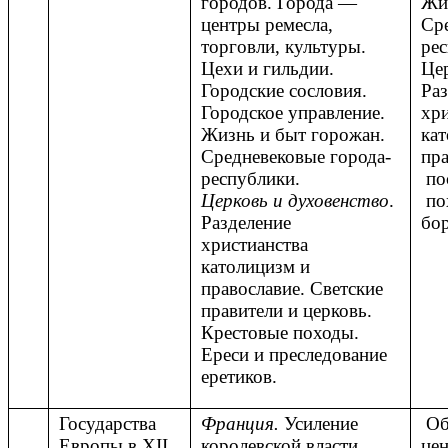
городов. Города —
Жи
центры ремесла,
Сре
торговли, культуры.
рес
Цехи и гильдии.
Цер
Городские сословия.
Раз
Городское управление.
хри
Жизнь и быт горожан.
кат
Средневековые города-
пра
республики.
по
Церковь и духовенство
.
по
Разделение
бор
христианства
католицизм и
православие. Светские
правители и церковь.
Крестовые походы.
Ереси и преследование
еретиков.
Государства
Франция.
Усиление
Об
Европы в XII
королевской власти.
це