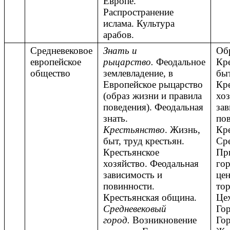
Европе.
Распространение
ислама. Культура
арабов.
Средневековое
Знать и
Об
европейское
рыцарство.
Феодальное
Кре
общество
землевладение, в
быт
Европейское рыцарство
Кре
(образ жизни и правила
хоз
поведения). Феодальная
зав
знать.
пов
Крестьянство
. Жизнь,
Кре
быт, труд крестьян.
Ср
Крестьянское
Пр
хозяйство. Феодальная
го
зависимость и
цен
повинности.
тор
Крестьянская община.
Цех
Средневековый
Гор
город.
Возникновение
Гор