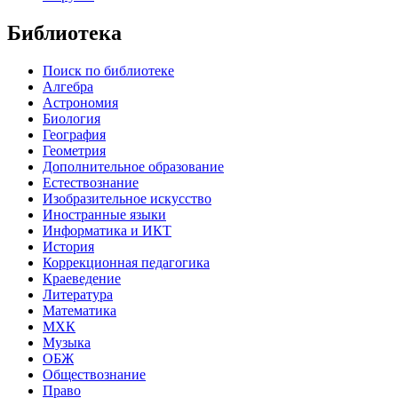
Библиотека
Поиск по библиотеке
Алгебра
Астрономия
Биология
География
Геометрия
Дополнительное образование
Естествознание
Изобразительное искусство
Иностранные языки
Информатика и ИКТ
История
Коррекционная педагогика
Краеведение
Литература
Математика
МХК
Музыка
ОБЖ
Обществознание
Право