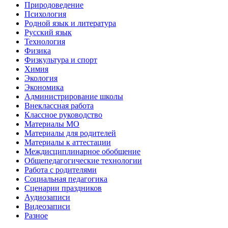
Природоведение
Психология
Родной язык и литература
Русский язык
Технология
Физика
Физкультура и спорт
Химия
Экология
Экономика
Администрирование школы
Внеклассная работа
Классное руководство
Материалы МО
Материалы для родителей
Материалы к аттестации
Междисциплинарное обобщение
Общепедагогические технологии
Работа с родителями
Социальная педагогика
Сценарии праздников
Аудиозаписи
Видеозаписи
Разное