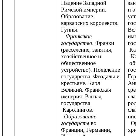
Падение Западной
зан
Римской империи.
и 
Образование
уст
варварских королевств.
гос
Гунны.
Ве
Франкское
имп
государство.
Франки
гос
(расселение, занятия,
Ка
хозяйственное и
К
общественное
об
устройство). Появление
гос
государства. Феодалы и
Гер
крестьяне. Карл
Анг
Великий. Франкская
сре
империя. Распад
сла
государства
ро
Каролингов.
сла
Образование
пис
государств
во
Ор
Франции, Германии,
хр