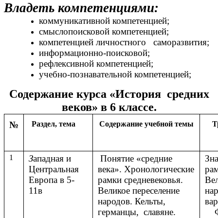
Владеть компетенциями:
коммуникативной компетенцией;
смыслопоисковой компетенцией;
компетенцией личностного саморазвития;
информационно-поисковой;
рефлексивной компетенцией;
учебно-познавательной компетенцией;
Содержание курса «История средних
веков» в 6 классе.
№
Раздел, тема
Содержание учебной темы
Т
1
З
ападная и
Понятие «средние
Зн
Центральная
века». Хронологические
рам
Европа в 5-
рамки средневековья.
Вел
11в
Великое переселение
нар
народов. Кельты,
вар
германцы, славяне.
Фр