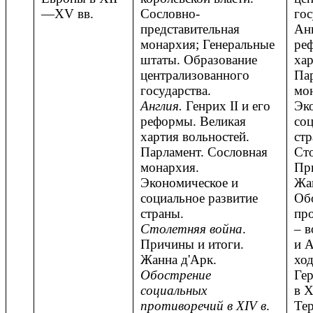
—XV вв.
Сословно-
гос
представительная
Анг
монархия; Генеральные
ре
штаты. Образование
хар
централизованного
Пар
государства.
мо
Англия.
Генрих II и его
Эк
реформы. Великая
соц
хартия вольностей.
стр
Парламент. Сословная
Сто
монархия.
Пр
Экономическое и
Жан
социальное развитие
Об
страны.
про
Столетняя война
.
– в
Причины и итоги.
и А
Жанна д'Арк.
ход
Обострение
Гер
социальных
в 
противоречий в XIV в
.
Те