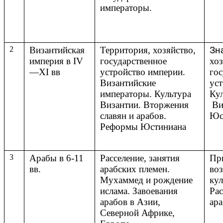
императоры.
2
Византийская
Территория, хозяйство,
Зн
империя в IV
государственное
хоз
—XI вв
устройство империи.
гос
Византийские
уст
императоры. Культура
Ку
Византии. Вторжения
Ви
славян и арабов.
Юс
Реформы Юстиниана
3
Арабы в 6-11
Расселение, занятия
Пр
вв.
арабских племен.
воз
Мухаммед и рождение
кул
ислама. Завоевания
Рас
арабов в Азии,
ара
Северной Африке,