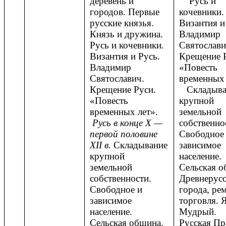
деревень и
Русь и
городов. Первые
кочевники.
русские князья.
Византия и
Князь и дружина.
Владимир
Русь и кочевники.
Святослави
Византия и Русь.
Крещение 
Владимир
«Повесть
Святославич.
временных 
Крещение Руси.
Складыва
«Повесть
крупной
временных лет».
земельной
Русь в конце Х —
собственно
первой половине
Свободное
XII в.
Складывание
зависимое
крупной
население.
земельной
Сельская о
собственности.
Древнерусс
Свободное и
города, рем
зависимое
торговля. 
население.
Мудрый.
Сельская община.
Русская Пр