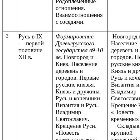
Родоплеменные
отношения.
Взаимоотношения
с соседями.
2
Русь в IX
Формирование
Новгород 
— первой
Древнерусского
Население
половине
государства в9-10
деревень и
XII в
.
вв
. Новгород и
городов. П
Киев. Население
русские кня
деревень и
Князь и др
городов. Первые
Русь и коч
русские князья.
Византия и
Князь и дружина.
Владимир
Русь и кочевники.
Святослави
Византия и Русь.
Крещение 
Владимир
«Повесть
Святославич.
временных 
Крещение Руси.
Складыв
«Повесть
крупной
временных лет».
земельной