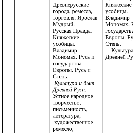
Древнерусские
Княжеские
города, ремесла,
усобицы
торговля. Ярослав
Владимир
Мудрый.
Мономах. Р
Русская Правда.
государств
Княжеские
Европы. Ру
усобицы.
Степь.
Владимир
Культура 
Мономах. Русь и
Древней Ру
государства
Европы. Русь и
Степь.
Культура и быт
Древней Руси
.
Устное народное
творчество,
письменность,
литература,
художественное
ремесло,