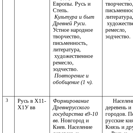
Европы. Русь и
творчество
Степь.
письменнос
Культура и быт
литература
Древней Руси
.
художеств
Устное народное
ремесло,
творчество,
зодчество.
письменность,
литература,
художественное
ремесло,
зодчество.
Повторение и
обобщение (1 ч).
3
Русь в Х11-
Формирование
Населен
Х1У вв
Древнерусского
деревень и
государства в9-10
городов. П
вв
. Новгород и
русские кня
Киев. Население
Князь и др