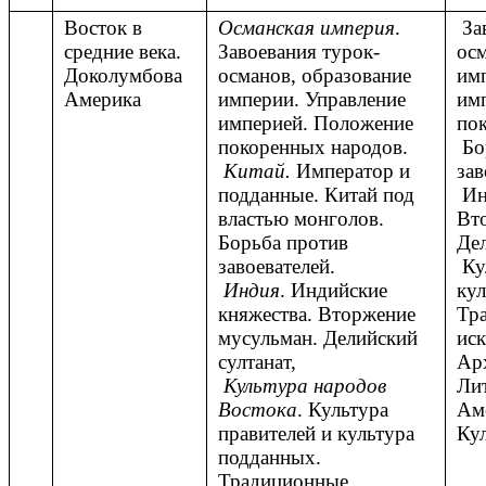
Восток в
Османская империя
.
Зав
средние века.
Завоевания турок-
осм
Доколумбова
османов, образование
имп
Америка
империи. Управление
им
империей. Положение
по
покоренных народов.
Бо
Китай.
Император и
зав
подданные. Китай под
Ин
властью монголов.
Вт
Борьба против
Дел
завоевателей.
Кул
Индия
. Индийские
кул
княжества. Вторжение
Тр
мусульман. Делийский
иск
султанат,
Ар
Культура народов
Ли
Востока
. Культура
Аме
правителей и культура
Кул
подданных.
Традиционные