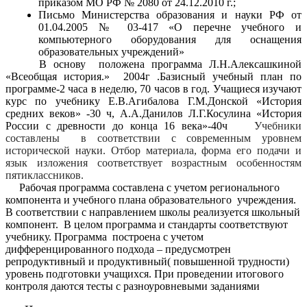
приказом МО РФ № 2080 от 24.12.2010 г.;
Письмо Министерства образования и науки РФ от
01.04.2005 № 03-417 «О перечне учебного и
компьютерного оборудования для оснащения
образовательных учреждений»
В основу положена программа Л.Н.Алексашкиной
«Всеобщая история.» 2004г .Базисный учебный план по
программе-2 часа в неделю, 70 часов в год.
Учащиеся изучают
курс по учебнику Е.В.Агибалова Г.М.Донской «История
средних веков» -30 ч, А.А.Данилов Л.Г.Косулина «История
России с древности до конца 16 века»-40ч
Учебники
составлены в соответствии с современным уровнем
исторической науки. Отбор материала, форма его подачи и
язык изложения соответствует возрастным особенностям
пятиклассников.
Рабочая программа составлена с учетом регионального
компонента и учебного плана образовательного учреждения.
В соответствии с направлением школы реализуется школьный
компонент. В целом программа и стандарты соответствуют
учебнику. Программа построена с учетом
дифференцированного подхода – предусмотрен
репродуктивный и продуктивный( повышенной трудности)
уровень подготовки учащихся. При проведении итогового
контроля даются тесты с разноуровневыми заданиями