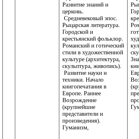
Развитие знаний и
Рыц
церковь.
Гор
Средневековый эпос.
кре
Рыцарская литература.
Ро
Городской и
гот
крестьянский фольклор.
ху
Романский и готический
кул
стили в художественной
ску
культуре (архитектура,
Зн
скульптура, живопись).
кни
Развитие науки и
Евр
техники. Начало
Во
книгопечатания в
(к
Европе. Раннее
пре
Возрождение
про
(крупнейшие
Гу
представители и
произведения).
Гуманизм,