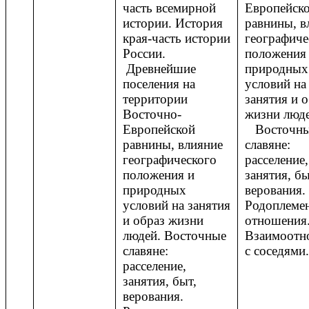
часть всемирной
Европейск
истории. История
равнины, в
края-часть истории
географиче
России.
положения
Древнейшие
природных
поселения на
условий на
территории
занятия и 
Восточно-
жизни люде
Европейской
Восточны
равнины, влияние
славяне:
географического
расселение,
положения и
занятия, бы
природных
верования.
условий на занятия
Родоплеме
и образ жизни
отношения
людей. Восточные
Взаимоотн
славяне:
с соседями.
расселение,
занятия, быт,
верования.