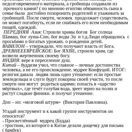
недолговременного материала, а гробницы создавали из
прочного камня? ( по мнению египтян обязанность сына в
семье была достойно похоронить родителей и ухаживать за
гробницей. После смерти, человек продолжает существовать,
он может погибнуть, если не снабжать его всем необходимым
пищей, одеждой.
ПЕРЕДНЯЯ Азия:
Строили храмы богов Бог солнца
Шамаш, бог луны-Син, бог воды Эа и т.д.Люди обращались с
просьбами о богатых урожаях. о рождении детей.
ВАВИЛОН
– утверждали, что получают власть от Бога.
ДРЕВНЕЕЕВРЕЙСКОЕ
: Бог ЯХВЕ, строили храм, где
возвели жертвенник своему богу.
ИНДИЯ
: вере в переселение душ.
Китай
– буддизм учил, что главное – личные достоинства
человека, а не его происхождение. мудрее Конфуций. ИТОГ:
религия давала людям лишь одно утешение: если простые
земледельцы и слуги будут покорны своей участи, то после
смерти они могут родиться царями; попасть в «царство
мёртвых», где течёт голубая вода, зреет зерно на полях и
растут сладкие финики. и получат утешение.
Доп – но: «мозговой штурм» (Виктория Павловна).
Угадай инструмент и к какой группе инструментов он
относится?
- Просветлённый мудрец (Будда)
- тростник, из которого в Китае делали дощечку для письма
( бамбук)