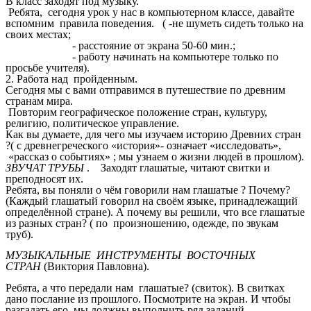
В класс заходят под музыку.
Ребята, сегодня урок у нас в компьютерном классе, давайте
вспомним правила поведения. ( -не шуметь сидеть только на
своих местах;
- расстояние от экрана 50-60 мин.;
- работу начинать на компьютере только по
просьбе учителя).
2. Работа над пройденным.
Сегодня мы с вами отправимся в путешествие по древним
странам мира.
Повторим географическое положение стран, культуру,
религию, политическое управление.
Как вы думаете, для чего мы изучаем историю Древних стран
?( с древнегреческого «история»- означает «исследовать»,
«рассказ о событиях» ; мы узнаем о жизни людей в прошлом).
ЗВУЧАТ ТРУБЫ
. Заходят глашатые, читают свитки и
преподносят их.
Ребята, вы поняли о чём говорили нам глашатые ? Почему?
(Каждый глашатый говорил на своём языке, принадлежащий
определённой стране). А почему вы решили, что все глашатые
из разных стран? ( по произношению, одежде, по звукам
труб).
МУЗЫКАЛЬНЫЕ ИНСТРУМЕНТЫ ВОСТОЧНЫХ
СТРАН
(Виктория Павловна).
Ребята, а что передали нам глашатые? (свиток). В свитках
дано послание из прошлого. Посмотрите на экран. И чтобы
разгадать его, мы должны выполнить ряд заданий.