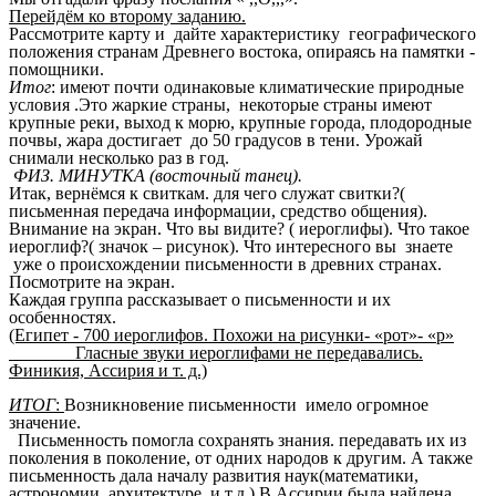
Перейдём ко второму заданию.
Рассмотрите карту и дайте характеристику географического
положения странам Древнего востока, опираясь на памятки -
помощники.
Итог
: имеют почти одинаковые климатические природные
условия .Это жаркие страны, некоторые страны имеют
крупные реки, выход к морю, крупные города, плодородные
почвы, жара достигает до 50 градусов в тени. Урожай
снимали несколько раз в год.
ФИЗ. МИНУТКА (восточный танец).
Итак, вернёмся к свиткам. для чего служат свитки?(
письменная передача информации, средство общения).
Внимание на экран. Что вы видите? ( иероглифы). Что такое
иероглиф?( значок – рисунок). Что интересного вы знаете
уже о происхождении письменности в древних странах.
Посмотрите на экран.
Каждая группа рассказывает о письменности и их
особенностях.
(Египет - 700 иероглифов. Похожи на рисунки- «рот»- «р»
Гласные звуки иероглифами не передавались.
Финикия, Ассирия и т. д.)
ИТОГ
:
Возникновение письменности имело огромное
значение.
Письменность помогла сохранять знания. передавать их из
поколения в поколение, от одних народов к другим. А также
письменность дала началу развития наук(математики,
астрономии, архитектуре, и т.д.) В Ассирии была найдена