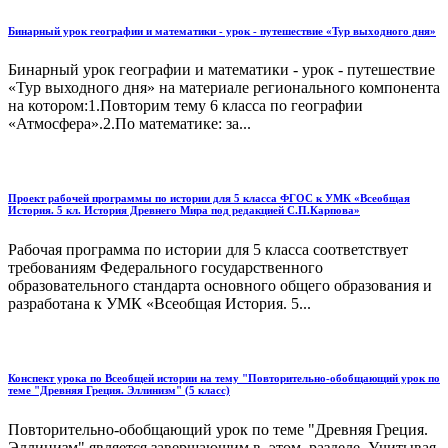
Бинарный урок географии и математики - урок - путешествие «Тур выходного дня»
Бинарный урок географии и математики - урок - путешествие
«Тур выходного дня» на материале регионального компонента
на котором:1.Повторим тему 6 класса по географии
«Атмосфера».2.По математике: за...
Проект рабочей программы по истории для 5 класса ФГОС к УМК «Всеобщая
История. 5 кл. История Древнего Мира под редакцией С.П.Карпова»
Рабочая программа по истории для 5 класса соответствует
требованиям Федерального государственного
образовательного стандарта основного общего образования и
разработана к УМК «Всеобщая История. 5...
Конспект урока по Всеобщей истории на тему "Повторительно-обобщающий урок по
теме "Древняя Греция. Эллинизм" (5 класс)
Повторительно-обобщающий урок по теме "Древняя Греция.
Эллинизм" является завершающим в этом разделе. Учитывая