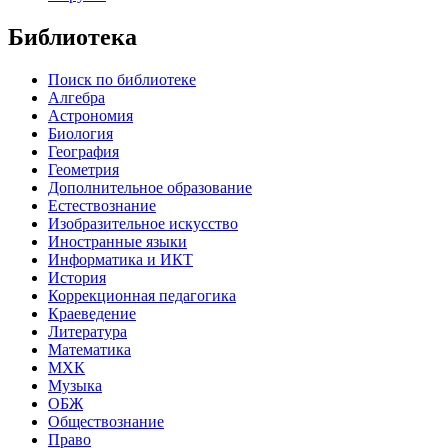
Библиотека
Поиск по библиотеке
Алгебра
Астрономия
Биология
География
Геометрия
Дополнительное образование
Естествознание
Изобразительное искусство
Иностранные языки
Информатика и ИКТ
История
Коррекционная педагогика
Краеведение
Литература
Математика
МХК
Музыка
ОБЖ
Обществознание
Право