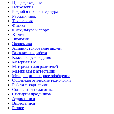
Природоведение
Психология
Родной язык и литература
Русский язык
Технология
Физика
Физкультура и спорт
Химия
Экология
Экономика
Администрирование школы
Внеклассная работа
Классное руководство
Материалы МО
Материалы для родителей
Материалы к аттестации
Междисциплинарное обобщение
Общепедагогические технологии
Работа с родителями
Социальная педагогика
Сценарии праздников
Аудиозаписи
Видеозаписи
Разное