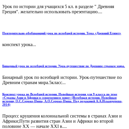
Урок по истории для учащихся 5 кл. в разделе " Древняя
Греция". желательно использовать презентацию....
Повторительно-обобщающий урок по всеобщей истории. Тема «Древний Египет»
конспект урока...
Бинарный урок по всеобщей истории. Урок-путешествие по Древним странам мира.
Бинарный урок по всеобщей истории. Урок-путешествие по
Древним странам мира.5класс...
Конспект урока по Всеобщей истории. Новейшая история для 9 класса по теме
«Страны Азии и Африки в современном мире» (Всеобщая история. Новейшая
история, О.С.Сороко-Цюпа, А.О.Сороко-Цюпа. Под редакцией А.А.Искандерова,
2014)
Процесс крушения колониальной системы в странах Азии и
Африки;Пути развития стран Азии и Африки во второй
половине ХХ — начале XXI в....