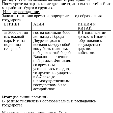
Посмотрите на экран, какие древние страны вы знаете? сейчас
мы работать будем в группах.
Итак,первое задание.
Заполнить линию времени, определите год образования
государств.
ЕГИПЕТ
АЗИЯ
ИНДИЯ и
КИТАЙ
за 3000 лет до
гос-ва возникли 4ооо
В 1 тысячелетии
н.э. южный
лет назад . Города
до н.э. в Индии
царь Египта
Двуречье долго
образовались
подчинил
воевали между собой
государства с
северный
кому быть главным.
царями.
победил в этой борьбе
войсками.
Вавилон. восточное
побережье- Финикия.
со временем
усиливалась то одно,
то другое государство
в 8-7 веке до
н.э.могущественным
государством было
ассирийское.
Итог
: (по линии времени).
В разные тысячелетия образовывались и распадались
государства.
Мы отгадали фразу послания « ,,О,,,».