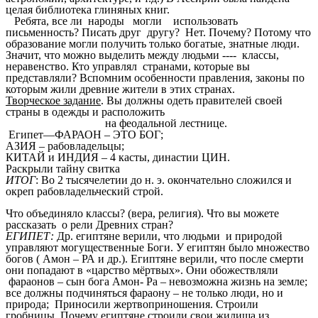
целая библиотека глиняных книг.
Ребята, все ли народы могли использовать
письменность? Писать друг другу? Нет. Почему? Потому что
образование могли получить только богатые, знатные люди.
Значит, что можно выделить между людьми ---- классы,
неравенство. Кто управлял странами, которые вы
представляли? Вспомним особенности правления, законы по
которым жили древние жители в этих странах.
Творческое задание
. Вы должны одеть правителей своей
страны в одежды и расположить
на феодальной лестнице.
Египет—ФАРАОН – ЭТО БОГ;
АЗИЯ – рабовладельцы;
КИТАЙ и ИНДИЯ – 4 касты, династии ЦИН.
Раскрыли тайну свитка
ИТОГ
: Во 2 тысячелетии до н. э. окончательно сложился и
окреп рабовладельческий строй.
Что объединяло классы? (вера, религия). Что вы можете
рассказать о рели Древних стран?
ЕГИПЕТ:
Др. египтяне верили, что людьми и природой
управляют могущественные Боги. У египтян было множество
богов ( Амон – РА и др.). Египтяне верили, что после смерти
они попадают в «царство мёртвых». Они обожествляли
фараонов – сын бога Амон- Ра – невозможна жизнь на земле;
все должны подчиняться фараону – не только люди, но и
природа; Приносили жертвоприношения. Строили
гробницы. Почему египтяне строили свои жилища из