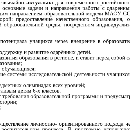
езвычайно
актуальна
для современного российского
 основные задачи и направления работы с одаренны
ующим направлением образовательной модели МАОУ С
орой: предоставление качественного образования
й образовательной среды, посредством индивидуализ
 потенциала учащихся через внедрение в образоват
оддержку и развитие одарённых детей.
звития образования в регионе, и ставит перед собой
азования;
е обучающихся;
тие системы исследовательской деятельности учащихс
редметных олимпиадах всех уровней;
ливым детям 6-х классов.
требования образовательной программы и предусмат
стории;
;
;
уществление личностно- ориентированного подхода 
-воспитательном процессе. В программе использую