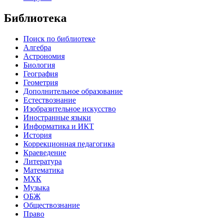
Библиотека
Поиск по библиотеке
Алгебра
Астрономия
Биология
География
Геометрия
Дополнительное образование
Естествознание
Изобразительное искусство
Иностранные языки
Информатика и ИКТ
История
Коррекционная педагогика
Краеведение
Литература
Математика
МХК
Музыка
ОБЖ
Обществознание
Право