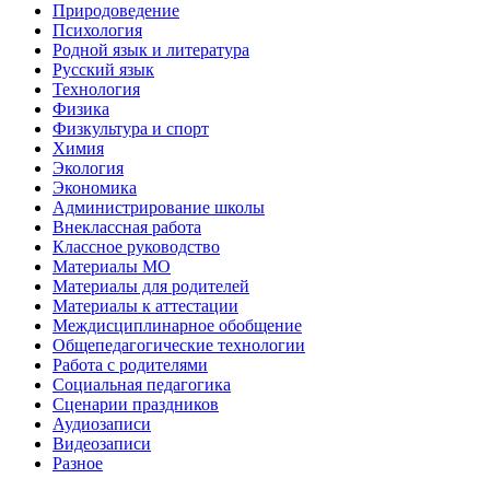
Природоведение
Психология
Родной язык и литература
Русский язык
Технология
Физика
Физкультура и спорт
Химия
Экология
Экономика
Администрирование школы
Внеклассная работа
Классное руководство
Материалы МО
Материалы для родителей
Материалы к аттестации
Междисциплинарное обобщение
Общепедагогические технологии
Работа с родителями
Социальная педагогика
Сценарии праздников
Аудиозаписи
Видеозаписи
Разное