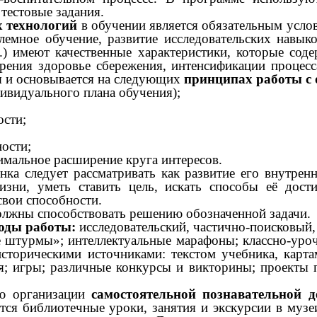
тестовые задания.
 технологий
в обучении является обязательным услов
лемное обучение, развитие исследовательских навык
др.) имеют качественные характеристики, которые с
зрения здоровье сбережения, интенсификации процесс
я и основывается на следующих
принципах работы с 
ивидуального плана обучения);
ости;
ости;
имальное расширение круга интересов.
нка следует рассматривать как развитие его внутрен
изни, уметь ставить цель, искать способы её до
свои способности.
лжны способствовать решению обозначенной задачи.
оды работы:
исследовательский, частично-поисковый
штурмы»; интеллектуальные марафоны; классно-урочн
историческими источниками: текстом учебника, карта
; игры; различные конкурсы и викторины; проекты п
ю организации
самостоятельной познавательной д
ся библиотечные уроки, занятия и экскурсии в музеи