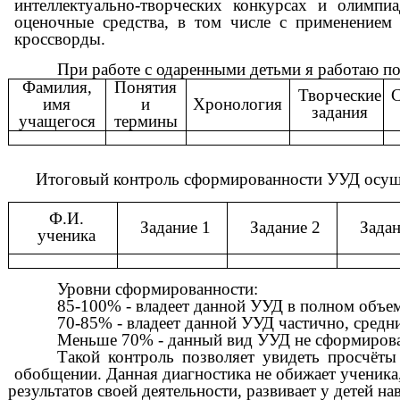
интеллектуально-творческих конкурсах и олимпи
оценочные средства, в том числе с применением
кроссворды.
При работе с одаренными детьми я работаю п
Фамилия,
Понятия
Творческие
С
имя
и
Хронология
задания
учащегося
термины
Итоговый контроль сформированности УУД осущ
Ф.И.
Задание 1
Задание 2
Задан
ученика
Уровни сформированности:
85-100% - владеет данной УУД в полном объе
70-85% - владеет данной УУД частично, средн
Меньше 70% - данный вид УУД не сформирова
Такой контроль позволяет увидеть просчёты
обобщении. Данная диагностика не обижает ученика,
результатов своей деятельности, развивает у детей н