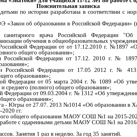
а «Знатоки» для учащихся 11-12 лет по работе с 
Пояснительная записка
детьми по истории разработана в соответствии с н
Закон об образовании в Российской Федерации» (п. 22 ст
го санитарного врача Российской Федерации "Об
ганизации обучения в общеобразовательных учреждени
Российской Федерации от от 17.12.2010 г. №1897 «О
новного общего образования»;
и Российской Федерации от 17.12. 2010 г. № 1897
разования»;
и Российской Федерации от 17.05 2012 г. № 413 
бщего образования»;
ой Федерации от 05 марта 2004 г. № 1089 «Об утве
 и среднего (полного) общего образования»;
 Федерации от 09.03.2004 г. № 1312 «Об утверждении
общего образования»;
а - Югры от 27.07. 2013 №1014 «Об образовании в Х
2020 гг.
ного общего образования МАОУ СОШ №1 на 2015-2020
 работе с одаренными детьми МАОУ СОШ №1 на 2016-
сов. Занятия 1 раз в неделю. За год 35 занятий.