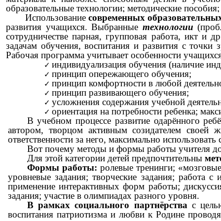
образовательные технологии; методические пособия; 
Использование
современных образовательных
развития учащихся. Выбранные
технологии
(проб
сотрудничестве парная, групповая работа, икт и 
задачам обучения, воспитания и развития с точки 
Рабочая программа учитывает особенности учащихс
индивидуализация обучения (наличие инд
принцип опережающего обучения;
принцип комфортности в любой деятельн
принцип развивающего обучения;
усложнения содержания учебной деятельн
ориентация на потребности ребенка; макс
В учебном процессе развитие одарённого ребё
автором, творцом активным созидателем своей ж
ответственности за него, максимально использовать 
Вот почему методы и формы работы учителя до
Для этой категории детей предпочтительны
мет
Формы работы:
ролевые тренинги; «мозговые 
уровневые задания; творческие задания; работа с 
применение интерактивных форм работы; дискуссия
задания; участие в олимпиадах разного уровня.
В рамках социального партнёрства
с цель
воспитания патриотизма и любви к Родине проводят