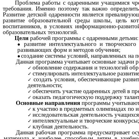
Проблема работы с одаренными учащимися чр
требования. Именно поэтому так важно определить
Развитие детской одаренности является превалир
развитие образовательной среды школы, цель кот
воспитанников, в условиях информационно-развито
образовательных технологий.
Цели
рабочей программы с одаренными детьми:
развитие интеллектуального и творческого
развивающих форм и методов обучения;
создание системы условий, направленных на п
Данная программа учитывает основные задачи ра
обновление содержания и технологий обр
стимулировать интеллектуальное развити
создать условия, обеспечивающие разви
деятельности;
обеспечить участие одаренных детей в п
оказать педагогическую поддержку талант
Основные направления
программы учитывают 
к участию в предметных олимпиадах по и
исследовательская деятельность учащихся
интеллектуальные и творческие конкурсы
клубная деятельность.
Данная рабочая программа предусматривает ос
материала к наиболее способным детям в учебно