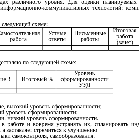
адах различного уровня. Для оценки планируемых
 информационно-коммуникативных технологий: комп
о следующей схеме:
Итоговая
амостоятельная
Устные
Письменные
работа
работа
ответы
работы
(зачет)
ествляю по следующей схеме:
Уровень
ие 3
Итоговый %
сформированности
УУД
ме, высокий уровень сформированности;
ий уровень сформированности;
н, низкий уровень сформированности.
 в работе и вовремя устранять их, спланировать ин
 а заставляет стремиться к улучшению
авыки самоконтроля, самообразования.