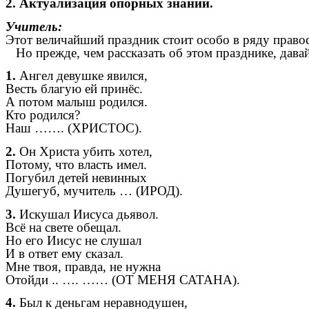
2. Актуализация опорных знаний.
Учитель:
Этот величайший праздник стоит особо в ряду правос
Но прежде, чем рассказать об этом празднике, дава
1.
Ангел девушке явился,
Весть благую ей принёс.
А потом малыш родился.
Кто родился?
Наш ……. (ХРИСТОС).
2.
Он Христа убить хотел,
Потому, что власть имел.
Погубил детей невинных
Душегуб, мучитель … (ИРОД).
3.
Искушал Иисуса дьявол.
Всё на свете обещал.
Но его Иисус не слушал
И в ответ ему сказал.
Мне твоя, правда, не нужна
Отойди .. …. …… (ОТ МЕНЯ САТАНА).
4.
Был к деньгам неравнодушен,