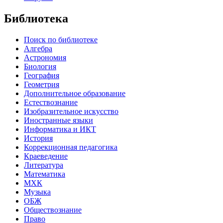
Библиотека
Поиск по библиотеке
Алгебра
Астрономия
Биология
География
Геометрия
Дополнительное образование
Естествознание
Изобразительное искусство
Иностранные языки
Информатика и ИКТ
История
Коррекционная педагогика
Краеведение
Литература
Математика
МХК
Музыка
ОБЖ
Обществознание
Право