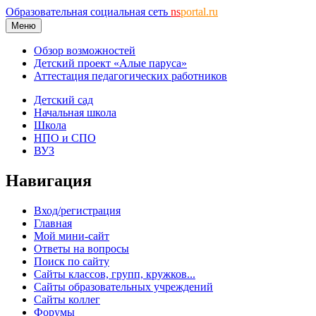
Образовательная социальная сеть
ns
portal.ru
Меню
Обзор возможностей
Детский проект «Алые паруса»
Аттестация педагогических работников
Детский сад
Начальная школа
Школа
НПО и СПО
ВУЗ
Навигация
Вход/регистрация
Главная
Мой мини-сайт
Ответы на вопросы
Поиск по сайту
Сайты классов, групп, кружков...
Сайты образовательных учреждений
Сайты коллег
Форумы