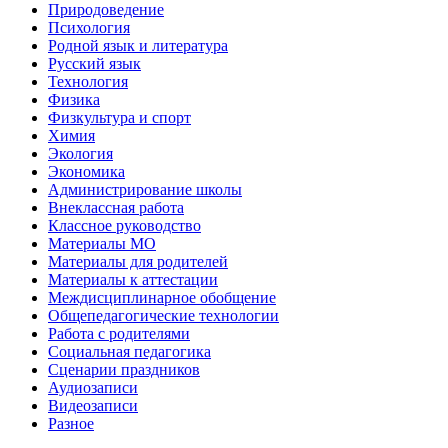
Природоведение
Психология
Родной язык и литература
Русский язык
Технология
Физика
Физкультура и спорт
Химия
Экология
Экономика
Администрирование школы
Внеклассная работа
Классное руководство
Материалы МО
Материалы для родителей
Материалы к аттестации
Междисциплинарное обобщение
Общепедагогические технологии
Работа с родителями
Социальная педагогика
Сценарии праздников
Аудиозаписи
Видеозаписи
Разное