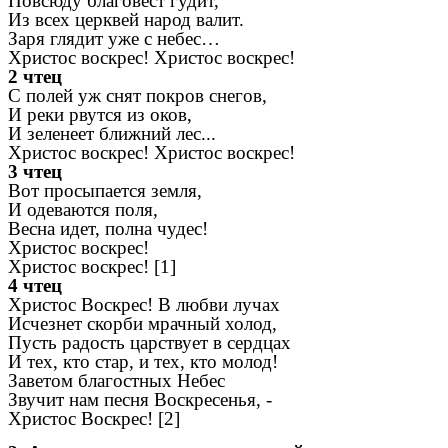
Повсюду благовест гудит,
Из всех церквей народ валит.
Заря глядит уже с небес…
Христос воскрес! Христос воскрес!
2 чтец
С полей уж снят покров снегов,
И реки рвутся из оков,
И зеленеет ближний лес...
Христос воскрес! Христос воскрес!
3 чтец
Вот просыпается земля,
И одеваются поля,
Весна идет, полна чудес!
Христос воскрес!
Христос воскрес! [1]
4 чтец
Христос Воскрес! В любви лучах
Исчезнет скорби мрачный холод,
Пусть радость царствует в сердцах
И тех, кто стар, и тех, кто молод!
Заветом благостных Небес
Звучит нам песня Воскресенья, -
Христос Воскрес!
[2]