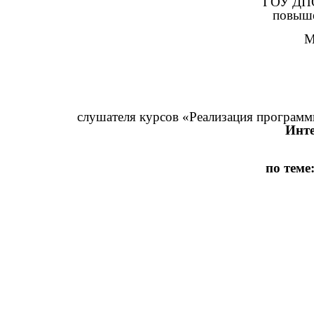
ГОУ ДПО
повыше
М
слушателя курсов «Реализация программ
Инте
по теме