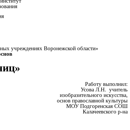
институт
зования
ия
льных учреждениях Воронежской области»
основ
яиц»
Работу выполнил:
Усова Л.Н. учитель
изобразительного искусства,
основ православной культуры
МОУ Подгоренская СОШ
Калачеевского р-на