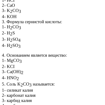
1- HCI
2- CaO
3- K
CO
2
3
4- KOH
3. Формула сернистой кислоты:
1- H
CO
2
3
2- H
S
2
3- H
SO
2
4
4- H
SO
2
3
4. Основанием является вещество:
1- MgCO
3
2- KCI
3- Ca(OH)
2
4- HNO
2
5. Соль K
CO
называется:
2
3
1- силикат калия
2- карбонат калия
3- карбид калия