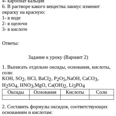
4- карбонат кальция
6. В растворе какого вещества лакмус изменит
окраску на красную:
1- в воде
2- в щелочи
3- в кислоте
Ответы:
Задание к уроку (Вариант 2)
1. Выписать отдельно оксиды, основания, кислоты,
соли:
KOH, SO
, HCI, BaCI
, P
O
,NaOH, CaCO
,
2
2
2
5
3
H
SO
, HNO
,MgO, Ca(OH)
, Li
PO
2
4
3
2
3
4
Оксиды
Основания
Кислоты
Соли
2. Составить формулы оксидов, соответствующих
основаниям и кислотам: