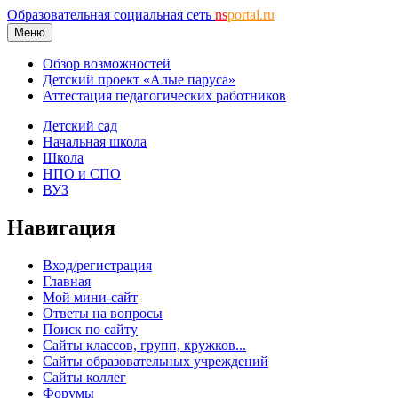
Образовательная социальная сеть
ns
portal.ru
Меню
Обзор возможностей
Детский проект «Алые паруса»
Аттестация педагогических работников
Детский сад
Начальная школа
Школа
НПО и СПО
ВУЗ
Навигация
Вход/регистрация
Главная
Мой мини-сайт
Ответы на вопросы
Поиск по сайту
Сайты классов, групп, кружков...
Сайты образовательных учреждений
Сайты коллег
Форумы