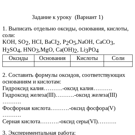
Задание к уроку (Вариант 1)
1. Выписать отдельно оксиды, основания, кислоты,
соли:
KOH, SO
, HCI, BaCI
, P
O
,NaOH, CaCO
,
2
2
2
5
3
H
SO
, HNO
,MgO, Ca(OH)
, Li
PO
2
4
3
2
3
4
Оксиды
Основания
Кислоты
Соли
2. Составить формулы оксидов, соответствующих
основаниям и кислотам:
Гидроксид калия……….-оксид калия……….
Гидроксид железа(III)……….-оксид железа(III)
……….
Фосфорная кислота……….-оксид фосфора(V)
……….
Серная кислота……….-оксид серы(VI)……….
3. Экспериментальная работа: