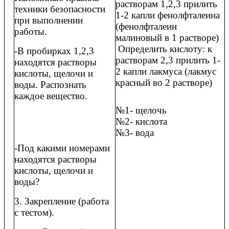
растворам 1,2,3 прилить
техники безопасности
1-2 капли фенолфталеина
при выполнении
(фенолфталеин
работы.
малиновый в 1 растворе)
Определить кислоту: к
-В пробирках 1,2,3
растворам 2,3 прилить 1-
находятся растворы
2 капли лакмуса (лакмус
кислоты, щелочи и
красный во 2 растворе)
воды. Распознать
каждое вещество.
№1- щелочь
№2- кислота
№3- вода
-Под какими номерами
находятся растворы
кислоты, щелочи и
воды?
3. Закрепление (работа
с тестом).