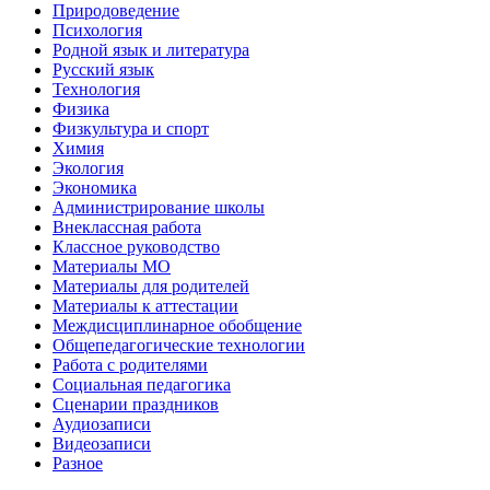
Природоведение
Психология
Родной язык и литература
Русский язык
Технология
Физика
Физкультура и спорт
Химия
Экология
Экономика
Администрирование школы
Внеклассная работа
Классное руководство
Материалы МО
Материалы для родителей
Материалы к аттестации
Междисциплинарное обобщение
Общепедагогические технологии
Работа с родителями
Социальная педагогика
Сценарии праздников
Аудиозаписи
Видеозаписи
Разное