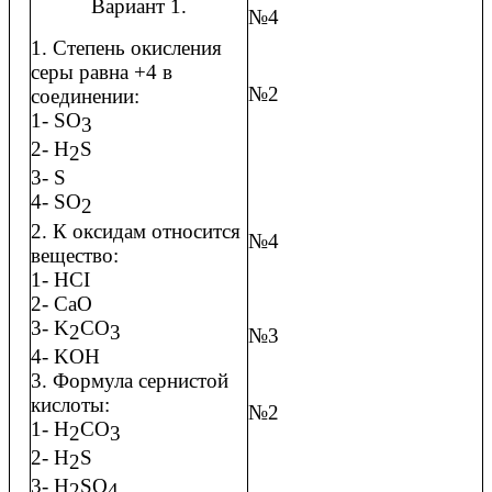
Вариант 1.
№4
1. Степень окисления
серы равна +4 в
№2
соединении:
1- SO
3
2- H
S
2
3- S
4- SO
2
2. К оксидам относится
№4
вещество:
1- HCI
2- CaO
3- K
CO
2
3
№3
4- KOH
3. Формула сернистой
кислоты:
№2
1- H
CO
2
3
2- H
S
2
3- H
SO
2
4