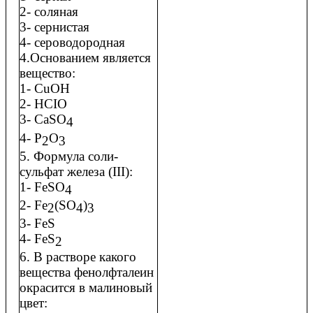
2- соляная
3- сернистая
4- сероводородная
4.Основанием является
вещество:
1- CuOH
2- HCIO
3- CaSO
4
4- P
O
2
3
5. Формула соли-
сульфат железа (III):
1- FeSO
4
2- Fe
(SO
)
2
4
3
3- FeS
4- FeS
2
6. В растворе какого
вещества фенолфталеин
окрасится в малиновый
цвет: