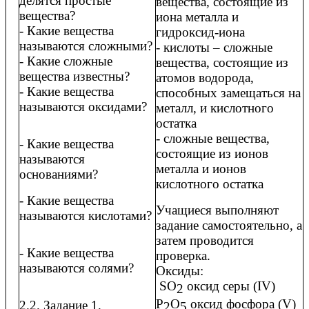
делятся простые
вещества, состоящие из
вещества?
иона металла и
- Какие вещества
гидроксид-иона
называются сложными?
- кислоты – сложные
- Какие сложные
вещества, состоящие из
вещества известны?
атомов водорода,
- Какие вещества
способных замещаться на
называются оксидами?
металл, и кислотного
остатка
- сложные вещества,
- Какие вещества
состоящие из ионов
называются
металла и ионов
основаниями?
кислотного остатка
- Какие вещества
Учащиеся выполняют
называются кислотами?
задание самостоятельно, а
затем проводится
- Какие вещества
проверка.
называются солями?
Оксиды:
SO
оксид серы (IV)
2
P
O
оксид фосфора (V)
2.2. Задание 1.
2
5