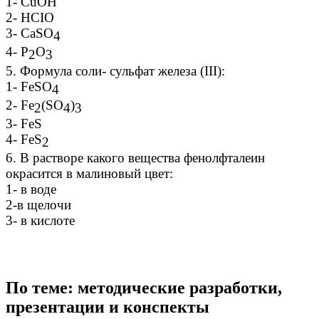
1- CuOH
2- HCIO
3- CaSO
4
4- P
O
2
3
5. Формула соли- сульфат железа (III):
1- FeSO
4
2- Fe
(SO
)
2
4
3
3- FeS
4- FeS
2
6. В растворе какого вещества фенолфталеин
окрасится в малиновый цвет:
1- в воде
2-в щелочи
3- в кислоте
По теме: методические разработки,
презентации и конспекты