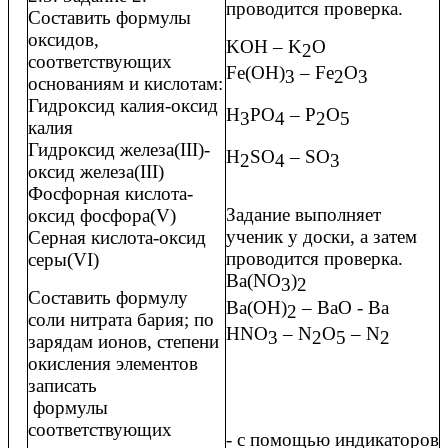
проводится проверка.
Составить формулы
оксидов,
KOH – K
O
2
соответствующих
Fe(OH)
– Fe
O
3
2
3
основаниям и кислотам:
Гидроксид калия-оксид
H
PO
– P
O
3
4
2
5
калия
Гидроксид железа(III)-
H
SO
– SO
2
4
3
оксид железа(III)
Фосфорная кислота-
Задание выполняет
оксид фосфора(V)
ученик у доски, а затем
Серная кислота-оксид
проводится проверка.
серы(VI)
Ba(NO
)
3
2
Составить формулу
Ba(OH)
– BaO - Ba
2
соли нитрата бария; по
HNO
– N
O
– N
3
2
5
2
зарядам ионов, степени
окисления элементов
записать
формулы
соответствующих
- с помощью индикаторов