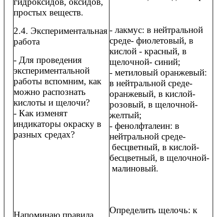
гидроксидов, оксидов,
простых веществ.
- лакмус: в нейтральной
2.4. Экспериментальная
среде- фиолетовый, в
работа
кислой - красный, в
- Для проведения
щелочной- синий;
экспериментальной
- метиловый оранжевый:
работы вспомним, как
в нейтральной среде-
можно распознать
оранжевый, в кислой-
кислоты и щелочи?
розовый, в щелочной-
- Как изменят
желтый;
индикаторы окраску в
- фенолфталеин: в
разных средах?
нейтральной среде-
бесцветный, в кислой-
бесцветный, в щелочной-
малиновый.
Определить щелочь: к
Напоминаю правила