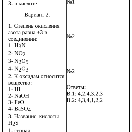
№1
3- в кислоте
Вариант 2.
1. Степень окисления
азота равна +3 в
№2
соединении:
1- H
N
3
2- NO
2
3- N
O
2
5
4- N
O
2
3
№2
2. К оксидам относится
вещество:
Ответы:
1- HI
В.1: 4,2,4,3,2,3
2- NaOH
В.2: 4,3,4,1,2,2
3- FeO
4- BaSO
4
3. Название кислоты
H
S
2
1- серная