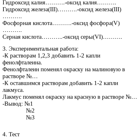
Гидроксид калия……….-оксид калия……….
Гидроксид железа(III)……….-оксид железа(III)
……….
Фосфорная кислота……….-оксид фосфора(V)
……….
Серная кислота………..-оксид серы(VI)……….
3. Экспериментальная работа:
-К растворам 1,2,3 добавить 1-2 капли
фенолфталеина.
Фенолфталеин поменял окраску на малиновую в
растворе №…
-К оставшимся растворам добавить 1-2 капли
лакмуса.
Лакмус поменял окраску на красную в растворе №…
-Вывод: №1
№2
№3
4. Тест