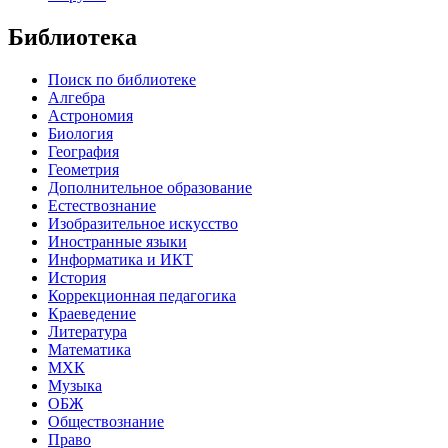
Библиотека
Поиск по библиотеке
Алгебра
Астрономия
Биология
География
Геометрия
Дополнительное образование
Естествознание
Изобразительное искусство
Иностранные языки
Информатика и ИКТ
История
Коррекционная педагогика
Краеведение
Литература
Математика
МХК
Музыка
ОБЖ
Обществознание
Право