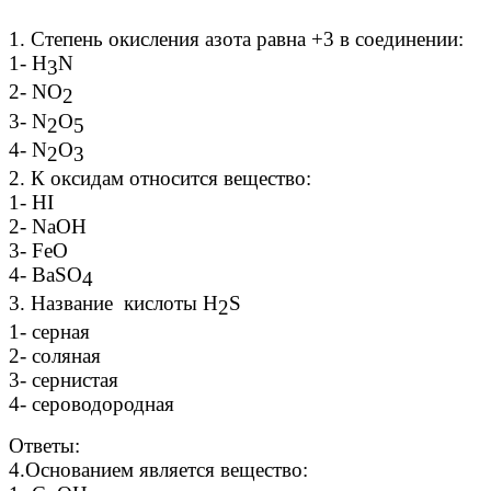
1. Степень окисления азота равна +3 в соединении:
1- H
N
3
2- NO
2
3- N
O
2
5
4- N
O
2
3
2. К оксидам относится вещество:
1- HI
2- NaOH
3- FeO
4- BaSO
4
3. Название кислоты H
S
2
1- серная
2- соляная
3- сернистая
4- сероводородная
Ответы:
4.Основанием является вещество: