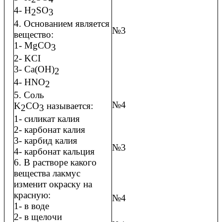
4- H
SO
2
3
4. Основанием является
№3
вещество:
1- MgCO
3
2- KCI
3- Ca(OH)
2
4- HNO
2
5. Соль
№4
K
CO
называется:
2
3
1- силикат калия
2- карбонат калия
3- карбид калия
№3
4- карбонат кальция
6. В растворе какого
вещества лакмус
изменит окраску на
красную:
№4
1- в воде
2- в щелочи