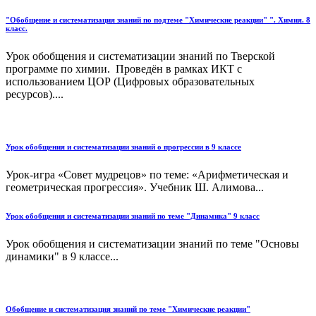
"Обобщение и систематизация знаний по подтеме "Химические реакции" ". Химия. 8
класс.
Урок обобщения и систематизации знаний по Тверской
программе по химии. Проведён в рамках ИКТ с
использованием ЦОР (Цифровых образовательных
ресурсов)....
Урок обобщения и систематизации знаний о прогрессии в 9 классе
Урок-игра «Совет мудрецов» по теме: «Арифметическая и
геометрическая прогрессия». Учебник Ш. Алимова...
Урок обобщения и систематизации знаний по теме "Динамика" 9 класс
Урок обобщения и систематизации знаний по теме "Основы
динамики" в 9 классе...
Обобщение и систематизация знаний по теме "Химические реакции"