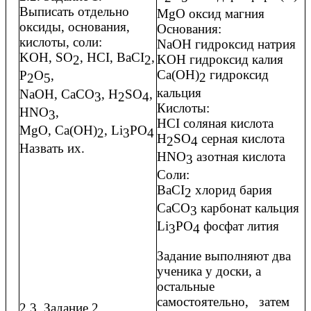
Выписать отдельно
MgO оксид магния
оксиды, основания,
Основания:
кислоты, соли:
NaOH гидроксид натрия
KOH, SO
, HCI, BaCI
,
KOH гидроксид калия
2
2
Ca(OH)
гидроксид
P
O
,
2
2
5
кальция
NaOH, CaCO
, H
SO
,
3
2
4
Кислоты:
HNO
,
3
HCI соляная кислота
MgO, Ca(OH)
, Li
PO
2
3
4
H
SO
серная кислота
2
4
Назвать их.
HNO
азотная кислота
3
Соли:
BaCI
хлорид бария
2
CaCO
карбонат кальция
3
Li
PO
фосфат лития
3
4
Задание выполняют два
ученика у доски, а
остальные
самостоятельно, затем
2.3. Задание 2.