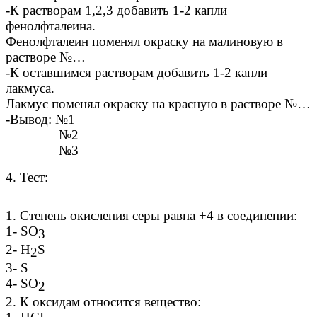
-К растворам 1,2,3 добавить 1-2 капли
фенолфталеина.
Фенолфталеин поменял окраску на малиновую в
растворе №…
-К оставшимся растворам добавить 1-2 капли
лакмуса.
Лакмус поменял окраску на красную в растворе №…
-Вывод: №1
№2
№3
4. Тест:
1. Степень окисления серы равна +4 в соединении:
1- SO
3
2- H
S
2
3- S
4- SO
2
2. К оксидам относится вещество: