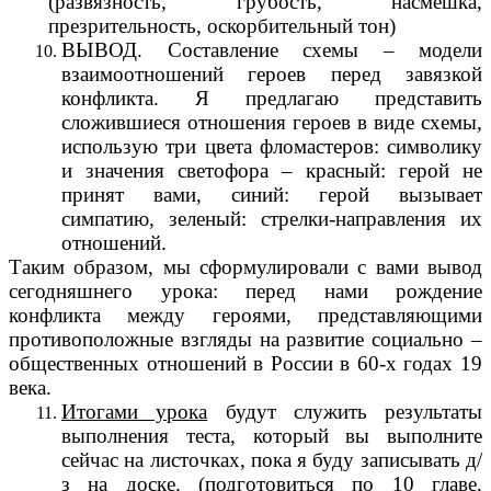
(развязность, грубость, насмешка,
презрительность, оскорбительный тон)
ВЫВОД. Составление схемы – модели
взаимоотношений героев перед завязкой
конфликта. Я предлагаю представить
сложившиеся отношения героев в виде схемы,
использую три цвета фломастеров: символику
и значения светофора – красный: герой не
принят вами, синий: герой вызывает
симпатию, зеленый: стрелки-направления их
отношений.
Таким образом, мы сформулировали с вами вывод
сегодняшнего урока: перед нами рождение
конфликта между героями, представляющими
противоположные взгляды на развитие социально –
общественных отношений в России в 60-х годах 19
века.
Итогами урока
будут служить результаты
выполнения теста, который вы выполните
сейчас на листочках, пока я буду записывать д/
з на доске. (подготовиться по 10 главе,