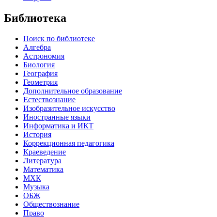
Библиотека
Поиск по библиотеке
Алгебра
Астрономия
Биология
География
Геометрия
Дополнительное образование
Естествознание
Изобразительное искусство
Иностранные языки
Информатика и ИКТ
История
Коррекционная педагогика
Краеведение
Литература
Математика
МХК
Музыка
ОБЖ
Обществознание
Право