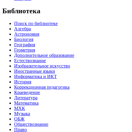
Библиотека
Поиск по библиотеке
Алгебра
Астрономия
Биология
География
Геометрия
Дополнительное образование
Естествознание
Изобразительное искусство
Иностранные языки
Информатика и ИКТ
История
Коррекционная педагогика
Краеведение
Литература
Математика
МХК
Музыка
ОБЖ
Обществознание
Право