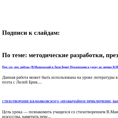
Подписи к слайдам:
По теме: методические разработки, пр
Про это, про любовь (В.Маяковский и Лиля Брик) Презентация к уроку по лирике В.М
Данная работа может быть использована на уроке литературы 
поэта с Лилей Брик....
СТИХОТВОРЕНИЕ В.В.МАЯКОВСКОГО «НЕОБЫЧАЙНОЕ ПРИКЛЮЧЕНИЕ, БЫВШ
Цель урока — познакомить учащихся со стихотворением В.Маяко
искусства, наметить пер­с...