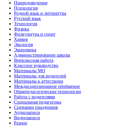
Природоведение
Психология
Родной язык и литература
Русский язык
Технология
Физика
Физкультура и спорт
Химия
Экология
Экономика
Администрирование школы
Внеклассная работа
Классное руководство
Материалы МО
Материалы для родителей
Материалы к аттестации
Междисциплинарное обобщение
Общепедагогические технологии
Работа с родителями
Социальная педагогика
Сценарии праздников
Аудиозаписи
Видеозаписи
Разное