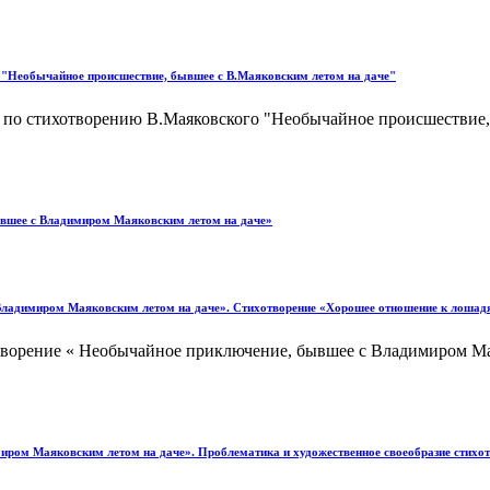
о "Необычайное происшествие, бывшее с В.Маяковским летом на даче"
се по стихотворению В.Маяковского "Необычайное происшествие
ывшее с Владимиром Маяковским летом на даче»
Владимиром Маяковским летом на даче». Стихотворение «Хорошее отношение к лошад
отворение « Необычайное приключение, бывшее с Владимиром М
иром Маяковским летом на даче». Проблематика и художественное своеобразие стихот