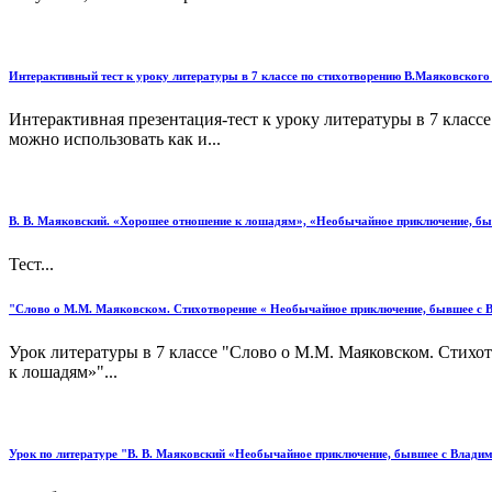
Интерактивный тест к уроку литературы в 7 классе по стихотворению В.Маяковског
Интерактивная презентация-тест к уроку литературы в 7 клас
можно использовать как и...
В. В. Маяковский. «Хорошее отношение к лошадям», «Необычайное приключение, б
Тест...
"Слово о М.М. Маяковском. Стихотворение « Необычайное приключение, бывшее с 
Урок литературы в 7 классе "Слово о М.М. Маяковском. Стих
к лошадям»"...
Урок по литературе "В. В. Маяковский «Необычайное приключение, бывшее с Владим