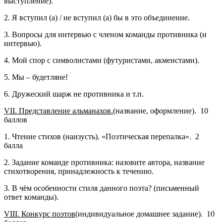
выступление).
2. Я вступил (а) / не вступил (а) бы в это объединение.
3. Вопросы для интервью с членом команды противника (и
интервью).
4. Мой спор с символистами (футуристами, акмеистами).
5. Мы – будетляне!
6. Дружеский шарж не противника и т.п.
VII
. Представление альманахов.
(название, оформление). 10
баллов
1. Чтение стихов (наизусть). «Поэтическая перепалка». 2
балла
2. Задание команде противника: назовите автора, название
стихотворения, принадлежность к течению.
3. В чём особенности стиля данного поэта? (письменный
ответ команды).
VIII
. Конкурс поэтов
(индивидуальное домашнее задание). 10