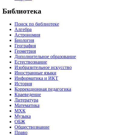
Библиотека
Поиск по библиотеке
Алгебра
Астрономия
Биология
География
Геометрия
Дополнительное образование
Естествознание
Изобразительное искусство
Иностранные языки
Информатика и ИКТ
История
Коррекционная педагогика
Краеведение
Литература
Математика
МХК
Музыка
ОБЖ
Обществознание
Право