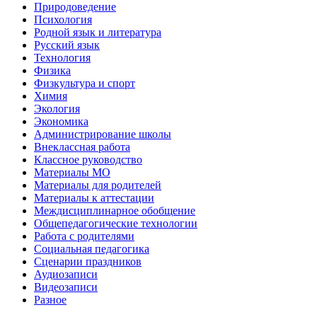
Природоведение
Психология
Родной язык и литература
Русский язык
Технология
Физика
Физкультура и спорт
Химия
Экология
Экономика
Администрирование школы
Внеклассная работа
Классное руководство
Материалы МО
Материалы для родителей
Материалы к аттестации
Междисциплинарное обобщение
Общепедагогические технологии
Работа с родителями
Социальная педагогика
Сценарии праздников
Аудиозаписи
Видеозаписи
Разное