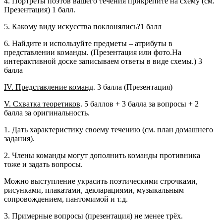
4. Портреты поэтов вашего течения прикрепите на схему (см.
Презентация) 1 балл.
5. Какому виду искусства поклонялись?1 балл
6. Найдите и используйте предметы – атрибуты в
представлении команды. (Презентация или фото.На
интерактивной доске записываем ответы в виде схемы.) 3
балла
IV
. Представление команд
. 3 балла (Презентация)
V
. Схватка теоретиков
. 5 баллов + 3 балла за вопросы + 2
балла за оригинальность.
1. Дать характеристику своему течению (см. план домашнего
задания).
2. Члены команды могут дополнить команды противника
тоже и задать вопросы.
Можно выступление украсить поэтическими строчками,
рисунками, плакатами, декларациями, музыкальным
сопровождением, пантомимой и т.д.
3. Примерные вопросы (презентация) не менее трёх.