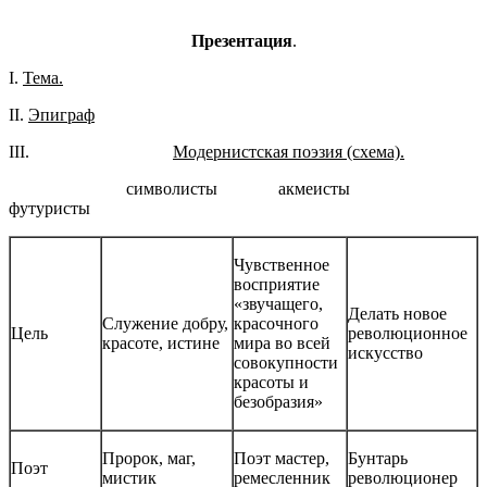
Презентация
.
I.
Тема.
II.
Эпиграф
III.
Модернистская поэзия (схема).
символисты акмеисты
футуристы
Чувственное
восприятие
«звучащего,
Делать новое
Служение добру,
красочного
Цель
революционное
красоте, истине
мира во всей
искусство
совокупности
красоты и
безобразия»
Пророк, маг,
Поэт мастер,
Бунтарь
Поэт
мистик
ремесленник
революционер