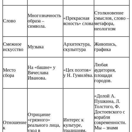
Столкновение
Многозначность
«Прекрасная
смыслов, слово –
Слово
образа –
ясность» слова
метафора,
символа.
неологизм
Смежное
Архитектура,
Живопись,
Музыка
искусство
скульптура
графика
Любая
На «башне» у
Место
«Цех поэтов»
аудитория,
Вячеслава
сбора
у Н. Гумилёва.
площади
Иванова.
городов.
«Долой А.
Пушкина, Л.
Толстого, Ф.
Достоевского с
Отрицание
корабля
«грязного»
Интерес к
Отношение
современности.
реального лица,
культуре,
к
Мы – знамя
уход в
традициям,