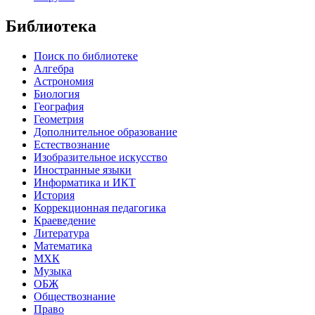
Библиотека
Поиск по библиотеке
Алгебра
Астрономия
Биология
География
Геометрия
Дополнительное образование
Естествознание
Изобразительное искусство
Иностранные языки
Информатика и ИКТ
История
Коррекционная педагогика
Краеведение
Литература
Математика
МХК
Музыка
ОБЖ
Обществознание
Право