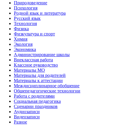
Природоведение
Психология
Родной язык и литература
Русский язык
Технология
Физика
Физкультура и спорт
Химия
Экология
Экономика
Администрирование школы
Внеклассная работа
Классное руководство
Материалы МО
Материалы для родителей
Материалы к аттестации
Междисциплинарное обобщение
Общепедагогические технологии
Работа с родителями
Социальная педагогика
Сценарии праздников
Аудиозаписи
Видеозаписи
Разное