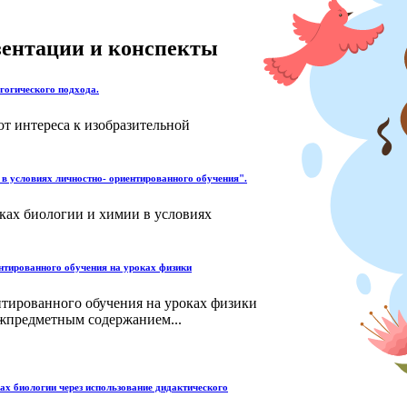
езентации и конспекты
гогического подхода.
ют интереса к изобразительной
в условиях личностно- ориентированного обучения".
ках биологии и химии в условиях
нтированного обучения на уроках физики
нтированного обучения на уроках физики
ежпредметным содержанием...
ах биологии через использование дидактического