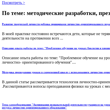
Посмотреть >
По теме: методические разработки, пр
Развитие творческой личности ребенка принципами личностно-ориентированного педа
В моей практике постоянно встречаются дети, которые не теря
деятельности на протяжении всех ...
Описание опыта работы по теме: "Проблемное обучение на уроках биологии и химии 
Описание опыта работы по теме: "Проблемное обучение на уро
личностно- ориентированного обучения"....
Методика преподавния уроков в современной школе с испоьзованием личностно-орие
В данной статье рассматривается технология личностно-орине
.Рассматриваются вопосы преподавания физики на уроках с м
Тема самообразрвания "Активизация познавательной деятельности учащихся на урок
ресурса личностно-ориентированного образования"