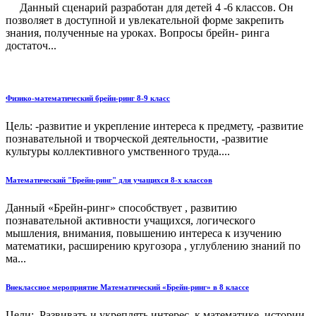
Данный сценарий разработан для детей 4 -6 классов. Он
позволяет в доступной и увлекательной форме закрепить
знания, полученные на уроках. Вопросы брейн- ринга
достаточ...
Физико-математический брейн-ринг 8-9 класс
Цель: -развитие и укрепление интереса к предмету, -развитие
познавательной и творческой деятельности, -развитие
культуры коллективного умственного труда....
Математический "Брейн-ринг" для учащихся 8-х классов
Данный «Брейн-ринг» способствует , развитию
познавательной активности учащихся, логического
мышления, внимания, повышению интереса к изучению
математики, расширению кругозора , углублению знаний по
ма...
Внеклассное мероприятие Математический «Брейн-ринг» в 8 классе
Цели: Развивать и укреплять интерес к математике, истории