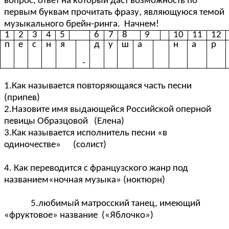
вопрос, ответ на который даст возможность по
первым буквам прочитать фразу, являющуюся темой
музыкального брейн-ринга. Начнем!
1
2
3
4
5
6
7
8
9
10
11
12
п
е
с
н
я
д
у
ш
а
н
а
р
-
1.Как называется повторяющаяся часть песни
(припев)
2.Назовите имя выдающейся Российской оперной
певицы Образцовой (Елена)
3.Как называется исполнитель песни «в
одиночестве» (солист)
4. Как переводится с французского жанр под
названием«ночная музыка» (ноктюрн)
5.любимый матросский танец, имеющий
«фруктовое» название («Яблочко»)