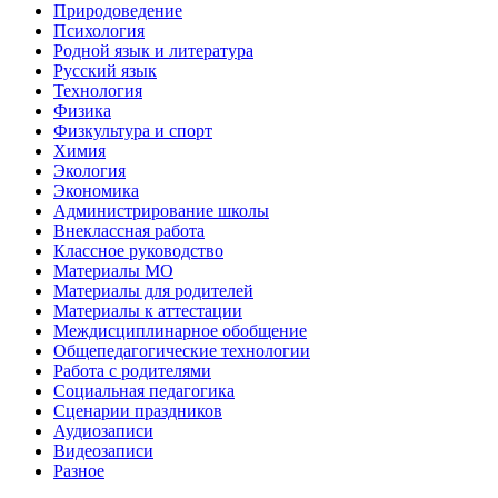
Природоведение
Психология
Родной язык и литература
Русский язык
Технология
Физика
Физкультура и спорт
Химия
Экология
Экономика
Администрирование школы
Внеклассная работа
Классное руководство
Материалы МО
Материалы для родителей
Материалы к аттестации
Междисциплинарное обобщение
Общепедагогические технологии
Работа с родителями
Социальная педагогика
Сценарии праздников
Аудиозаписи
Видеозаписи
Разное