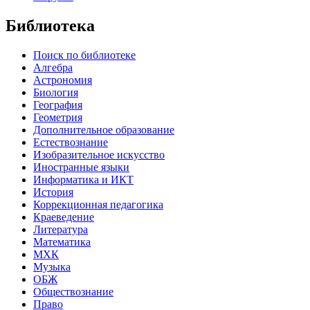
Библиотека
Поиск по библиотеке
Алгебра
Астрономия
Биология
География
Геометрия
Дополнительное образование
Естествознание
Изобразительное искусство
Иностранные языки
Информатика и ИКТ
История
Коррекционная педагогика
Краеведение
Литература
Математика
МХК
Музыка
ОБЖ
Обществознание
Право