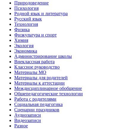
Природоведение
Психология
Родной язык и литература
Русский язык
Технология
Физика
Физкультура и спорт
Химия
Экология
Экономика
Администрирование школы
Внеклассная работа
Классное руководство
Материалы МО
Материалы для родителей
Материалы к аттестации
Междисциплинарное обобщение
Общепедагогические технологии
Работа с родителями
Социальная педагогика
Сценарии праздников
Аудиозаписи
Видеозаписи
Разное