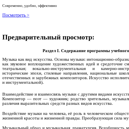
Современно, удобно, эффективно
Посмотреть >
Предварительный просмотр:
Раздел I. Содержание программы учебног
Музыка как вид искусства. Основы музыки: интонационно-образна
как звуковое воплощение художественных идей и средоточие см
театральная; вокально-инструментальная и камерно-инст
исторические эпохи, стилевые направления, национальные шко
отечественных и зарубежных композиторов. Искусство исполните
и инструментальной).
Взаимодействие и взаимосвязь музыки с другими видами искусства
Композитор — поэт — художник; родство зрительных, музыкал
различия выразительных средств разных видов искусства.
Воздействие музыки на человека, её роль в человеческом общес
жизненной красоты и жизненной правды. Преобразующая сила муз
Музыкальный образ и музыкальная драматургия. Всеобщность м