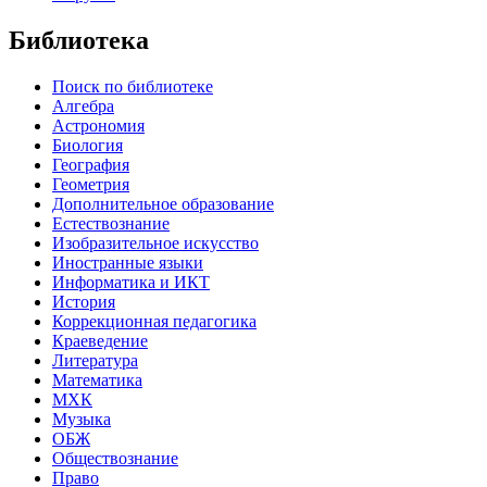
Библиотека
Поиск по библиотеке
Алгебра
Астрономия
Биология
География
Геометрия
Дополнительное образование
Естествознание
Изобразительное искусство
Иностранные языки
Информатика и ИКТ
История
Коррекционная педагогика
Краеведение
Литература
Математика
МХК
Музыка
ОБЖ
Обществознание
Право