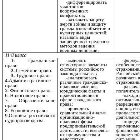
-дифференцировать
участников
вооруженных
конфликтов;
-различать защиту
жертв войны и защиту
гражданских объектов и
культурных ценностей;
называть виды
запрещенных средств и
методов ведения
военных действий.
11-й класс
1.
Гражданское
-выделять
-формул
структурные элементы
особеннос
право
системы российского
страховани
2.
Семейное право.
законодательства;
Российской
3.
Трудовое право.
-анализировать
различать 
4.
Административное
различные гражданско-
страховани
право
правовые явления,
-различа
5
. Финансовое право.
юридические факты и
попечитель
6. Налоговое право.
правоотношения в
-находи
сфере гражданского
оптимальн
7. Образовательное
права;
разрешени
право
-проводить
споров, во
8. Уголовное право.
сравнительный анализ
процессе т
9.Основы российского
организационно-
деятельнос
судопроизводства
правовых форм
-опреде
предпринимательской
применимо
деятельности, выявлять
финансовог
их преимущества и
конкретной
недостатки;
ситуации;