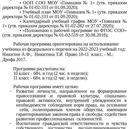
ООП СОО МОУ «Гимназия № 1» (утв. приказом
директора № 01-02-333 от 01.09.2020);
Учебный план МОУ «Гимназия № 1» (утв. приказом
директора № 01-02-333 от 01.09.2020);
Календарный учебный график МОУ «Гимназия №
1» (утв. приказом директора № 01-02-282 от 27.07.2020);
«Положению о рабочей программе по ФГОС СОО»
(утв. приказом директора № 01-02-519 от 30.08.2018);
Рабочая программа ориентирована на использование
учебника
из федерального перечня на 2022-2023 учебный год:
Никитин А.Ф., Никитина Т.И
Право 10-11 класс. - М.:
Дрофа 2017.
Программа рассчитана на:
10 класс - 68ч. в год (2 час. в неделю);
11 класс - 68ч. в год (2 час. в неделю).
Рабочая программа имеет целью:
Развитие личности, направленное на формирование
правосознания и правовой культуры, социально-
правовой активности, внутренней убежденности в
необходимости соблюдения норм права, на осознание
себя, полноправным членом общества, имеющим
гарантированные законом права и свободы; содействие
развитию профессиональных склонностей.
Воспитание гражданской ответственности и чувства
собственного достоинства, дисциплинированности,