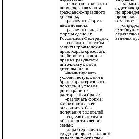
-целостно описывать
-характ
порядок заключения
аудит как 
гражданско-правового
по провед
договора;
проверки ф
-различать формы
отчетности
наследования;
-опреде
-различать виды и
судебную 
формы сделок в
стратегию 
Российской Федерации;
ведения пр
-выявлять способы
защиты гражданских
прав; характеризовать
особенности защиты
прав на результаты
интеллектуальной
деятельности;
-анализировать
условия вступления в
брак, характеризовать
порядок и условия
регистрации и
расторжения брака;
-различать формы
воспитания детей,
оставшихся без
попечения родителей;
-выделять права и
обязанности членов
семьи;
-характеризовать
трудовое право как одну
из ведущих отраслей