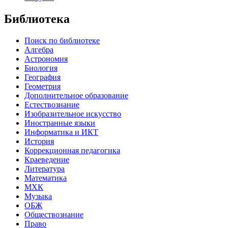
Библиотека
Поиск по библиотеке
Алгебра
Астрономия
Биология
География
Геометрия
Дополнительное образование
Естествознание
Изобразительное искусство
Иностранные языки
Информатика и ИКТ
История
Коррекционная педагогика
Краеведение
Литература
Математика
МХК
Музыка
ОБЖ
Обществознание
Право