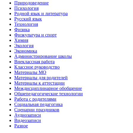
Природоведение
Психология
Родной язык и литература
Русский язык
Технология
Физика
Физкультура и спорт
Химия
Экология
Экономика
Администрирование школы
Внеклассная работа
Классное руководство
Материалы МО
Материалы для родителей
Материалы к аттестации
Междисциплинарное обобщение
Общепедагогические технологии
Работа с родителями
Социальная педагогика
Сценарии праздников
Аудиозаписи
Видеозаписи
Разное