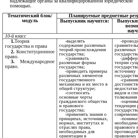
надлежащие органы за квалифицированной юридической
помощью.
Тематический блок/
Планируемые предметные рез
модуль
Выпускник научится:
Выпускн
возм
науч
10-й класс
1.
Теория
-выделять
-провод
содержание различных
сравнитель
государства и права
теорий происхождения
различных 
2.
Конституционное
государства;
государства
право.
-сравнивать
-диффер
3.
Международное
различные формы
теории су
право.
государства;
государств
-приводить примеры
источнику
различных элементов
государств
государственного
-сравнив
механизма и их место в
достоинств
общей структуре;
недостатки
-соотносить
видов и сп
основные черты
толкования
гражданского общества
-оценив
и правового
тенденции 
государства;
государства
-применять знания о
современно
принципах, источниках,
-понима
нормах, институтах и
необходим
отраслях права,
правового 
необходимых для
противодей
ориентации в
правовому 