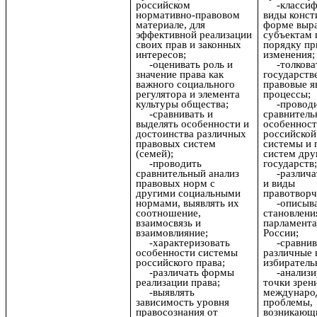
российском
-класси
нормативно-правовом
виды конст
материале, для
форме выра
эффективной реализации
субъектам 
своих прав и законных
порядку пр
интересов;
изменения;
-оценивать роль и
-толкова
значение права как
государств
важного социального
правовые я
регулятора и элемента
процессы;
культуры общества;
-провод
-сравнивать и
сравнитель
выделять особенности и
особеннос
достоинства различных
российской
правовых систем
системы и 
(семей);
систем дру
-проводить
государств
сравнительный анализ
-различ
правовых норм с
и виды
другими социальными
правотворч
нормами, выявлять их
-описыв
соотношение,
становлени
взаимосвязь и
парламента
взаимовлияние;
России;
-характеризовать
-сравнив
особенности системы
различные 
российского права;
избиратель
-различать формы
-анализи
реализации права;
точки зрен
-выявлять
междунаро
зависимость уровня
проблемы,
правосознания от
возникающ