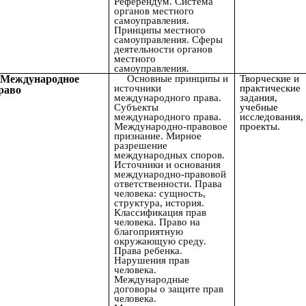
Референдум. Система
органов местного
самоуправления.
Принципы местного
самоуправления. Сферы
деятельности органов
местного
самоуправления.
.Международное
Основные принципы и
Творческие и
источники
практические
раво
международного права.
задания,
Субъекты
учебные
международного права.
исследования,
Международно-правовое
проекты.
признание. Мирное
разрешение
международных споров.
Источники и основания
международно-правовой
ответственности. Права
человека: сущность,
структура, история.
Классификация прав
человека. Право на
благоприятную
окружающую среду.
Права ребенка.
Нарушения прав
человека.
Международные
договоры о защите прав
человека.