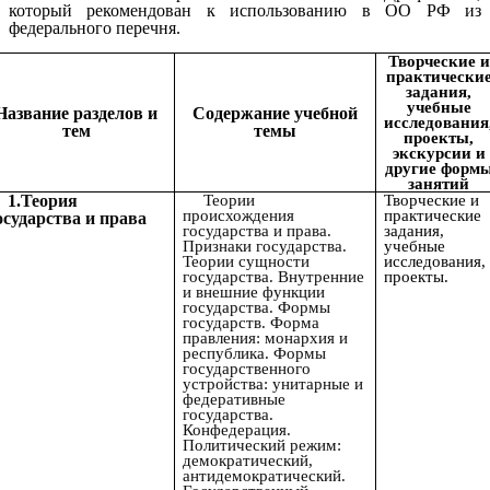
который рекомендован к использованию в ОО РФ из
федерального перечня.
Творческие и
практически
задания,
учебные
Название разделов и
Содержание учебной
исследования
тем
темы
проекты,
экскурсии и
другие форм
занятий
1
.Теория
Теории
Творческие и
происхождения
практические
осударства и права
государства и права.
задания,
Признаки государства.
учебные
Теории сущности
исследования,
государства. Внутренние
проекты.
и внешние функции
государства. Формы
государств. Форма
правления: монархия и
республика. Формы
государственного
устройства: унитарные и
федеративные
государства.
Конфедерация.
Политический режим:
демократический,
антидемократический.