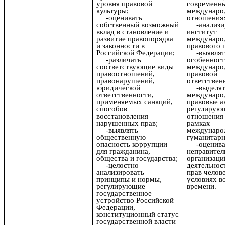
уровня правовой
современн
культуры;
междунаро
-оценивать
отношения
собственный возможный
-анализ
вклад в становление и
институт
развитие правопорядка
междунаро
и законности в
правового 
Российской Федерации;
-выявлят
-различать
особеннос
соответствующие виды
междунаро
правоотношений,
правовой
правонарушений,
ответствен
юридической
-выделя
ответственности,
междунаро
применяемых санкций,
правовые а
способов
регулирую
восстановления
отношения 
нарушенных прав;
рамках
-выявлять
междунаро
общественную
гуманитарн
опасность коррупции
-оценива
для гражданина,
неправител
общества и государства;
организаци
-целостно
деятельнос
анализировать
прав челове
принципы и нормы,
условиях в
регулирующие
времени.
государственное
устройство Российской
Федерации,
конституционный статус
государственной власти