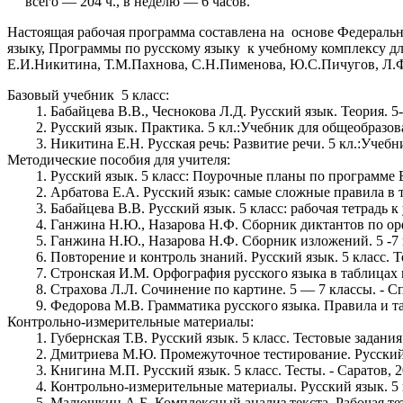
всего — 204 ч., в неделю — 6 часов.
Настоящая рабочая программа составлена на основе Федераль
языку, Программы по русскому языку к учебному комплексу дл
Е.И.Никитина, Т.М.Пахнова, С.Н.Пименова, Ю.С.Пичугов, Л.Ф.
Базовый учебник 5 класс:
Бабайцева В.В., Чеснокова Л.Д. Русский язык. Теория. 5
Русский язык. Практика. 5 кл.:Учебник для общеобразов
Никитина Е.Н. Русская речь: Развитие речи. 5 кл.:Учеб
Методические пособия для учителя:
Русский язык. 5 класс: Поурочные планы по программе В
Арбатова Е.А. Русский язык: самые сложные правила в т
Бабайцева В.В. Русский язык. 5 класс: рабочая тетрадь к 
Ганжина Н.Ю., Назарова Н.Ф. Сборник диктантов по орфо
Ганжина Н.Ю., Назарова Н.Ф. Сборник изложений. 5 -7 к
Повторение и контроль знаний. Русский язык. 5 класс. 
Стронская И.М. Орфография русского языка в таблицах и
Страхова Л.Л. Сочинение по картине. 5 — 7 классы. - Сп
Федорова М.В. Грамматика русского языка. Правила и т
Контрольно-измерительные материалы:
Губернская Т.В. Русский язык. 5 класс. Тестовые задания
Дмитриева М.Ю. Промежуточное тестирование. Русский яз
Книгина М.П. Русский язык. 5 класс. Тесты. - Саратов, 2
Контрольно-измерительные материалы. Русский язык. 5 кл
Малюшкин А.Б. Комплексный анализ текста. Рабочая тетра