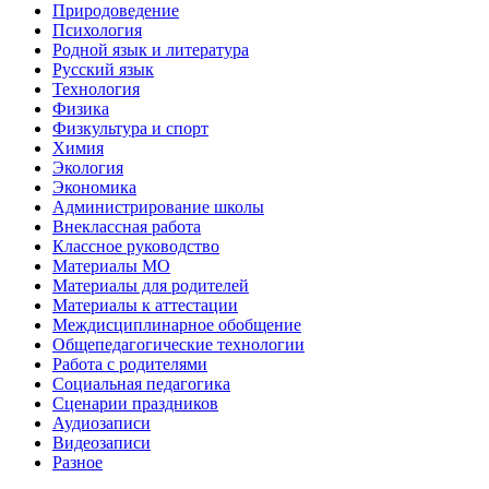
Природоведение
Психология
Родной язык и литература
Русский язык
Технология
Физика
Физкультура и спорт
Химия
Экология
Экономика
Администрирование школы
Внеклассная работа
Классное руководство
Материалы МО
Материалы для родителей
Материалы к аттестации
Междисциплинарное обобщение
Общепедагогические технологии
Работа с родителями
Социальная педагогика
Сценарии праздников
Аудиозаписи
Видеозаписи
Разное