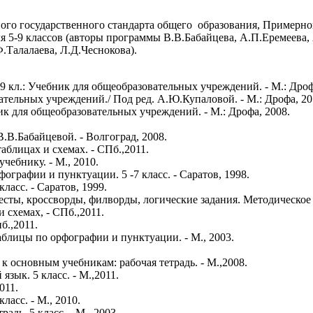
ного государственного стандарта общего образования, Примерн
я 5-9 классов (авторы программы В.В.Бабайцева, А.П.Еремеева
Талалаева, Л.Д.Чеснокова).
-9 кл.: Учебник для общеобразовательных учреждений. - М.: Дроф
ательных учреждений./ Под ред. А.Ю.Купаловой. - М.: Дрофа, 20
ник для общеобразовательных учреждений. - М.: Дрофа, 2008.
.В.Бабайцевой. - Волгоград, 2008.
аблицах и схемах. - СПб.,2011.
учебнику. - М., 2010.
графии и пунктуации. 5 -7 класс. - Саратов, 1998.
ласс. - Саратов, 1999.
Тесты, кроссворды, филворды, логические задания. Методическое
 схемах, - СПб.,2011.
б.,2011.
аблицы по орфографии и пунктуации. - М., 2003.
 к основным учебникам: рабочая тетрадь. - М.,2008.
ык. 5 класс. - М.,2011.
011.
асс. - М., 2010.
дь. 5 класс. - М., 2003.