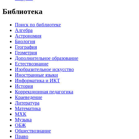
Библиотека
Поиск по библиотеке
Алгебра
Астрономия
Биология
География
Геометрия
Дополнительное образование
Естествознание
Изобразительное искусство
Иностранные языки
Информатика и ИКТ
История
Коррекционная педагогика
Краеведение
Литература
Математика
МХК
Музыка
ОБЖ
Обществознание
Право