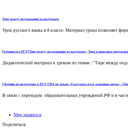
Тире между подлежащим и сказуемым
Урок русского языка в 8 классе. Материал урока позволяет фо
Готовимся к ЕГЭ (Тире между подлежащим и сказуемым , Тире в неполном предложе
Дидактический материал к урокам по темам : "Тире между под
Сборник по подготовке к ЕГЭ, ГИА по темам «Сказуемое и его основные виды», «Т
В связи с переходом образовательных учреждений РФ и в част
Мне нравится
Поделиться: