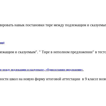
рмировать навык постановки тире между подлежащим и сказуемым,
нии)
лежащим и сказуемым". " Тире в неполном предложении" в тесто
ире между подлежащим и сказуемым», «Односоставное предложение».
ности школ на новую форму итоговой аттестации в 9 классе воз