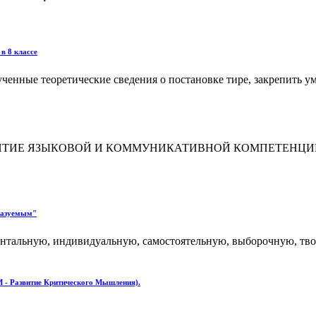
в 8 классе
ченные теоретические сведения о по­становке тире, закрепить 
ЗВИТИЕ ЯЗЫКОВОЙ И КОММУНИКАТИВНОЙ КОМПЕТЕНЦ
сказуемым"
нтальную, индивидуальную, самостоятельную, выборочную, тв
 - Развитие Критического Мышления).