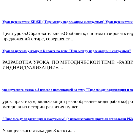
Урок-путешествие КИЖИ ( Тире между подлежащим и сказуемым) Урок-путешествие 
Цели урока:Образовательные:Обобщить, систематизировать изу
предложений с тире, совершенст...
Урок по русскому языку в 8 классе по теме "Тире между подлежащим и сказуемым"
РАЗРАБОТКА УРОКА ПО МЕТОДИЧЕСКОЙ ТЕМЕ: «РА
ИНДИВИДУАЛИЗАЦИИ»....
урок русского языка в 8 классе с презентацией на тему "Тире между подлежащим и 
урок-практикум, включающий разнообразные виды работы:фро
материал из истории развития пункт...
" Тире между подлежащим и сказуемым" (с использованием приёмов технологии РКМ
Урок русского языка для 8 класса....