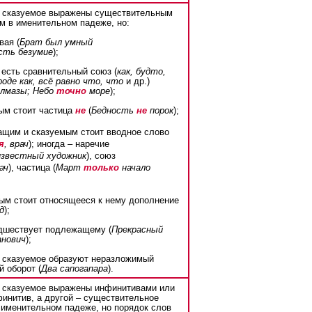
сказуемое выражены существительным
м в именительном падеже, но:
вая (
Брат был умный
есть безумие
);
 есть сравнительный союз (
как, будто,
роде как, всё равно что, что
и др.)
лмазы; Небо
точно
море
);
мым стоит частица
не
(
Бедность
не
порок
);
ащим и сказуемым стоит вводное слово
я
, врач
); иногда – наречие
известный художник
), союз
ач
), частица (
Март
только
начало
мым стоит относящееся к нему дополнение
д
);
едшествует подлежащему (
Прекрасный
анович
);
 сказуемое образуют неразложимый
 оборот (
Два сапогапара
).
сказуемое выражены инфинитивами или
финитив, а другой – существительное
 именительном падеже, но порядок слов