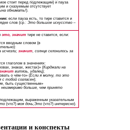
емое стоит перед подлежащим) и пауза
м и сказуемым отсутствует
ына обнимать!
).
ние:
если пауза есть, то тире ставится и
ядке слов (ср.:
Это большое искусство –
и
это, значит
тире не ставится, если:
ся вводным словом (в
ательно
):
 исчезли;
значит
, солнце склонилось за
ся глаголом в значениях:
ловах, знаках, жестах)» (
Кирджали на
значит
витязь, удалец
);
овать о чём-то» (
Если я молчу, то это
я с тобой согласен
);
ние, быть существенным»
неизмеримо больше, чем принято
 подлежащим, выраженным указательным
то
(что?)
моя дочь;Это
(что?)
интересно
).
езентации и конспекты