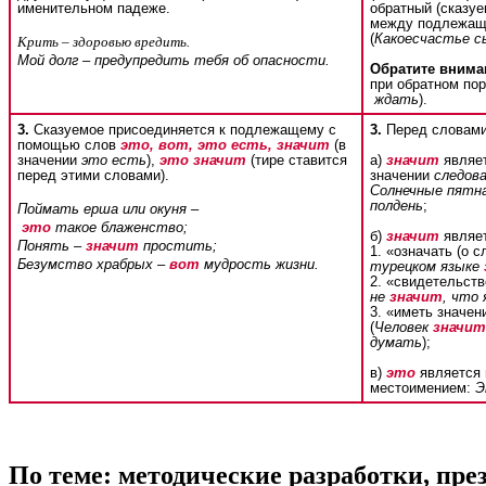
именительном падеже.
обратный (сказу
между подлежащи
(
Какоесчастье с
Крить – здоровью вредить.
Мой долг – предупредить тебя об опасности.
Обратите внима
при обратном пор
ждать
).
3.
Сказуемое присоединяется к подлежащему с
3.
Перед словам
помощью слов
это, вот, это есть, значит
(в
значении
это есть
),
это значит
(тире ставится
а)
значит
являет
перед этими словами).
значении
следов
Солнечные пятна
полдень
;
Поймать ерша или окуня –
это
такое блаженство;
б)
значит
являет
Понять –
значит
простить;
1. «означать (о с
Безумство храбрых –
вот
мудрость жизни.
турецком языке
2. «свидетельств
не
значит
, что 
3. «иметь значе
(
Человек
значит
думать
);
в)
это
является
местоимением:
Э
По теме: методические разработки, пр