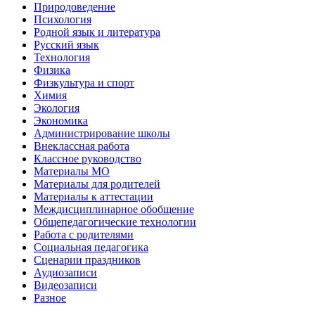
Природоведение
Психология
Родной язык и литература
Русский язык
Технология
Физика
Физкультура и спорт
Химия
Экология
Экономика
Администрирование школы
Внеклассная работа
Классное руководство
Материалы МО
Материалы для родителей
Материалы к аттестации
Междисциплинарное обобщение
Общепедагогические технологии
Работа с родителями
Социальная педагогика
Сценарии праздников
Аудиозаписи
Видеозаписи
Разное