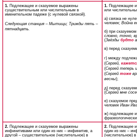
1.
Подлежащее и сказуемое выражены
1.
Подлежащее и 
существительным или числительным в
или числительны
именительном падеже (с нулевой связкой).
а) связка не нуле
человек; Война 
Следующая станция – Мытищи; Трижды пять –
пятнадцать
.
б) при сказуемом
словно, точно, в
(
Звёзды
будто
а
в) перед сказуе
г) между подлеж
(
Сергей,
кажетс
(
Сергей теперь 
(
Сергей
тоже
вр
весны
);
д) перед сказуе
(
Сергей мне сосе
е) сказуемое пр
человек Иван Ив
ж) подлежащее и
фразеологический
2.
Подлежащее и сказуемое выражены
2.
Подлежащее и 
инфинитивами или один из них – инфинитив, а
один из них – ин
другой – существительное (числительное) в
(числительное) в