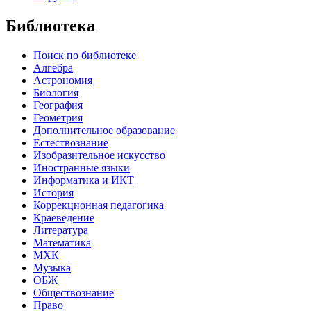
Библиотека
Поиск по библиотеке
Алгебра
Астрономия
Биология
География
Геометрия
Дополнительное образование
Естествознание
Изобразительное искусство
Иностранные языки
Информатика и ИКТ
История
Коррекционная педагогика
Краеведение
Литература
Математика
МХК
Музыка
ОБЖ
Обществознание
Право