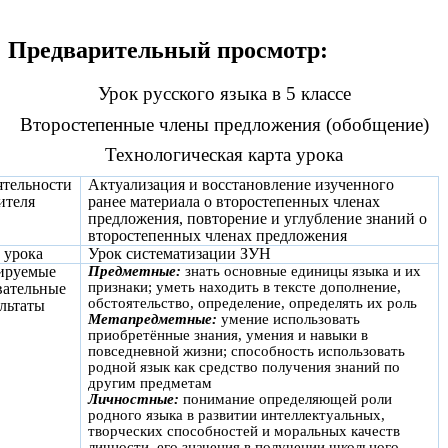
Предварительный просмотр:
Урок русского языка в 5 классе
Второстепенные члены предложения (обобщение)
Технологическая карта урока
ятельности
Актуализация и восстановление изученного
ителя
ранее материала о второстепенных членах
предложения, повторение и углубление знаний о
второстепенных членах предложения
 урока
Урок систематизации ЗУН
ируемые
Предметные:
знать основные единицы языка и их
признаки; уметь находить в тексте дополнение,
вательные
обстоятельство, определение, определять их роль
ультаты
Метапредметные:
умение использовать
приобретённые знания, умения и навыки в
повседневной жизни; способность использовать
родной язык как средство получения знаний по
другим предметам
Личностные:
понимание определяющей роли
родного языка в развитии интеллектуальных,
творческих способностей и моральных качеств
личности, его значения в получении школьного