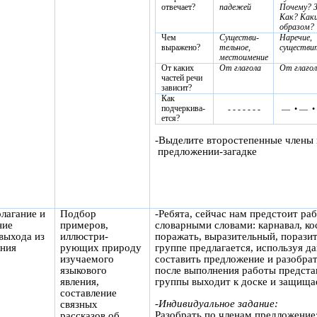
отвечает?
падежей
Почему? 
Как? Как
образом?
Чем
Существи-
Наречие,
выражено?
тельное,
существи
местоимение
От каких
От глагола
От глагол
частей речи
зависит?
Как
подчеркива-
- - - - - - -
— • — •
ется?
-Выделите второстепенные члены 
предложении-загадке
лагание и
Подбор
-Ребята, сейчас нам предстоит раб
ние
примеров,
словарными словами: карнавал, к
выхода из
иллюстри-
поражать, выразительный, порази
ения
рующих природу
группе предлагается, используя д
изучаемого
составить предложение и разобрат
языкового
после выполнения работы предста
явления,
группы выходит к доске и защища
составление
-
Индивидуальное задание:
связных
Разобрать по членам предложение:
рассказов об