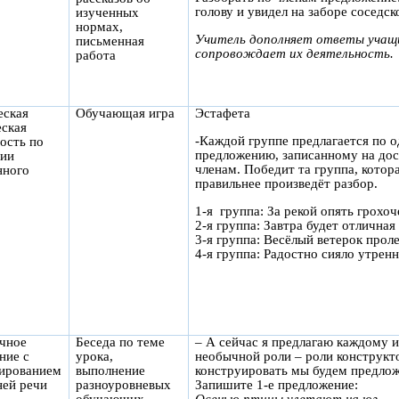
голову и увидел на заборе соседск
изученных
нормах,
Учитель дополняет ответы учащи
письменная
сопровождает их деятельность.
работа
еская
Обучающая игра
Эстафета
еская
-Каждой группе предлагается по 
ость по
предложению, записанному на доск
ции
членам. Победит та группа, котор
нного
правильнее произведёт разбор.
1-я группа: За рекой опять грохоч
2-я группа: Завтра будет отличная
3-я группа: Весёлый ветерок прол
4-я группа: Радостно сияло утренн
ичное
Беседа по теме
– А сейчас я предлагаю каждому и
ние с
урока,
необычной роли – роли конструкт
ированием
выполнение
конструировать мы будем предлож
ней речи
разноуровневых
Запишите 1-е предложение: