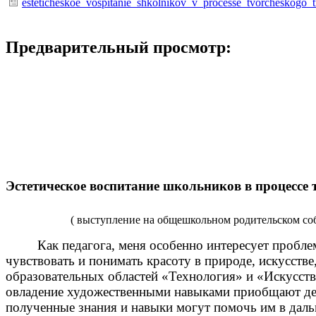
esteticheskoe_vospitanie_shkolnikov_v_processe_tvorcheskogo_
Предварительный просмотр:
Эстетическое воспитание школьников в процессе 
( выступление на общешкольном родительском соб
Как педагога, меня особенно интересует проблема 
чувствовать и понимать красоту в природе, искусств
образовательных областей «Технология» и «Искусств
овладение художественными навыками приобщают дете
полученные знания и навыки могут помочь им в дал