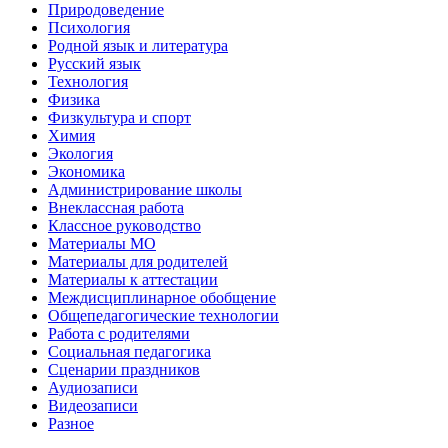
Природоведение
Психология
Родной язык и литература
Русский язык
Технология
Физика
Физкультура и спорт
Химия
Экология
Экономика
Администрирование школы
Внеклассная работа
Классное руководство
Материалы МО
Материалы для родителей
Материалы к аттестации
Междисциплинарное обобщение
Общепедагогические технологии
Работа с родителями
Социальная педагогика
Сценарии праздников
Аудиозаписи
Видеозаписи
Разное