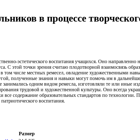
ьников в процессе творческог
енно-эстетического воспитания учащихся. Оно направленно на 
уса. С этой точки зрения считаю плодотворной взаимосвязь обр
в том числе местных ремесел, овладение художественными нав
ругой, полученные знания и навыки могут помочь им в дальнейш
 занимались одним видом ремесла, изготовляли те или иные изд
ования трудовой и художественной культуры. Оно всегда украш
ки все содержание образовательных стандартов по технологии.
и патриотического воспитания.
Размер