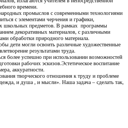
риалов, излагаются учителем в непосредственной
ебного времени.
е народных промыслов с современными технологиями
иться с элементами черчения и графики,
гих школьных предметов. В рамках программы
анием декоративных материалов, с различными
ами обработки природного материала.
тобы дети могли освоить различные художественные
летворение результатами труда.
ься более успешно при использовании возможностей
дготовки рабочих эскизов.Эстетическое воспитание
ера, аккуратности.
рования творческого отношения к труду и проблеме
ежда, и душа , и мысли». Наша задача – сделать так,