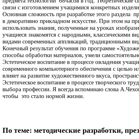
предмета технологии 68часов в год. Теоретические с
связи с изготовлением учащимися конкретных издели
Основная сложность при разработке этого раздела п
в декоративно прикладном искусстве. При этом на п
использовать знания, полученные на уроках изобра
учащиеся знакомятся с народными, классическими в
видами современных аппликаций, традиционными ви
Конечный результат обучения по программе «Художес
способы обработки материалов, умели самостоятельн
Эстетическое воспитание в процессе овладения учащ
современного компьютерного обеспечения с целью ил
влияет на развитие художественного вкуса, простран
Эстетическое воспитание в процессе творческого тру
выбора профессии. Я всегда вспоминаю слова А.Чехова
чтобы это стало нормой жизни.
По теме: методические разработки, пр