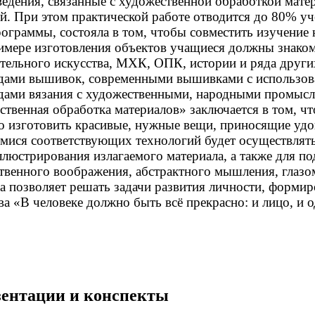
ведения, связанные с художественной обработкой мате
й. При этом практической работе отводится до 80% уч
рограммы, состояла в том, чтобы совместить изучени
римере изготовления объектов учащиеся должны знаком
зительного искусства, МХК, ОПК, истории и ряда дру
идами вышивок, современными вышивками с использов
дами вязания с художественными, народными промысл
твенная обработка материалов» заключается в том, ч
о изготовить красивые, нужные вещи, приносящие удов
имися соответствующих технологий будет осуществлят
люстрирования излагаемого материала, а также для по
ственного воображения, абстрактного мышления, глазом
да позволяет решать задачи развития личности, форми
 «В человеке должно быть всё прекрасно: и лицо, и од
езентации и конспекты