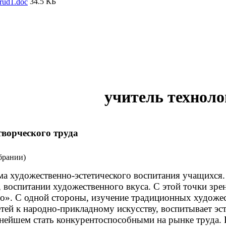
34.5 КБ
trud1.doc
Ермакова Ма
учитель техно
творческого труда
рании)
художественно-эстетического воспитания учащихся. О
е, воспитании художественного вкуса. С этой точки зр
о». С одной стороны, изучение традиционных художес
й к народно-прикладному искусству, воспитывает эсте
ьнейшем стать конкурентоспособными на рынке труда