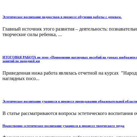
Эстетическое воспитание подростков в процессе обучения работы с деревом.
Главный источник этого развития – деятельность: познавательн
творческие силы ребенка, ...
ИТОГОВАЯ РАБОТА по теме «Применение наглядных пособий на уроках изобразительно
занятий по народной жи
Приведенная нижа работа являлась отчетной на курсах "Народ
наглядных посо...
Эстетическое воспитание учащихся в процессе преподавания образовательной област
В статье рассматриваются вопросы эстетического воспитания 
Нравственно-эстетическое воспитание учащихся в процессе творческого труда