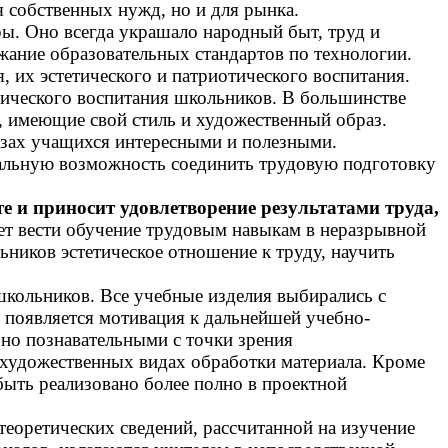
я собственных нужд, но и для рынка.
ы. Оно всегда украшало народный быт, труд и
жание образовательных стандартов по технологии.
 их эстетического и патриотического воспитания.
ического воспитания школьников. В большинстве
и, имеющие свой стиль и художественный образ.
азах учащихся интересными и полезными.
альную возможность соединить трудовую подготовку
 и приносит удовлетворение результатами труда,
т вести обучение трудовым навыкам в неразрывной
ников эстетическое отношение к труду, научить
школьников. Все учебные изделия выбирались с
и появляется мотивация к дальнейшей учебно-
ьно познавательными с точки зрения
 художественных видах обработки материала. Кроме
быть реализовано более полно в проектной
теоретических сведений, рассчитанной на изучение