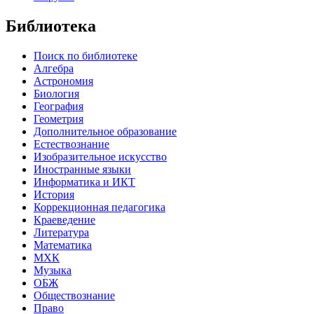
Библиотека
Поиск по библиотеке
Алгебра
Астрономия
Биология
География
Геометрия
Дополнительное образование
Естествознание
Изобразительное искусство
Иностранные языки
Информатика и ИКТ
История
Коррекционная педагогика
Краеведение
Литература
Математика
МХК
Музыка
ОБЖ
Обществознание
Право