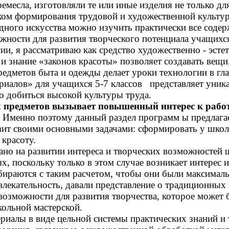
емесла, изготовляли те или иные изделия не только дл
ком формирования трудовой и художественной культур
дного искусства можно изучить практически все содер
ости для развития творческого потенциала учащихся,
 я рассматриваю как средство художественно - эстет
 и знание «законов красоты» позволяет создавать вещ
едметов быта и одежды делает уроки технологии в гл
иалов» для учащихся 5-7 классов представляет уник
о добиться высокой культуры труда.
предметов вызывает повышенный интерес к работе
Именно поэтому данный раздел программ ы предлагае
вит своими основными задачами: сформировать у школь
красоту.
ано на развитии интереса и творческих возможностей 
, поскольку только в этом случае возникает интерес 
дбираются с таким расчетом, чтобы они были максимал
влекательность, давали представление о традиционных
озможности для развития творчества, которое может 
кольной мастерской.
риалы в виде цельной системы практических знаний и 