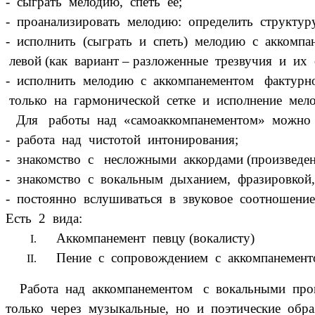
- сыграть мелодию, спеть ее;
- проанализировать мелодию: определить структуру
- исполнить (сыграть и спеть) мелодию с аккомп
левой (как вариант – разложенные трезвучия и их 
- исполнить мелодию с аккомпанементом фактурно
только на гармонической сетке и исполнение мело
Для работы над «самоаккомпанементом» можно б
- работа над чистотой интонирования;
- знакомство с несложными аккордами (произведе
- знакомство с вокальным дыханием, фразировкой
- постоянно вслушиваться в звуковое соотношени
Есть 2 вида:
Аккомпанемент певцу (вокалисту)
Пение с сопровождением с аккомпанемент
Работа над аккомпанементом с вокальными произ
только через музыкальные, но и поэтические обра