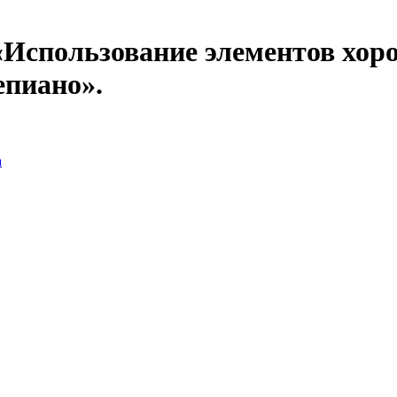
«Использование элементов хоро
епиано».
а