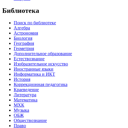
Библиотека
Поиск по библиотеке
Алгебра
Астрономия
Биология
География
Геометрия
Дополнительное образование
Естествознание
Изобразительное искусство
Иностранные языки
Информатика и ИКТ
История
Коррекционная педагогика
Краеведение
Литература
Математика
МХК
Музыка
ОБЖ
Обществознание
Право