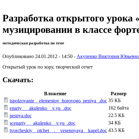
Разработка открытого урока 
музицировании в классе форт
методическая разработка по теме
Опубликовано 24.01.2012 - 14:50 -
Акуленко Виктория Юрьевн
Открытый урок по хору, творческий отчет
Скачать:
Вложение
Размер
35 КБ
ispolzovanie__elementov_horovogo_peniya_.doc
162 байта
enariy___akulenko__v.yu_.doc
22.5 КБ
pesnya.doc
34 КБ
scenariy___akulenko__v.yu_.doc
43.5 КБ
tvorcheskiy__otchet__.__vesennyaya__kapel.doc