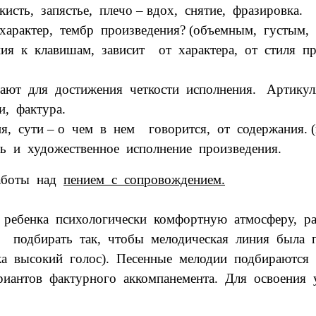
исть, запястье, плечо – вдох, снятие, фразировка.
рактер, тембр произведения? (объемным, густым, 
ия к клавишам, зависит от характера, от стиля про
ают для достижения четкости исполнения. Артикуля
, фактура.
я, сути – о чем в нем говорится, от содержания. (
десь и художественное исполнение произведения
работы над
пением с сопровождением.
я ребенка психологически комфортную атмосферу, ра
 подбирать так, чтобы мелодическая линия была п
енка высокий голос). Песенные мелодии подбираютс
иантов фактурного аккомпанемента. Для освоения 