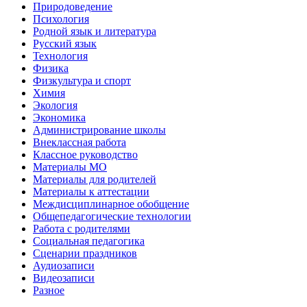
Природоведение
Психология
Родной язык и литература
Русский язык
Технология
Физика
Физкультура и спорт
Химия
Экология
Экономика
Администрирование школы
Внеклассная работа
Классное руководство
Материалы МО
Материалы для родителей
Материалы к аттестации
Междисциплинарное обобщение
Общепедагогические технологии
Работа с родителями
Социальная педагогика
Сценарии праздников
Аудиозаписи
Видеозаписи
Разное