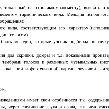
, тональный план (по аккомпанементу), выявить отк
анементом гармонического вида. Мелодия исполняе
обращения);
го вида, соответствующим его характеру (исполнен
дии голосом).
рать мелодии, которые ученик подбирал по слух
ния для скрипки, домры и т.д. вокальными произве
, тембрами голосов и различных музыкальных инст
е вокальной и фортепианной партии, звуковой конт
ом.
ведениями имеет свои особенности т.к. содержан
зы, через соединение звука и слова, т.к. человеч