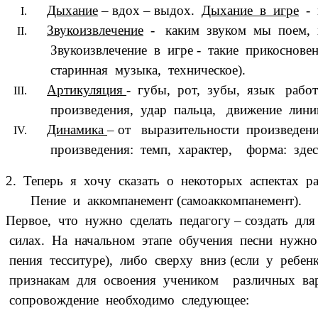
Дыхание
– вдох – выдох.
Дыхание в игре
- к
Звукоизвлечение
- каким звуком мы поем, ха
Звукоизвлечение в игре - такие прикосновен
старинная музыка, техническое).
Артикуляция
- губы, рот, зубы, язык работ
произведения, удар пальца, движение линии
Динамика
– от выразительности произведени
произведения: темп, характер, форма: з
2. Теперь я хочу сказать о некоторых аспектах 
Пение и аккомпанемент (самоаккомпанемент).
Первое, что нужно сделать педагогу – создать дл
силах. На начальном этапе обучения песни нужно
пения тесситуре), либо сверху вниз (если у реб
признакам для освоения учеником различных вар
сопровождение необходимо следующее: