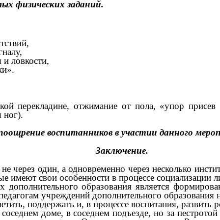
ых физических заданий.
тствий,
гналу,
 и ловкости,
ки».
кой перекладине, отжимание от пола, «упор присев
 ног).
 поощрение воспитанников в участии данного меро
Заключение.
 не через один, а одновременно через несколько инстит
е имеют свои особенности в процессе социализации л
 дополнительного образования является формировани
педагогам учреждений дополнительного образования н
етить, поддержать и, в процессе воспитания, развить р
в соседнем доме, в соседнем подъезде, но за пестрот