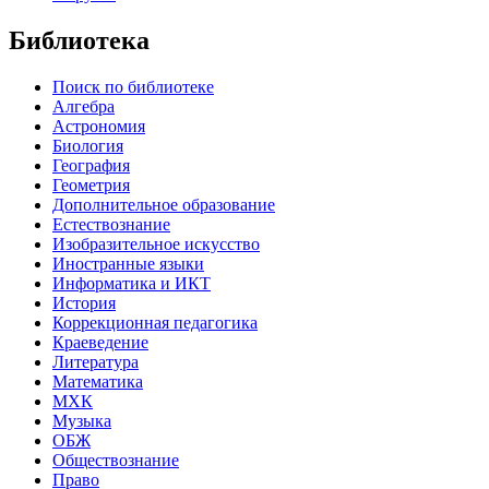
Библиотека
Поиск по библиотеке
Алгебра
Астрономия
Биология
География
Геометрия
Дополнительное образование
Естествознание
Изобразительное искусство
Иностранные языки
Информатика и ИКТ
История
Коррекционная педагогика
Краеведение
Литература
Математика
МХК
Музыка
ОБЖ
Обществознание
Право