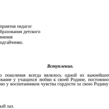
приятия педагог
бразования детского
инения
одгайченко.
Вступление.
го поколения всегда являлось одной из важнейши
вание у учащихся любви к своей Родине, постоянной
нию у воспитанников чувства гордости за свою Родину
й зал.