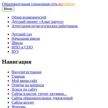
Образовательная социальная сеть
ns
portal.ru
Меню
Обзор возможностей
Детский проект «Алые паруса»
Аттестация педагогических работников
Детский сад
Начальная школа
Школа
НПО и СПО
ВУЗ
Навигация
Вход/регистрация
Главная
Мой мини-сайт
Ответы на вопросы
Поиск по сайту
Сайты классов, групп, кружков...
Сайты образовательных учреждений
Сайты коллег
Форумы