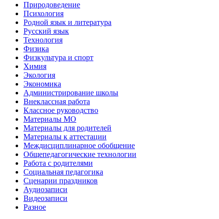
Природоведение
Психология
Родной язык и литература
Русский язык
Технология
Физика
Физкультура и спорт
Химия
Экология
Экономика
Администрирование школы
Внеклассная работа
Классное руководство
Материалы МО
Материалы для родителей
Материалы к аттестации
Междисциплинарное обобщение
Общепедагогические технологии
Работа с родителями
Социальная педагогика
Сценарии праздников
Аудиозаписи
Видеозаписи
Разное