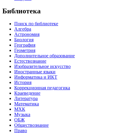
Библиотека
Поиск по библиотеке
Алгебра
Астрономия
Биология
География
Геометрия
Дополнительное образование
Естествознание
Изобразительное искусство
Иностранные языки
Информатика и ИКТ
История
Коррекционная педагогика
Краеведение
Литература
Математика
МХК
Музыка
ОБЖ
Обществознание
Право