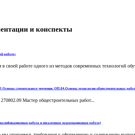
езентации и конспекты
ей работе»
в своей работе одного из методов современных технологий обуч
3 Основы строительного черчения. ОП.04.Основы технологии общестроительных работ
270802.09 Мастер общестроительных работ...
лификационная работа и письменная экзаменационная работа)
ю мы опираемся, требования к оформлению и содержанию выпу