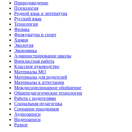
Природоведение
Психология
Родной язык и литература
Русский язык
Технология
Физика
Физкультура и спорт
Химия
Экология
Экономика
Администрирование школы
Внеклассная работа
Классное руководство
Материалы МО
Материалы для родителей
Материалы к аттестации
Междисциплинарное обобщение
Общепедагогические технологии
Работа с родителями
Социальная педагогика
Сценарии праздников
Аудиозаписи
Видеозаписи
Разное