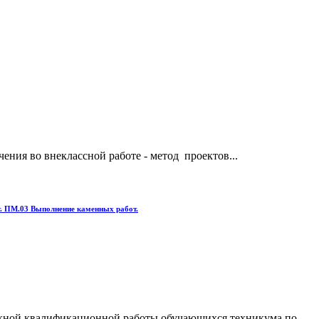
ения во внеклассной работе - метод проектов...
. ПМ.03 Выполнение каменных работ.
скной квалификационной работы обучающихся техникума по