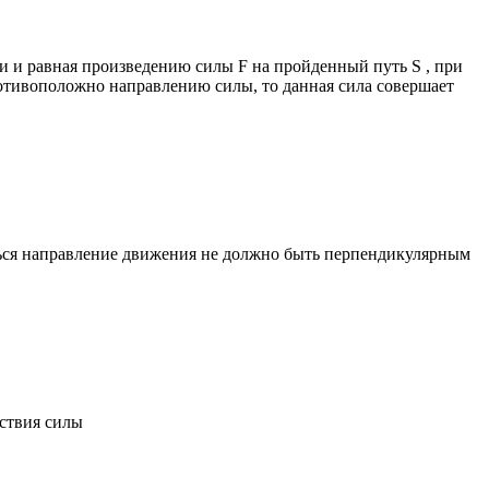
ии и равная произведению силы F на пройденный путь S , при
ротивоположно направлению силы, то данная сила совершает
ться направление движения не должно быть перпендикулярным
йствия силы