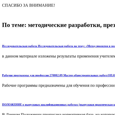
СПАСИБО ЗА ВНИМАНИЕ!
По теме: методические разработки, пр
Исследовательская работа Исследовательская работа на тему: «Метод проектов в мо
в данном материале изложены результаты применения учителем 
Рабочие программы для профессии 270802.09 Мастер общестроительных работ:ОП.0
Рабочие программы предназначены для обучения по профессии 
ПОЛОЖЕНИЕ о выпускных квалификационных работах (выпускная практическая ква
В Данном Положении прописана нормативная база, на котору