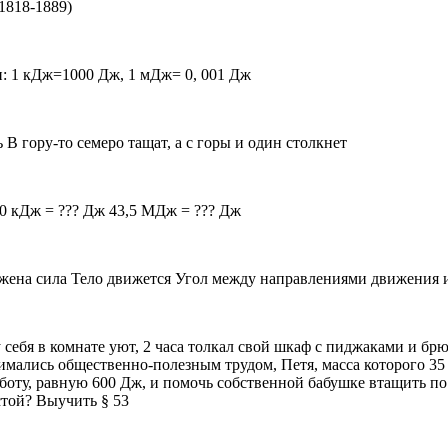
1818-1889)
: 1 кДж=1000 Дж, 1 мДж= 0, 001 Дж
 В гору-то семеро тащат, а с горы и один столкнет
0 кДж = ??? Дж 43,5 МДж = ??? Дж
жена сила Тело движется Угол между направлениями движения и 
 себя в комнате уют, 2 часа толкал свой шкаф с пиджаками и брю
мались общественно-полезным трудом, Петя, масса которого 35 к
боту, равную 600 Дж, и помочь собственной бабушке втащить по 
стой? Выучить § 53