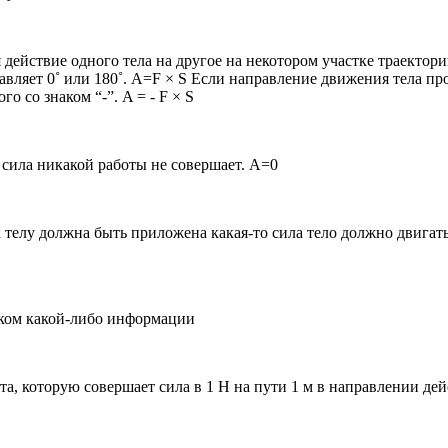
действие одного тела на другое на некотором участке траектор
авляет 0˚ или 180˚. A=F × S Если направление движения тела п
о со знаком “-”. A = - F × S
 сила никакой работы не совершает. A=0
 телу должна быть приложена какая-то сила тело должно двига
еком какой-либо информации
а, которую совершает сила в 1 Н на пути 1 м в направлении де