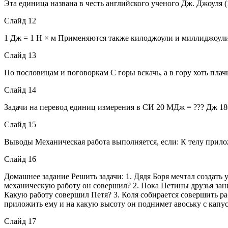
Эта единица названа в честь английского ученого Дж. Джоуля (
Слайд 12
1 Дж = 1 Н × м Применяются также килоджоули и миллиджоули
Слайд 13
По пословицам и поговоркам С горы вскачь, а в гору хоть плачь
Слайд 14
Задачи на перевод единиц измерения в СИ 20 МДж = ??? Дж 18
Слайд 15
Выводы Механическая работа выполняется, если: К телу прило
Слайд 16
Домашнее задание Решить задачи: 1. Дядя Боря мечтал создать у
механическую работу он совершил? 2. Пока Петины друзья зани
Какую работу совершил Петя? 3. Коля собирается совершить ра
приложить ему и на какую высоту он поднимет авоську с капу
Слайд 17