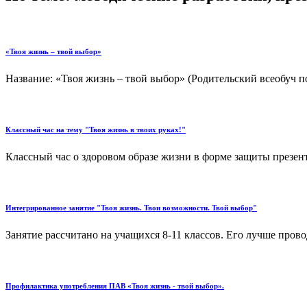
«Твоя жизнь – твой выбор»
Название: «Твоя жизнь – твой выбор» (Родительский всеобуч 
Классный час на тему "Твоя жизнь в твоих руках!"
Классный час о здоровом образе жизни в форме защиты презен
Интегрированное занятие "Твоя жизнь. Твои возможности. Твой выбор"
Занятие рассчитано на учащихся 8-11 классов. Его лучше прово
Профилактика употребления ПАВ «Твоя жизнь - твой выбор».