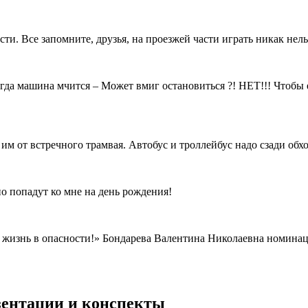
сти. Все запомните, друзья, на проезжей части играть никак нельз
да машина мчится – Может вмиг остановиться ?! НЕТ!!! Чтобы ей
 им от встречного трамвая. Автобус и троллейбус надо сзади обх
 попадут ко мне на день рождения!
изнь в опасности!» Бондарева Валентина Николаевна номинация
езентации и конспекты