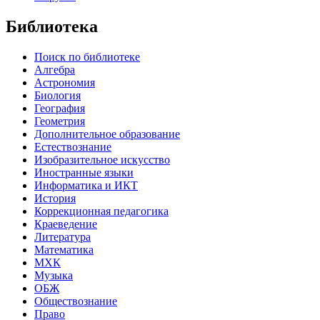
Библиотека
Поиск по библиотеке
Алгебра
Астрономия
Биология
География
Геометрия
Дополнительное образование
Естествознание
Изобразительное искусство
Иностранные языки
Информатика и ИКТ
История
Коррекционная педагогика
Краеведение
Литература
Математика
МХК
Музыка
ОБЖ
Обществознание
Право