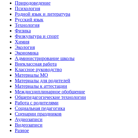
Природоведение
Психология
Родной язык и литература
Русский язык
Технология
Физика
Физкультура и спорт
Химия
Экология
Экономика
Администрирование школы
Внеклассная работа
Классное руководство
Материалы МО
Материалы для родителей
Материалы к аттестации
Междисциплинарное обобщение
Общепедагогические технологии
Работа с родителями
Социальная педагогика
Сценарии праздников
Аудиозаписи
Видеозаписи
Разное