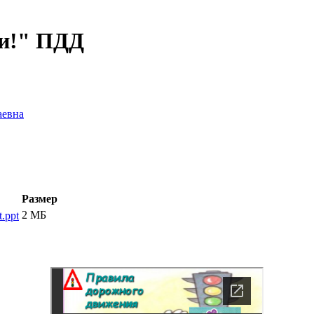
ти!" ПДД
аевна
Размер
2 МБ
.ppt