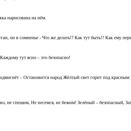
жка нарисована на нём.
н, он в сомненье - Что же делать!? Как тут быть!? Как ему пер
аждому тут ясно – это безопасно!
подмигнёт – Остановится народ Жёлтый свет горит под красным:
тно, не спешим, Не несемся, не бежим! Зелёный – безопасный, З