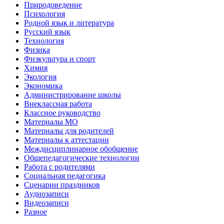
Природоведение
Психология
Родной язык и литература
Русский язык
Технология
Физика
Физкультура и спорт
Химия
Экология
Экономика
Администрирование школы
Внеклассная работа
Классное руководство
Материалы МО
Материалы для родителей
Материалы к аттестации
Междисциплинарное обобщение
Общепедагогические технологии
Работа с родителями
Социальная педагогика
Сценарии праздников
Аудиозаписи
Видеозаписи
Разное