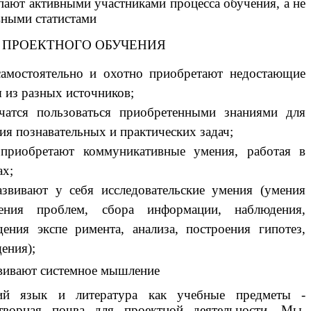
пают активными участниками процесса обучения, а не
ивными статистами
 ПРОЕКТНОГО ОБУЧЕНИЯ
мостоятельно и охотно приобретают недостающие
я из разных источников;
атся пользоваться приобретенными знаниями для
ия познавательных и практических задач;
иобретают коммуникативные умения, работая в
ах;
звивают у себя исследовательские умения (умения
ения проблем, сбора информации, наблюдения,
дения экспе римента, анализа, построения гипотез,
ения);
звивают системное мышление
ий язык и литература как учебные предметы -
творная почва для проектной деятельности. Мы,