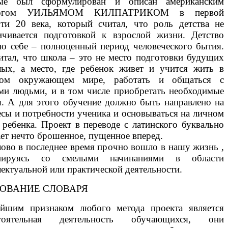
вые был сформулирован и описан американским
гогом УИЛЬЯМОМ КИЛПАТРИКОМ в первой
рти 20 века, который считал, что роль детства не
ичивается подготовкой к взрослой жизни. Детство
по себе – полноценный период человеческого бытия.
итал, что школа – это не место подготовки будущих
лых, а место, где ребенок живет и учится жить в
ном окружающем мире, работать и общаться с
ми людьми, и в том числе приобретать необходимые
я. А для этого обучение должно быть направлено на
есы и потребности ученика и основываться на личном
 ребенка. Проект в переводе с латинского буквально
ает нечто брошенное, пущенное вперед.
лово в последнее время прочно вошло в нашу жизнь ,
циируясь со смелыми начинаниями в области
лектуальной или практической деятельности.
ОВАНИЕ СЛОВАРЯ
йшим признаком любого метода проекта является
стоятельная деятельность обучающихся, они