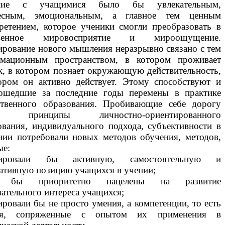
ние с учащимися было бы увлекательным,
ресным, эмоциональным, а главное тем ценным
ретением, которое ученики смогли преобразовать в
твенное мировосприятие и мироощущение.
рование нового мышления неразрывно связано с тем
мационным пространством, в котором проживает
к, в котором познает окружающую действительность,
ором он активно действует. Этому способствуют и
ошедшие за последние годы перемены в практике
ственного образования. Пробивающие себе дорогу
е принципы личностно-ориентированного
ования, индивидуального подхода, субъективности в
нии потребовали новых методов обучения, методов,
ые:
ировали бы активную, самостоятельную и
ативную позицию учащихся в учении;
 бы приоритетно нацелены на развитие
вательного интереса учащихся;
ровали бы не просто умения, а компетенции, то есть
ия, сопряженные с опытом их применения в