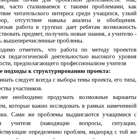
ля, часто сталкиваемся с такими проблемами, как
ствие читательского интереса среди учащихся, узкий
зор, отсутствие навыка анализа и обобщения.
есная работа в группах дает ребятам возможность
твовать предмет, получить новые знания, а учителю -
ь вышеперечисленные проблемы.
одимо отметить, что работа по методу проектов
тся педагогической деятельностью высокого уровня
ости, предполагающего профессионализм учителя
 подходы к структурированию проекта:
инать следует всегда с выбора темы проекта, его типа,
ства участников.
лее необходимо продумать возможные варианты
ем, которые важно исследовать в рамках намеченной
ики. Сами же проблемы выдвигаются учащимися с
чи учителя (наводящие вопросы, ситуации,
бствующие определению проблем, видеоряд с той же