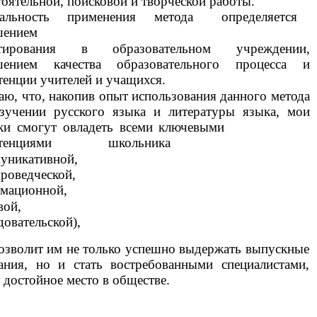
тоятельной, поисковой и творческой работы.
альность применения метода определяется
шением
ктирования в образовательном учреждении,
шением качества образовательного процесса и
петенции учителей и учащихся.
аю, что, накопив опыт использования данного метода
зучении русского языка и литературы языка, мои
ики смогут овладеть всеми ключевыми
петенциями школьника
уникативной,
уроведческой,
мационной,
вой,
довательской),
озволит им не только успешно выдержать выпускные
ания, но и стать востребованными специалистами,
 достойное место в обществе.