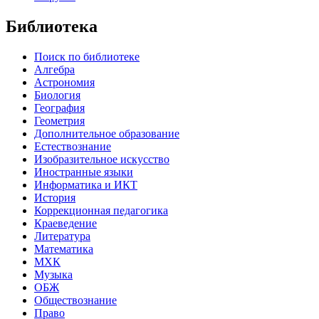
Библиотека
Поиск по библиотеке
Алгебра
Астрономия
Биология
География
Геометрия
Дополнительное образование
Естествознание
Изобразительное искусство
Иностранные языки
Информатика и ИКТ
История
Коррекционная педагогика
Краеведение
Литература
Математика
МХК
Музыка
ОБЖ
Обществознание
Право