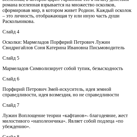
романа вселенная взрывается на множество осколков,
сформировав мир, в котором живет Родион. Каждый осколок
– это личность, отображающая ту или иную часть души
Раскольникова.
Слайд 4
Осколки: Мармеладов Порфирий Петрович Лужин
Свидригайлов Соня Катерина Ивановна Письмоводитель
Слайд 5
Мармеладов Символизирует собой тупик, безысходность
Слайд 6
Порфирий Петрович Змей-искуситель, идея земной
справедливости, идея возмездия, но не справедливости
Слайд 7
Лужин Воплощение теории «кафтанов»- благодеяние, жест
милостивого «наполеончика». Являет собой подлеца «по
убеждению».
Слайд 8