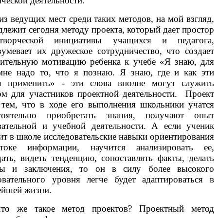
ической деятельности.
из ведущих мест среди таких методов, на мой взгляд,
длежит сегодня методу проекта, который дает простор
творческой инициативы учащихся и педагога,
зумевает их дружеское сотрудничество, что создает
ительную мотивацию ребенка к учебе «Я знаю, для
мне надо то, что я познаю. Я знаю, где и как эти
я применить» - эти слова вполне могут служить
ом для участников проектной деятельности. Проект
 тем, что в ходе его выполнения школьники учатся
тоятельно приобретать знания, получают опыт
вательной и учебной деятельности. А если ученик
ит в школе исследовательские навыки ориентирования
токе информации, научится анализировать ее,
ать, видеть тенденцию, сопоставлять факты, делать
ы и заключения, то он в силу более высокого
овательного уровня легче будет адаптироваться в
ейшей жизни.
то же такое метод проектов? Проектный метод