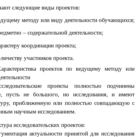
чают следующие виды проектов:
ведущему методу или виду деятельности обучающихся;
редметно – содержательной деятельности;
арактеру координации проекта;
оличеству участников проекта.
Характеристика проектов по ведущему методу или
деятельности
сследовательские проекты
полностью подчинены
е, пусть не большого, но исследования, и имеют
туру, приближенную или полностью совпадающую с
нным научным исследованием.
тура исследовательских проектов:
гументация актуальности принятой для исследования