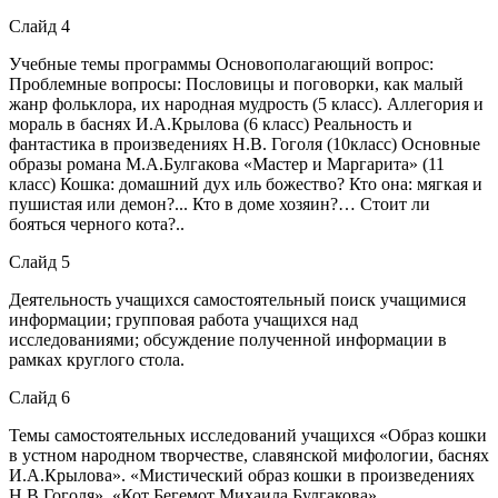
Слайд 4
Учебные темы программы Основополагающий вопрос:
Проблемные вопросы: Пословицы и поговорки, как малый
жанр фольклора, их народная мудрость (5 класс). Аллегория и
мораль в баснях И.А.Крылова (6 класс) Реальность и
фантастика в произведениях Н.В. Гоголя (10класс) Основные
образы романа М.А.Булгакова «Мастер и Маргарита» (11
класс) Кошка: домашний дух иль божество? Кто она: мягкая и
пушистая или демон?... Кто в доме хозяин?… Стоит ли
бояться черного кота?..
Слайд 5
Деятельность учащихся самостоятельный поиск учащимися
информации; групповая работа учащихся над
исследованиями; обсуждение полученной информации в
рамках круглого стола.
Слайд 6
Темы самостоятельных исследований учащихся «Образ кошки
в устном народном творчестве, славянской мифологии, баснях
И.А.Крылова». «Мистический образ кошки в произведениях
Н.В.Гоголя». «Кот Бегемот Михаила Булгакова».