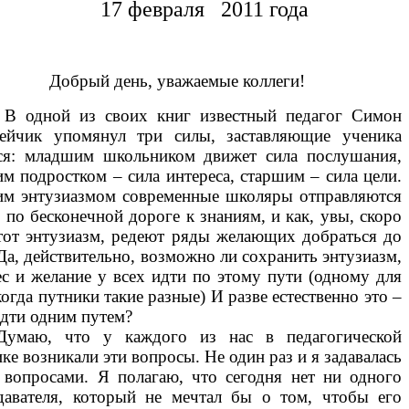
17 февраля 2011 года
Добрый день, уважаемые коллеги!
В одной из своих книг известный педагог Симон
ейчик упомянул три силы, заставляющие ученика
ся: младшим школьником движет сила послушания,
им подростком – сила интереса, старшим – сила цели.
им энтузиазмом современные школяры отправляются
 по бесконечной дороге к знаниям, и как, увы, скоро
этот энтузиазм, редеют ряды желающих добраться до
Да, действительно, возможно ли сохранить энтузиазм,
ес и желание у всех идти по этому пути (одному для
когда путники такие разные) И разве естественно это –
идти одним путем?
Думаю, что у каждого из нас в педагогической
ке возникали эти вопросы. Не один раз и я задавалась
 вопросами. Я полагаю, что сегодня нет ни одного
давателя, который не мечтал бы о том, чтобы его