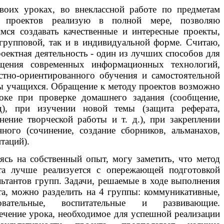
воих уроках, во внеклассной работе по предметам
д проектов реализую в полной мере, позволяю
мся создавать качественные и интересные проекты,
 групповой, так и в индивидуальной форме. Считаю,
роектная деятельность - один из лучших способов для
щения современных информационных технологий,
стно-ориентированного обучения и самостоятельной
ы учащихся. Обращение к методу проектов возможно
оке при проверке домашнего задания (сообщение,
д), при изучении новой темы (защита реферата,
нение творческой работы и т. д.), при закреплении
нного (сочинение, создание сборников, альманахов,
таций).
ясь на собственный опыт, могу заметить, что метод
та лучше реализуется с опережающей подготовкой
льтантов групп. Задачи, решаемые в ходе выполнения
та, можно разделить на 4 группы: коммуникативные,
зовательные, воспитательные и развивающие.
ечение урока, необходимое для успешной реализации