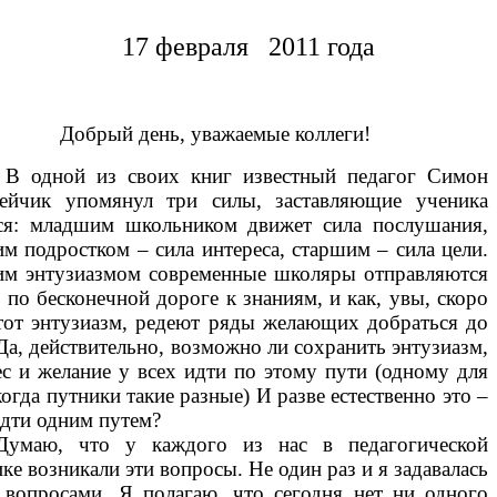
17 февраля 2011 года
Добрый день, уважаемые коллеги!
В одной из своих книг известный педагог Симон
ейчик упомянул три силы, заставляющие ученика
ся: младшим школьником движет сила послушания,
им подростком – сила интереса, старшим – сила цели.
им энтузиазмом современные школяры отправляются
 по бесконечной дороге к знаниям, и как, увы, скоро
этот энтузиазм, редеют ряды желающих добраться до
Да, действительно, возможно ли сохранить энтузиазм,
ес и желание у всех идти по этому пути (одному для
когда путники такие разные) И разве естественно это –
идти одним путем?
Думаю, что у каждого из нас в педагогической
ке возникали эти вопросы. Не один раз и я задавалась
 вопросами. Я полагаю, что сегодня нет ни одного