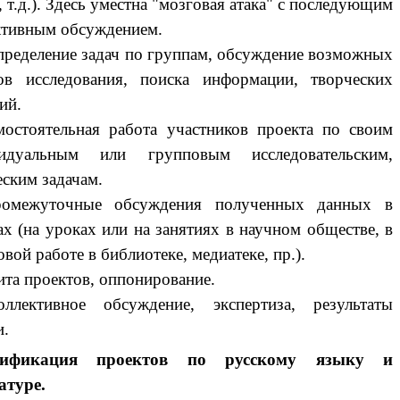
 т.д.). Здесь уместна "мозговая атака" с последующим
ктивным обсуждением.
спределение задач по группам, обсуждение возможных
ов исследования, поиска информации, творческих
ий.
мостоятельная работа участников проекта по своим
видуальным или групповым исследовательским,
еским задачам.
ромежуточные обсуждения полученных данных в
ах (на уроках или на занятиях в научном обществе, в
вой работе в библиотеке, медиатеке, пр.).
ита проектов, оппонирование.
ллективное обсуждение, экспертиза, результаты
и.
сификация проектов по русскому языку и
атуре.